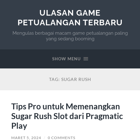
ULASAN GAME
PETUALANGAN TERBARU
Mengulas berbagai macam game petualangan paling
yang sedang booming
SHOW MENU
TAG:
SUGAR RUSH
Tips Pro untuk Memenangkan
Sugar Rush Slot dari Pragmatic
Play
MARET 5, 2024
/
0 COMMENTS