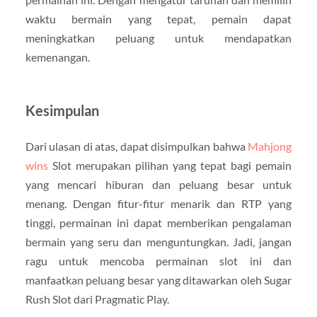
waktu bermain yang tepat, pemain dapat
meningkatkan peluang untuk mendapatkan
kemenangan.
Kesimpulan
Dari ulasan di atas, dapat disimpulkan bahwa
Mahjong
wins
Slot merupakan pilihan yang tepat bagi pemain
yang mencari hiburan dan peluang besar untuk
menang. Dengan fitur-fitur menarik dan RTP yang
tinggi, permainan ini dapat memberikan pengalaman
bermain yang seru dan menguntungkan. Jadi, jangan
ragu untuk mencoba permainan slot ini dan
manfaatkan peluang besar yang ditawarkan oleh Sugar
Rush Slot dari Pragmatic Play.