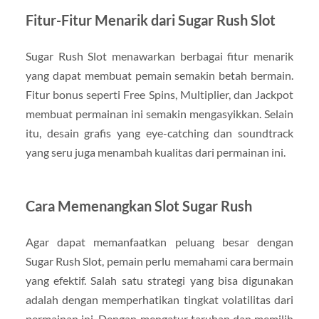
Fitur-Fitur Menarik dari Sugar Rush Slot
Sugar Rush Slot menawarkan berbagai fitur menarik
yang dapat membuat pemain semakin betah bermain.
Fitur bonus seperti Free Spins, Multiplier, dan Jackpot
membuat permainan ini semakin mengasyikkan. Selain
itu, desain grafis yang eye-catching dan soundtrack
yang seru juga menambah kualitas dari permainan ini.
Cara Memenangkan Slot Sugar Rush
Agar dapat memanfaatkan peluang besar dengan
Sugar Rush Slot, pemain perlu memahami cara bermain
yang efektif. Salah satu strategi yang bisa digunakan
adalah dengan memperhatikan tingkat volatilitas dari
permainan ini. Dengan mengatur taruhan dan memilih