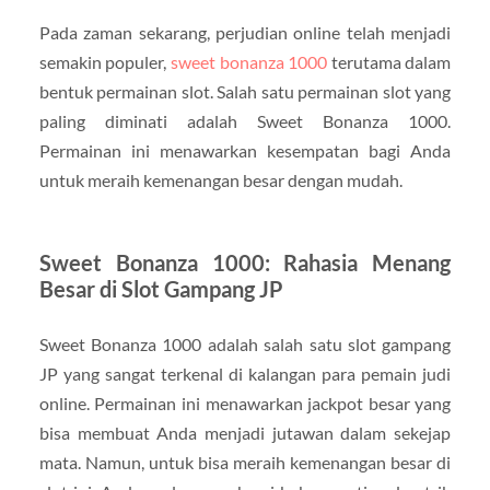
Pada zaman sekarang, perjudian online telah menjadi
semakin populer,
sweet bonanza 1000
terutama dalam
bentuk permainan slot. Salah satu permainan slot yang
paling diminati adalah Sweet Bonanza 1000.
Permainan ini menawarkan kesempatan bagi Anda
untuk meraih kemenangan besar dengan mudah.
Sweet Bonanza 1000: Rahasia Menang
Besar di Slot Gampang JP
Sweet Bonanza 1000 adalah salah satu slot gampang
JP yang sangat terkenal di kalangan para pemain judi
online. Permainan ini menawarkan jackpot besar yang
bisa membuat Anda menjadi jutawan dalam sekejap
mata. Namun, untuk bisa meraih kemenangan besar di