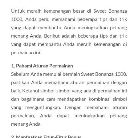
Untuk meraih kemenangan besar di Sweet Bonanza
1000, Anda perlu memahami beberapa tips dan trik
yang dapat membantu Anda meningkatkan peluang
menang Anda. Berikut adalah beberapa tips dan trik
yang dapat membantu Anda meraih kemenangan di
permainan ini:
1. Pahami Aturan Permainan
Sebelum Anda memulai bermain Sweet Bonanza 1000,
pastikan Anda memahami aturan permainan dengan
baik. Ketahui simbol-simbol yang ada di permainan ini
dan bagaimana cara mendapatkan kombinasi simbol
yang menguntungkan. Dengan memahami aturan
permainan, Anda dapat meningkatkan peluang
menang Anda.
2. Manfaatkan Fitur-Fitur Bonus