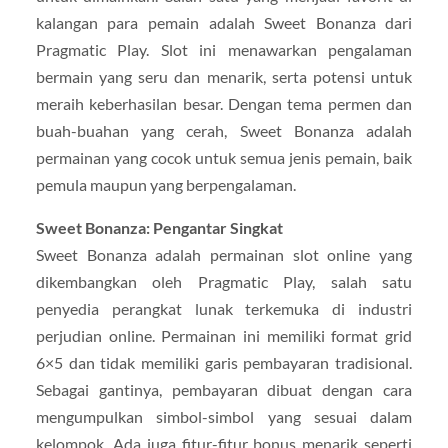
kalangan para pemain adalah Sweet Bonanza dari
Pragmatic Play. Slot ini menawarkan pengalaman
bermain yang seru dan menarik, serta potensi untuk
meraih keberhasilan besar. Dengan tema permen dan
buah-buahan yang cerah, Sweet Bonanza adalah
permainan yang cocok untuk semua jenis pemain, baik
pemula maupun yang berpengalaman.
Sweet Bonanza: Pengantar Singkat
Sweet Bonanza adalah permainan slot online yang
dikembangkan oleh Pragmatic Play, salah satu
penyedia perangkat lunak terkemuka di industri
perjudian online. Permainan ini memiliki format grid
6×5 dan tidak memiliki garis pembayaran tradisional.
Sebagai gantinya, pembayaran dibuat dengan cara
mengumpulkan simbol-simbol yang sesuai dalam
kelompok. Ada juga fitur-fitur bonus menarik seperti