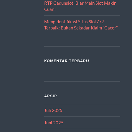
RTP Gadunslot: Biar Main Slot Makin
Cuan!
Mengidentifikasi Situs Slot777
Terbaik: Bukan Sekadar Klaim “Gacor”
KOMENTAR TERBARU
ARSIP
Juli 2025
Juni 2025