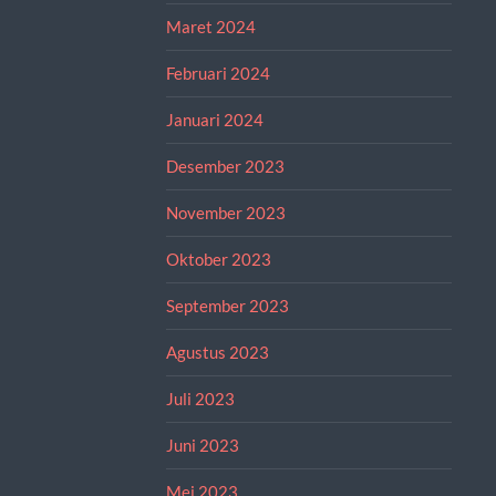
Maret 2024
Februari 2024
Januari 2024
Desember 2023
November 2023
Oktober 2023
September 2023
Agustus 2023
Juli 2023
Juni 2023
Mei 2023