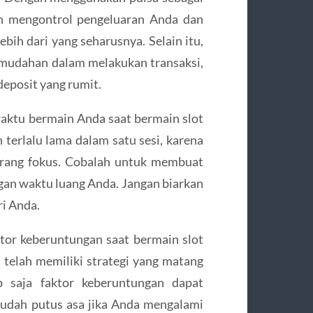
h mengontrol pengeluaran Anda dan
ih dari yang seharusnya. Selain itu,
emudahan dalam melakukan transaksi,
deposit yang rumit.
aktu bermain Anda saat bermain slot
 terlalu lama dalam satu sesi, karena
urang fokus. Cobalah untuk membuat
gan waktu luang Anda. Jangan biarkan
ri Anda.
ktor keberuntungan saat bermain slot
telah memiliki strategi yang matang
 saja faktor keberuntungan dapat
udah putus asa jika Anda mengalami