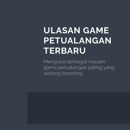
ULASAN GAME
PETUALANGAN
TERBARU
Mengulas berbagai macam
game petualangan paling yang
sedang booming