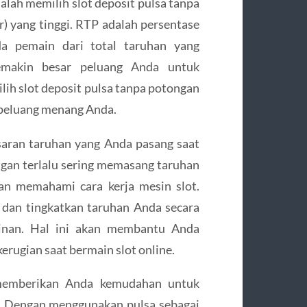
alah memilih slot deposit pulsa tanpa
) yang tinggi. RTP adalah persentase
a pemain dari total taruhan yang
semakin besar peluang Anda untuk
h slot deposit pulsa tanpa potongan
peluang menang Anda.
saran taruhan yang Anda pasang saat
ngan terlalu sering memasang taruhan
an memahami cara kerja mesin slot.
u dan tingkatkan taruhan Anda secara
inan. Hal ini akan membantu Anda
rugian saat bermain slot online.
 memberikan Anda kemudahan untuk
e. Dengan menggunakan pulsa sebagai