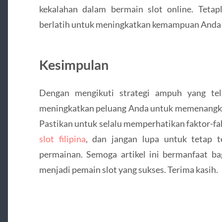
kekalahan dalam bermain slot online. Tetap
berlatih untuk meningkatkan kemampuan And
Kesimpulan
Dengan mengikuti strategi ampuh yang tel
meningkatkan peluang Anda untuk memenangkan
Pastikan untuk selalu memperhatikan faktor-fak
slot filipina
, dan jangan lupa untuk tetap t
permainan. Semoga artikel ini bermanfaat 
menjadi pemain slot yang sukses. Terima kasih.