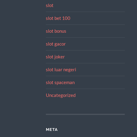
slot
slot bet 100
slot bonus
slot gacor
slot joker
slot luar negeri
slot spaceman
Uncategorized
META