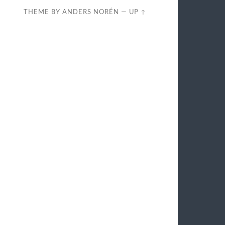
THEME BY
ANDERS NORÉN
—
UP ↑