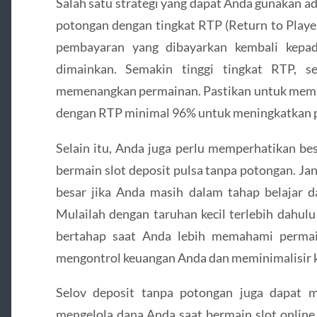
Salah satu strategi yang dapat Anda gunakan ad
potongan dengan tingkat RTP (Return to Player
pembayaran yang dibayarkan kembali kepad
dimainkan. Semakin tinggi tingkat RTP, 
memenangkan permainan. Pastikan untuk memili
dengan RTP minimal 96% untuk meningkatkan 
Selain itu, Anda juga perlu memperhatikan be
bermain slot deposit pulsa tanpa potongan. Ja
besar jika Anda masih dalam tahap belajar d
Mulailah dengan taruhan kecil terlebih dahul
bertahap saat Anda lebih memahami perma
mengontrol keuangan Anda dan meminimalisir ke
Selov deposit tanpa potongan juga dapat
mengelola dana Anda saat bermain slot onlin