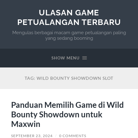
ULASAN GAME
PETUALANGAN TERBARU
Mengulas berbagai macam game petualangan paling
yang sedang booming
SHOW MENU
TAG:
WILD BOUNTY SHOWDOWN SLOT
Panduan Memilih Game di Wild
Bounty Showdown untuk
Maxwin
SEPTEMBER 23, 2024
/
0 COMMENTS