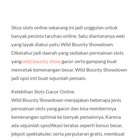
Situs slots online sekarang ini jadi unggulan untuk
banyak pecinta taruhan online. Satu diantaranya web
yang layak diakui yaitu Wild Bounty Showdown.
Diketahui jadi daerah yang sediakan permainan slots
yang
wild bounty show
gacor serta gampang buat
mencetak kemenangan besar, Wild Bounty Showdown
jadi opsi inti buat sejumlah pemain.
Kelebihan Slots Gacor Online
Wild Bounty Showdown menjajakan beberapa jenis
permainan slots yang gacor dan bisa memberinya
kemenangan optimal ke banyak pemainnya. Karena
ada sejumlah spesifikasi teratas seperti bonus besar,
jekpot spektakuler, serta perputaran gratis, membuat