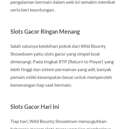
pengalaman bermain dalam web ini semakin memikat
serta beri keuntungan.
Slots Gacor Ringan Menang
Salah satunya kelebihan pokok dari Wild Bounty
Showdown yaitu slots gacor yang simpel buat
dimenangi. Pada tingkat RTP (Return to Player) yang
lebih tinggi dan sistem permainan yang adil, banyak
pemain miliki kesempatan besar untuk memperoleh
kemenangan tiap saat bermain.
Slots Gacor Hari Ini
Tiap hari, Wild Bounty Showdown menyuguhkan
beberapa macam slots gacor yang siap memberinya