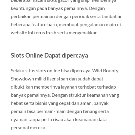
keuntungan pada banyak pemainnya. Dengan
perbaikan permainan dengan periodik serta tambahan
beberapa feature baru, membuat pengalaman main di
website ini terus fresh serta mengenakkan.
Slots Online Dapat dipercaya
Selaku situs slots online bisa dipercaya, Wild Bounty
Showdown miliki lisensi sah dan sudah dapat
dibuktikan memberinya layanan terhebat terhadap
banyak pemainnya. Dengan struktur keamanan yang
hebat serta bisnis yang cepat dan aman, banyak
pemain bisa bermain-main dengan tenang serta
nyaman tanpa perlu risau akan keamanan data
personal mereka.