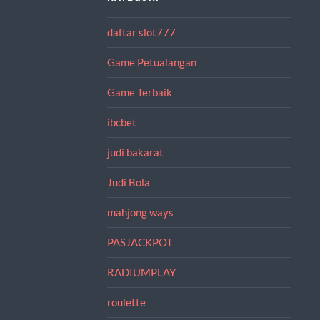
daftar slot777
Game Petualangan
Game Terbaik
ibcbet
judi bakarat
Judi Bola
mahjong ways
PASJACKPOT
RADIUMPLAY
roulette