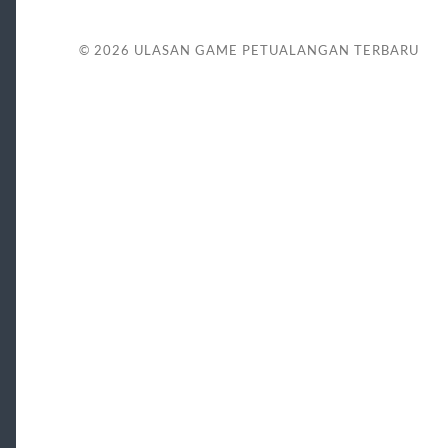
© 2026
ULASAN GAME PETUALANGAN TERBARU