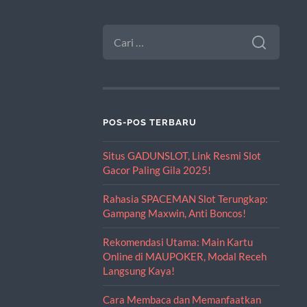
CARI
UNTUK:
POS-POS TERBARU
Situs GADUNSLOT, Link Resmi Slot
Gacor Paling Gila 2025!
Rahasia SPACEMAN Slot Terungkap:
Gampang Maxwin, Anti Boncos!
Rekomendasi Utama: Main Kartu
Online di MAUPOKER, Modal Receh
Langsung Kaya!
Cara Membaca dan Memanfaatkan