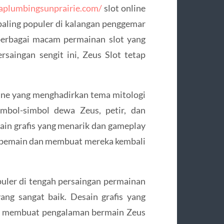
uaplumbingsunprairie.com/
slot online
 paling populer di kalangan penggemar
 berbagai macam permainan slot yang
saingan sengit ini, Zeus Slot tetap
line yang menghadirkan tema mitologi
mbol-simbol dewa Zeus, petir, dan
ain grafis yang menarik dan gameplay
a pemain dan membuat mereka kembali
puler di tengah persaingan permainan
yang sangat baik. Desain grafis yang
as, membuat pengalaman bermain Zeus