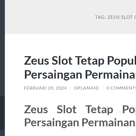
TAG:
ZEUS SLOT
Zeus Slot Tetap Popu
Persaingan Permaina
FEBRUARI 29, 2024
/
OPLAMAID
/
0 COMMENT
Zeus Slot Tetap Po
Persaingan Permainan 