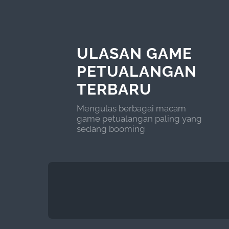
ULASAN GAME
PETUALANGAN
TERBARU
Mengulas berbagai macam
game petualangan paling yang
sedang booming