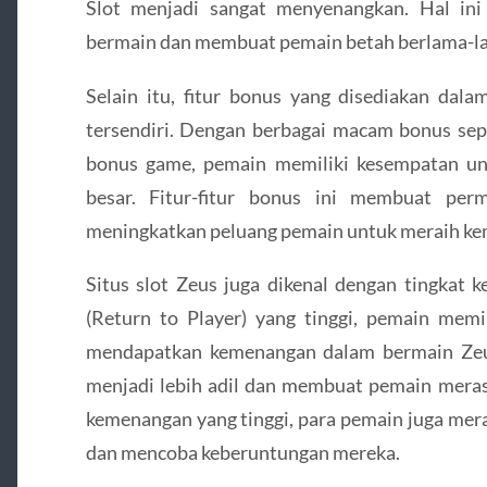
Slot menjadi sangat menyenangkan. Hal in
bermain dan membuat pemain betah berlama-lam
Selain itu, fitur bonus yang disediakan dala
tersendiri. Dengan berbagai macam bonus sepe
bonus game, pemain memiliki kesempatan u
besar. Fitur-fitur bonus ini membuat per
meningkatkan peluang pemain untuk meraih k
Situs slot Zeus juga dikenal dengan tingkat
(Return to Player) yang tinggi, pemain memi
mendapatkan kemenangan dalam bermain Zeu
menjadi lebih adil dan membuat pemain meras
kemenangan yang tinggi, para pemain juga mera
dan mencoba keberuntungan mereka.