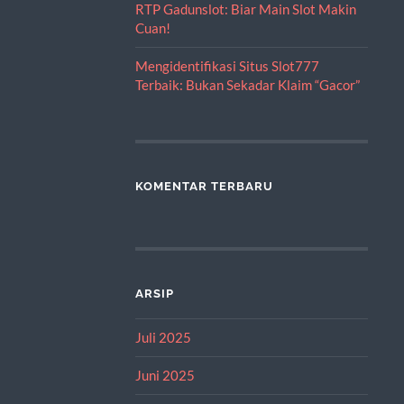
RTP Gadunslot: Biar Main Slot Makin
Cuan!
Mengidentifikasi Situs Slot777
Terbaik: Bukan Sekadar Klaim “Gacor”
KOMENTAR TERBARU
ARSIP
Juli 2025
Juni 2025