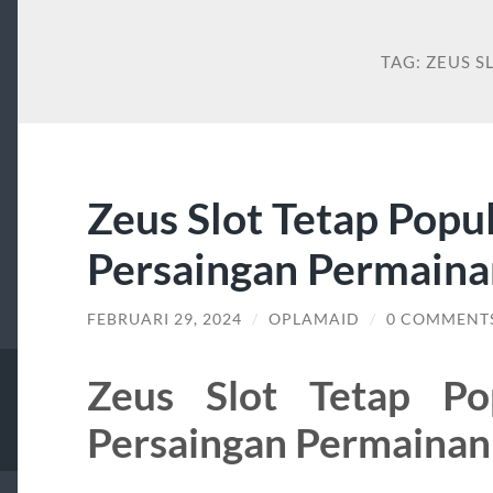
TAG:
ZEUS S
Zeus Slot Tetap Popu
Persaingan Permaina
FEBRUARI 29, 2024
/
OPLAMAID
/
0 COMMENT
Zeus Slot Tetap Po
Persaingan Permainan 