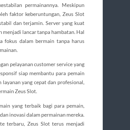
 kestabilan permainannya. Meskipun
oleh faktor keberuntungan, Zeus Slot
abil dan terjamin. Server yang kuat
 menjadi lancar tanpa hambatan. Hal
a fokus dalam bermain tanpa harus
rmainan.
dengan pelayanan customer service yang
esponsif siap membantu para pemain
 layanan yang cepat dan profesional,
rmain Zeus Slot.
ain yang terbaik bagi para pemain,
 dan inovasi dalam permainan mereka.
e terbaru, Zeus Slot terus menjadi