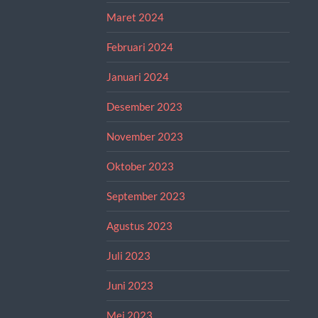
Maret 2024
Februari 2024
Januari 2024
Desember 2023
November 2023
Oktober 2023
September 2023
Agustus 2023
Juli 2023
Juni 2023
Mei 2023