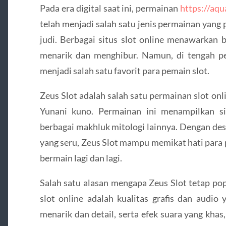
Pada era digital saat ini, permainan
https://aq
telah menjadi salah satu jenis permainan yang
judi. Berbagai situs slot online menawarkan
menarik dan menghibur. Namun, di tengah per
menjadi salah satu favorit para pemain slot.
Zeus Slot adalah salah satu permainan slot on
Yunani kuno. Permainan ini menampilkan si
berbagai makhluk mitologi lainnya. Dengan des
yang seru, Zeus Slot mampu memikat hati par
bermain lagi dan lagi.
Salah satu alasan mengapa Zeus Slot tetap po
slot online adalah kualitas grafis dan audio 
menarik dan detail, serta efek suara yang kh