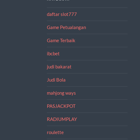
daftar slot777
Game Petualangan
Game Terbaik
ibcbet
judi bakarat
Judi Bola
mahjong ways
PASJACKPOT
RADIUMPLAY
roulette