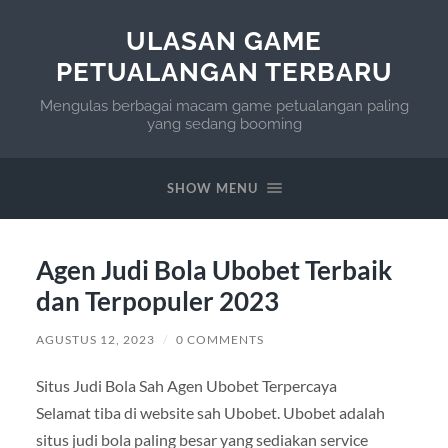
ULASAN GAME
PETUALANGAN TERBARU
Mengulas berbagai macam game petualangan paling
yang sedang booming
SHOW MENU
Agen Judi Bola Ubobet Terbaik
dan Terpopuler 2023
AGUSTUS 12, 2023
/
0 COMMENTS
Situs Judi Bola Sah Agen Ubobet Terpercaya
Selamat tiba di website sah Ubobet. Ubobet adalah
situs judi bola paling besar yang sediakan service