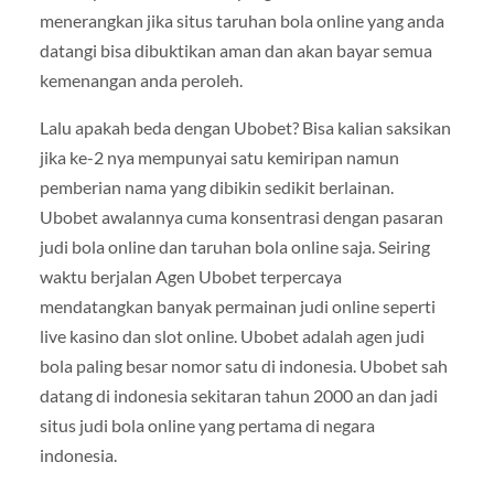
menerangkan jika situs taruhan bola online yang anda
datangi bisa dibuktikan aman dan akan bayar semua
kemenangan anda peroleh.
Lalu apakah beda dengan Ubobet? Bisa kalian saksikan
jika ke-2 nya mempunyai satu kemiripan namun
pemberian nama yang dibikin sedikit berlainan.
Ubobet awalannya cuma konsentrasi dengan pasaran
judi bola online dan taruhan bola online saja. Seiring
waktu berjalan Agen Ubobet terpercaya
mendatangkan banyak permainan judi online seperti
live kasino dan slot online. Ubobet adalah agen judi
bola paling besar nomor satu di indonesia. Ubobet sah
datang di indonesia sekitaran tahun 2000 an dan jadi
situs judi bola online yang pertama di negara
indonesia.