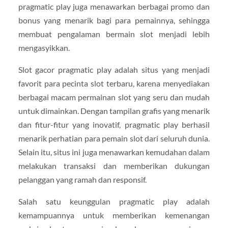
pragmatic play juga menawarkan berbagai promo dan
bonus yang menarik bagi para pemainnya, sehingga
membuat pengalaman bermain slot menjadi lebih
mengasyikkan.
Slot gacor pragmatic play adalah situs yang menjadi
favorit para pecinta slot terbaru, karena menyediakan
berbagai macam permainan slot yang seru dan mudah
untuk dimainkan. Dengan tampilan grafis yang menarik
dan fitur-fitur yang inovatif, pragmatic play berhasil
menarik perhatian para pemain slot dari seluruh dunia.
Selain itu, situs ini juga menawarkan kemudahan dalam
melakukan transaksi dan memberikan dukungan
pelanggan yang ramah dan responsif.
Salah satu keunggulan pragmatic play adalah
kemampuannya untuk memberikan kemenangan