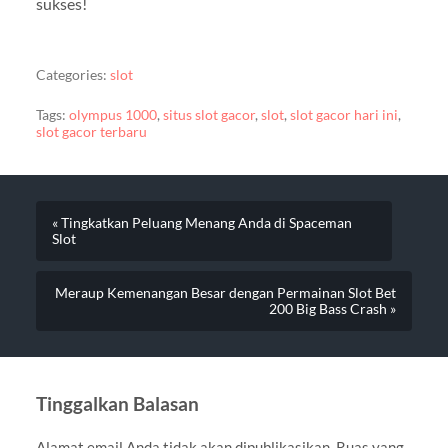
sukses!
Categories:
slot
Tags:
olympus 1000
,
situs slot gacor
,
slot
,
slot gacor hari ini
,
slot gacor terbaru
« Tingkatkan Peluang Menang Anda di Spaceman
Slot
Meraup Kemenangan Besar dengan Permainan Slot Bet
200 Big Bass Crash »
Tinggalkan Balasan
Alamat email Anda tidak akan dipublikasikan.
Ruas yang