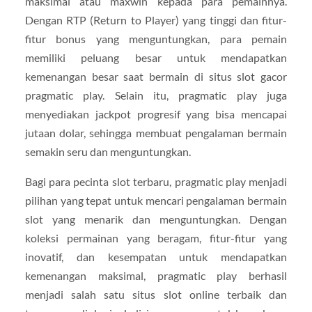
maksimal atau maxwin kepada para pemainnya.
Dengan RTP (Return to Player) yang tinggi dan fitur-
fitur bonus yang menguntungkan, para pemain
memiliki peluang besar untuk mendapatkan
kemenangan besar saat bermain di situs slot gacor
pragmatic play. Selain itu, pragmatic play juga
menyediakan jackpot progresif yang bisa mencapai
jutaan dolar, sehingga membuat pengalaman bermain
semakin seru dan menguntungkan.
Bagi para pecinta slot terbaru, pragmatic play menjadi
pilihan yang tepat untuk mencari pengalaman bermain
slot yang menarik dan menguntungkan. Dengan
koleksi permainan yang beragam, fitur-fitur yang
inovatif, dan kesempatan untuk mendapatkan
kemenangan maksimal, pragmatic play berhasil
menjadi salah satu situs slot online terbaik dan