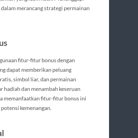
n dalam merancang strategi permainan
us
unaan fitur-fitur bonus dengan
 yang dapat memberikan peluang
tis, simbol liar, dan permainan
sar hadiah dan menambah keseruan
a memanfaatkan fitur-fitur bonus ini
n potensi kemenangan.
l