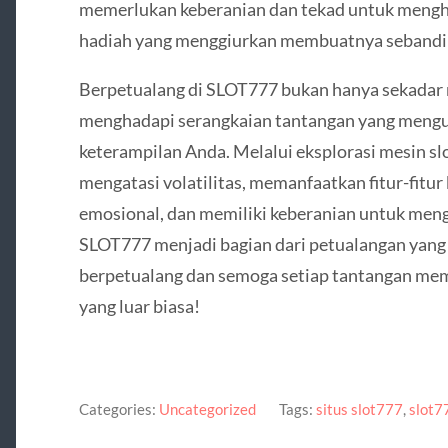
memerlukan keberanian dan tekad untuk mengh
hadiah yang menggiurkan membuatnya sebandi
Berpetualang di SLOT777 bukan hanya sekadar 
menghadapi serangkaian tantangan yang menguj
keterampilan Anda. Melalui eksplorasi mesin slot
mengatasi volatilitas, memanfaatkan fitur-fitu
emosional, dan memiliki keberanian untuk menge
SLOT777 menjadi bagian dari petualangan yang 
berpetualang dan semoga setiap tantangan m
yang luar biasa!
Categories:
Uncategorized
Tags:
situs slot777
,
slot7