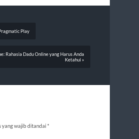
Pragmatic Play
ne: Rahasia Dadu Online yang Harus Anda
Ketahui »
 yang wajib ditandai
*