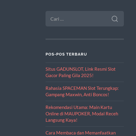
CARI
UNTUK:
POS-POS TERBARU
Situs GADUNSLOT, Link Resmi Slot
Gacor Paling Gila 2025!
Rahasia SPACEMAN Slot Terungkap:
Gampang Maxwin, Anti Boncos!
Rekomendasi Utama: Main Kartu
Online di MAUPOKER, Modal Receh
Langsung Kaya!
Cara Membaca dan Memanfaatkan