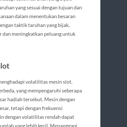
aruhan yang sesuai dengan tujuan dan
ksanaan dalam menentukan besaran
gan taktik taruhan yang bijak,
ar dan meningkatkan peluang untuk
lot
nghadapi volatilitas mesin slot.
 berbeda, yang mempengaruhi seberapa
sar hadiah tersebut. Mesin dengan
esar, tetapi dengan frekuensi
n dengan volatilitas rendah dapat
jumlah yang lebih kecil. Menanggapi