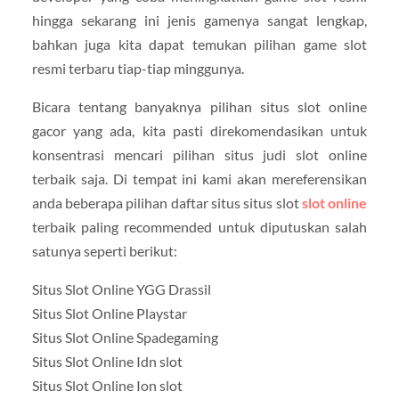
hingga sekarang ini jenis gamenya sangat lengkap,
bahkan juga kita dapat temukan pilihan game slot
resmi terbaru tiap-tiap minggunya.
Bicara tentang banyaknya pilihan situs slot online
gacor yang ada, kita pasti direkomendasikan untuk
konsentrasi mencari pilihan situs judi slot online
terbaik saja. Di tempat ini kami akan mereferensikan
anda beberapa pilihan daftar situs situs slot
slot online
terbaik paling recommended untuk diputuskan salah
satunya seperti berikut:
Situs Slot Online YGG Drassil
Situs Slot Online Playstar
Situs Slot Online Spadegaming
Situs Slot Online Idn slot
Situs Slot Online Ion slot