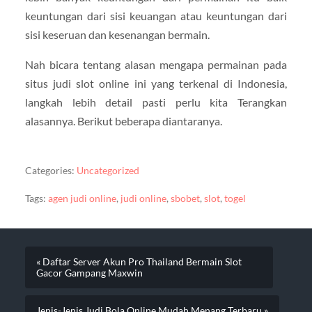
keuntungan dari sisi keuangan atau keuntungan dari
sisi keseruan dan kesenangan bermain.
Nah bicara tentang alasan mengapa permainan pada
situs judi slot online ini yang terkenal di Indonesia,
langkah lebih detail pasti perlu kita Terangkan
alasannya. Berikut beberapa diantaranya.
Categories:
Uncategorized
Tags:
agen judi online
,
judi online
,
sbobet
,
slot
,
togel
« Daftar Server Akun Pro Thailand Bermain Slot
Gacor Gampang Maxwin
Jenis-Jenis Judi Bola Online Mudah Menang Terbaru »