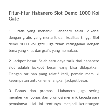
Fitur-fitur Habanero Slot Demo 1000 Koi
Gate
1. Grafis yang menarik: Habanero selalu dikenal
dengan grafis yang menarik dan kualitas tinggi. Slot
demo 1000 koi gate juga tidak ketinggalan dengan
tema yang khas dan grafis yang memukau.
2. Jackpot besar: Salah satu daya tarik dari habanero
slot adalah jackpot besar yang bisa didapatkan.
Dengan taruhan yang relatif kecil, pemain memiliki
kesempatan untuk memenangkan jackpot besar.
3. Bonus dan promosi: Habanero juga sering
memberikan bonus dan promosi menarik kepada para
pemainnya. Hal ini tentunya menjadi keuntungan