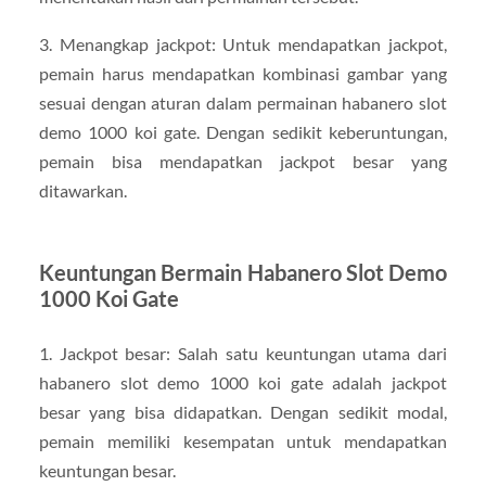
3. Menangkap jackpot: Untuk mendapatkan jackpot,
pemain harus mendapatkan kombinasi gambar yang
sesuai dengan aturan dalam permainan habanero slot
demo 1000 koi gate. Dengan sedikit keberuntungan,
pemain bisa mendapatkan jackpot besar yang
ditawarkan.
Keuntungan Bermain Habanero Slot Demo
1000 Koi Gate
1. Jackpot besar: Salah satu keuntungan utama dari
habanero slot demo 1000 koi gate adalah jackpot
besar yang bisa didapatkan. Dengan sedikit modal,
pemain memiliki kesempatan untuk mendapatkan
keuntungan besar.