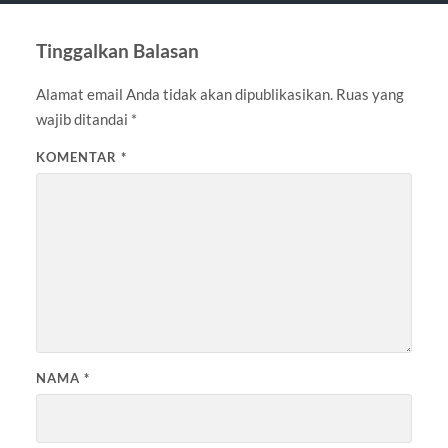
Tinggalkan Balasan
Alamat email Anda tidak akan dipublikasikan.
Ruas yang
wajib ditandai
*
KOMENTAR
*
NAMA
*