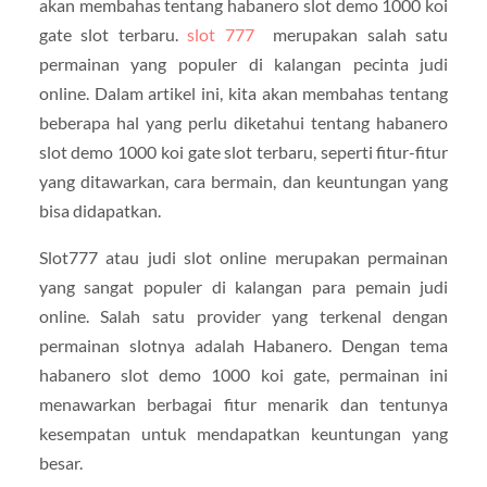
akan membahas tentang habanero slot demo 1000 koi
gate slot terbaru.
slot 777
merupakan salah satu
permainan yang populer di kalangan pecinta judi
online. Dalam artikel ini, kita akan membahas tentang
beberapa hal yang perlu diketahui tentang habanero
slot demo 1000 koi gate slot terbaru, seperti fitur-fitur
yang ditawarkan, cara bermain, dan keuntungan yang
bisa didapatkan.
Slot777 atau judi slot online merupakan permainan
yang sangat populer di kalangan para pemain judi
online. Salah satu provider yang terkenal dengan
permainan slotnya adalah Habanero. Dengan tema
habanero slot demo 1000 koi gate, permainan ini
menawarkan berbagai fitur menarik dan tentunya
kesempatan untuk mendapatkan keuntungan yang
besar.