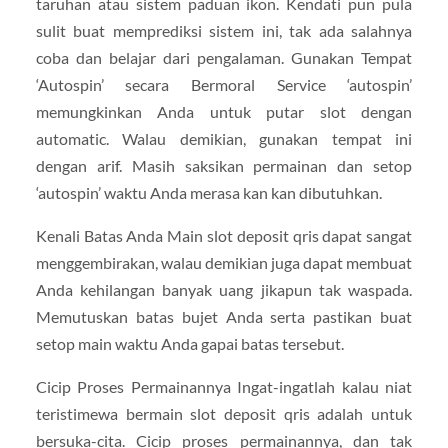
taruhan atau sistem paduan ikon. Kendati pun pula
sulit buat memprediksi sistem ini, tak ada salahnya
coba dan belajar dari pengalaman. Gunakan Tempat
‘Autospin’ secara Bermoral Service ‘autospin’
memungkinkan Anda untuk putar slot dengan
automatic. Walau demikian, gunakan tempat ini
dengan arif. Masih saksikan permainan dan setop
‘autospin’ waktu Anda merasa kan kan dibutuhkan.
Kenali Batas Anda Main slot deposit qris dapat sangat
menggembirakan, walau demikian juga dapat membuat
Anda kehilangan banyak uang jikapun tak waspada.
Memutuskan batas bujet Anda serta pastikan buat
setop main waktu Anda gapai batas tersebut.
Cicip Proses Permainannya Ingat-ingatlah kalau niat
teristimewa bermain slot deposit qris adalah untuk
bersuka-cita. Cicip proses permainannya, dan tak