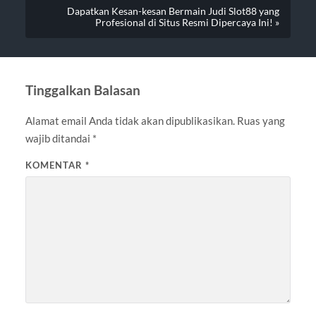
Dapatkan Kesan-kesan Bermain Judi Slot88 yang
Profesional di Situs Resmi Dipercaya Ini! »
Tinggalkan Balasan
Alamat email Anda tidak akan dipublikasikan.
Ruas yang
wajib ditandai
*
KOMENTAR
*