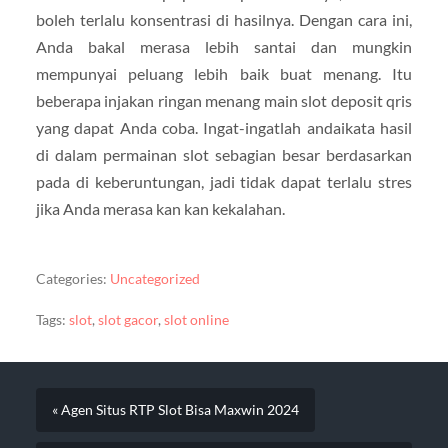
boleh terlalu konsentrasi di hasilnya. Dengan cara ini,
Anda bakal merasa lebih santai dan mungkin
mempunyai peluang lebih baik buat menang. Itu
beberapa injakan ringan menang main slot deposit qris
yang dapat Anda coba. Ingat-ingatlah andaikata hasil
di dalam permainan slot sebagian besar berdasarkan
pada di keberuntungan, jadi tidak dapat terlalu stres
jika Anda merasa kan kan kekalahan.
Categories:
Uncategorized
Tags:
slot
,
slot gacor
,
slot online
« Agen Situs RTP Slot Bisa Maxwin 2024