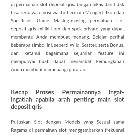
di permainan slot deposit qris. Jangan lekas dan tidak
bisa terbawa emosi waktu bermain Mengerti Ikon dan
Spesifikasi Game Masing-masing permainan slot
deposit qris miliki ikon dan spek private yang dapat
membantu Anda membuat menang. Belajar perihal
beberapa simbol ini, seperti Wild, Scatter, serta Bonus,
dan ketahui bagaimana sejumlah feature ini
mempunyai buat, dapat menambah kemungkinan
Anda membuat memenangi putaran.
Kecap Proses Permainannya Ingat-
ingatlah apabila arah penting main slot
deposit qris
Putuskan Slot dengan Models yang Sesuai sama
Ragams di permainan slot menggambarkan frekuensi