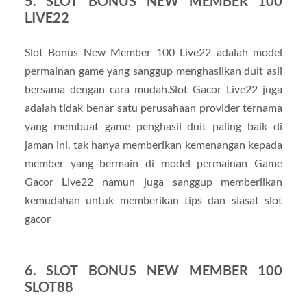
5. SLOT BONUS NEW MEMBER 100
LIVE22
Slot Bonus New Member 100 Live22 adalah model
permainan game yang sanggup menghasilkan duit asli
bersama dengan cara mudah.Slot Gacor Live22 juga
adalah tidak benar satu perusahaan provider ternama
yang membuat game penghasil duit paling baik di
jaman ini, tak hanya memberikan kemenangan kepada
member yang bermain di model permainan Game
Gacor Live22 namun juga sanggup memberiikan
kemudahan untuk memberikan tips dan siasat slot
gacor
6. SLOT BONUS NEW MEMBER 100
SLOT88