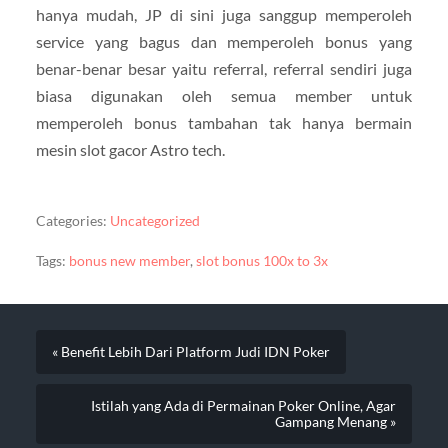
hanya mudah, JP di sini juga sanggup memperoleh
service yang bagus dan memperoleh bonus yang
benar-benar besar yaitu referral, referral sendiri juga
biasa digunakan oleh semua member untuk
memperoleh bonus tambahan tak hanya bermain
mesin slot gacor Astro tech.
Categories:
Uncategorized
Tags:
bonus new member
,
slot bonus 100x to 3x
« Benefit Lebih Dari Platform Judi IDN Poker
Istilah yang Ada di Permainan Poker Online, Agar
Gampang Menang »