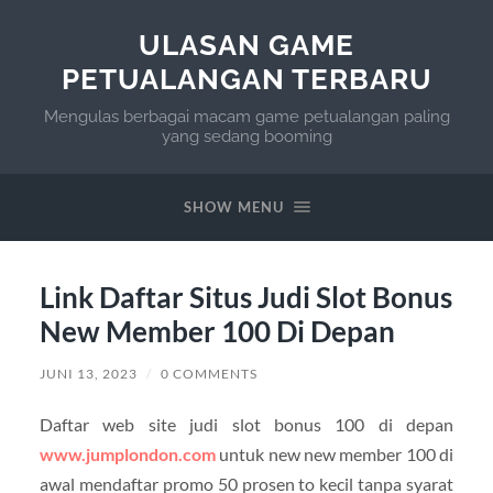
ULASAN GAME
PETUALANGAN TERBARU
Mengulas berbagai macam game petualangan paling
yang sedang booming
SHOW MENU
Link Daftar Situs Judi Slot Bonus
New Member 100 Di Depan
JUNI 13, 2023
/
0 COMMENTS
Daftar web site judi slot bonus 100 di depan
www.jumplondon.com
untuk new new member 100 di
awal mendaftar promo 50 prosen to kecil tanpa syarat