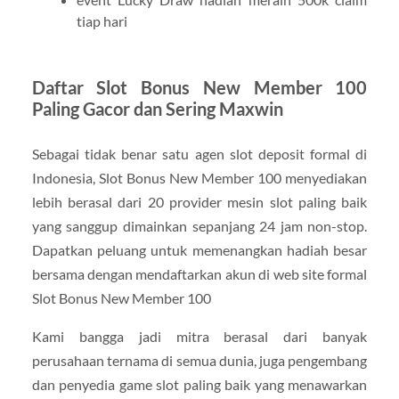
tiap hari
Daftar Slot Bonus New Member 100
Paling Gacor dan Sering Maxwin
Sebagai tidak benar satu agen slot deposit formal di
Indonesia, Slot Bonus New Member 100 menyediakan
lebih berasal dari 20 provider mesin slot paling baik
yang sanggup dimainkan sepanjang 24 jam non-stop.
Dapatkan peluang untuk memenangkan hadiah besar
bersama dengan mendaftarkan akun di web site formal
Slot Bonus New Member 100
Kami bangga jadi mitra berasal dari banyak
perusahaan ternama di semua dunia, juga pengembang
dan penyedia game slot paling baik yang menawarkan