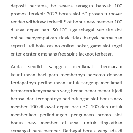
deposit pertama, bo segera sanggup banyak 100
promosi terakhir 2023 bonus slot 50 prosen turnover
rendah withdraw terkecil. Slot bonus new member 100
di awal depan baru 50 100 juga sebagai web site slot
online menyempatkan tidak tidak banyak permainan
seperti judi bola, casino online, poker, game slot togel
enteng enteng menang free spins jackpot terbesar.
Anda sendiri sanggup menikmati bermacam
keuntungan bagi para membernya bersama dengan
terdapatnya perlindungan untuk sanggup menikmati
bermacam kenyamanan yang benar-benar menarik jadi
berasal dari terdapatnya perlindungan slot bonus new
member 100 di awal depan baru 50 100 dan untuk
memberikan perlindungan pengunaan promo slot
bonus new member di awal untuk tingkatkan
semangat para member. Berbagai bonus yang ada di