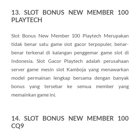
13. SLOT BONUS NEW MEMBER 100
PLAYTECH
Slot Bonus New Member 100 Playtech Merupakan
tidak benar satu game slot gacor terpopuler, benar-
benar terkenal di kalangan penggemar game slot di
Indonesia. Slot Gacor Playtech adalah perusahaan
server game mesin slot Kamboja yang menawarkan
model permainan lengkap bersama dengan banyak
bonus yang tersebar ke semua member yang
memainkan game ini.
14. SLOT BONUS NEW MEMBER 100
CQ9