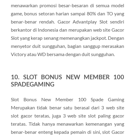
menawarkan promosi besar-besaran di semua model
game, bonus setoran harian sampai 80% dan TO yang
benar-benar rendah. Gacor Advantplay Slot sendiri
berkantor di Indonesia dan merupakan web site Gacor
Slot yang kerap senang memenangkan jackpot. Dengan
menyetor duit sungguhan, bagian sanggup merasakan
Victory atau WD bersama dengan duit sungguhan.
10. SLOT BONUS NEW MEMBER 100
SPADEGAMING
Slot Bonus New Member 100 Spade Gaming
Merupakan tidak benar satu berasal dari 3 web site
slot gacor teratas, juga 3 web site slot paling gacor
teratas. Tidak hanya menawarkan kemenangan yang
benar-benar enteng kepada pemain di sini, slot Gacor