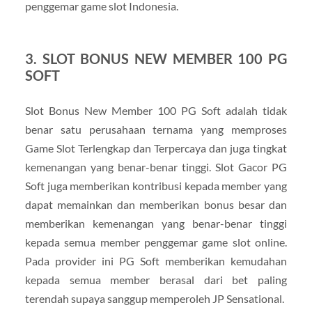
penggemar game slot Indonesia.
3. SLOT BONUS NEW MEMBER 100 PG
SOFT
Slot Bonus New Member 100 PG Soft adalah tidak
benar satu perusahaan ternama yang memproses
Game Slot Terlengkap dan Terpercaya dan juga tingkat
kemenangan yang benar-benar tinggi. Slot Gacor PG
Soft juga memberikan kontribusi kepada member yang
dapat memainkan dan memberikan bonus besar dan
memberikan kemenangan yang benar-benar tinggi
kepada semua member penggemar game slot online.
Pada provider ini PG Soft memberikan kemudahan
kepada semua member berasal dari bet paling
terendah supaya sanggup memperoleh JP Sensational.