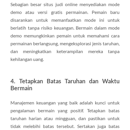
Sebagian besar situs judi online menyediakan mode
demo atau versi gratis permainan. Pemain baru
disarankan untuk memanfaatkan mode ini untuk
berlatih tanpa risiko keuangan. Bermain dalam mode
demo memungkinkan pemain untuk memahami cara
permainan berlangsung, mengeksplorasi jenis taruhan,
dan meningkatkan keterampilan mereka tanpa
kehilangan uang.
4. Tetapkan Batas Taruhan dan Waktu
Bermain
Manajemen keuangan yang baik adalah kunci untuk
pengalaman bermain yang positif. Tetapkan batas
taruhan harian atau mingguan, dan pastikan untuk
tidak melebihi batas tersebut. Sertakan juga batas