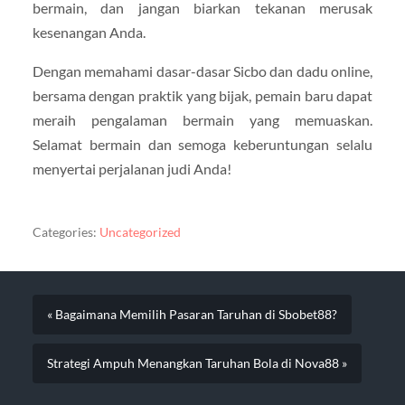
bermain, dan jangan biarkan tekanan merusak
kesenangan Anda.
Dengan memahami dasar-dasar Sicbo dan dadu online,
bersama dengan praktik yang bijak, pemain baru dapat
meraih pengalaman bermain yang memuaskan.
Selamat bermain dan semoga keberuntungan selalu
menyertai perjalanan judi Anda!
Categories:
Uncategorized
« Bagaimana Memilih Pasaran Taruhan di Sbobet88?
Strategi Ampuh Menangkan Taruhan Bola di Nova88 »