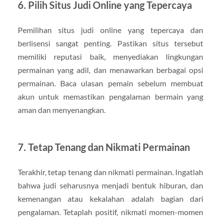
6. Pilih Situs Judi Online yang Tepercaya
Pemilihan situs judi online yang tepercaya dan
berlisensi sangat penting. Pastikan situs tersebut
memiliki reputasi baik, menyediakan lingkungan
permainan yang adil, dan menawarkan berbagai opsi
permainan. Baca ulasan pemain sebelum membuat
akun untuk memastikan pengalaman bermain yang
aman dan menyenangkan.
7. Tetap Tenang dan Nikmati Permainan
Terakhir, tetap tenang dan nikmati permainan. Ingatlah
bahwa judi seharusnya menjadi bentuk hiburan, dan
kemenangan atau kekalahan adalah bagian dari
pengalaman. Tetaplah positif, nikmati momen-momen