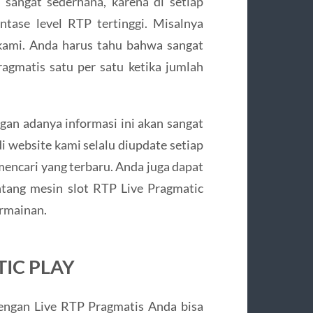
 sangat sederhana, karena di setiap
ntase level RTP tertinggi. Misalnya
e kami. Anda harus tahu bahwa sangat
agmatis satu per satu ketika jumlah
ngan adanya informasi ini akan sangat
i website kami selalu diupdate setiap
mencari yang terbaru. Anda juga dapat
tang mesin slot RTP Live Pragmatic
ermainan.
IC PLAY
engan Live RTP Pragmatis Anda bisa