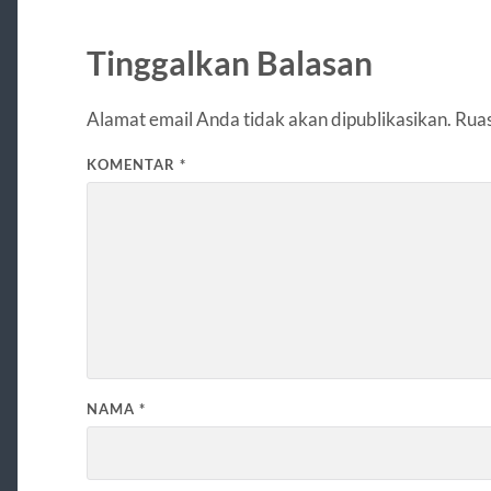
Tinggalkan Balasan
Alamat email Anda tidak akan dipublikasikan.
Ruas
KOMENTAR
*
NAMA
*