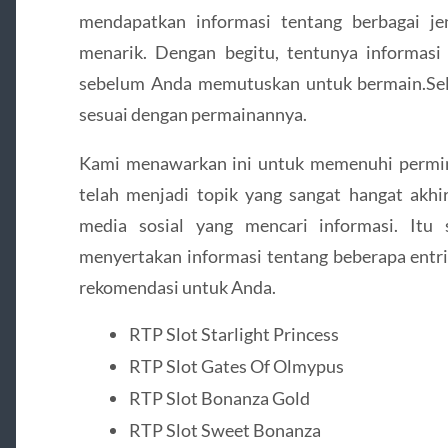
mendapatkan informasi tentang berbagai jen
menarik. Dengan begitu, tentunya informasi
sebelum Anda memutuskan untuk bermain.Selai
sesuai dengan permainannya.
Kami menawarkan ini untuk memenuhi permin
telah menjadi topik yang sangat hangat akhi
media sosial yang mencari informasi. Itu
menyertakan informasi tentang beberapa entr
rekomendasi untuk Anda.
RTP Slot Starlight Princess
RTP Slot Gates Of Olmypus
RTP Slot Bonanza Gold
RTP Slot Sweet Bonanza