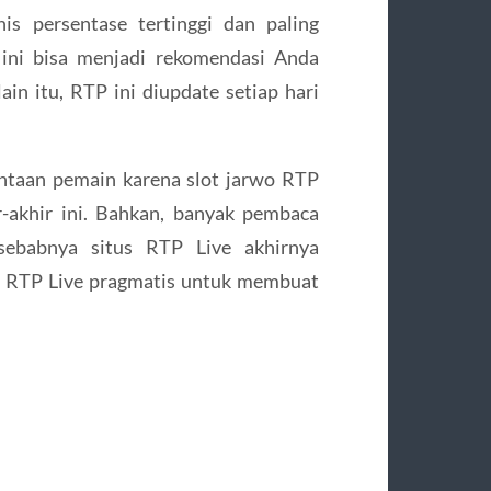
is persentase tertinggi dan paling
 ini bisa menjadi rekomendasi Anda
n itu, RTP ini diupdate setiap hari
taan pemain karena slot jarwo RTP
r-akhir ini. Bahkan, banyak pembaca
 sebabnya situs RTP Live akhirnya
i RTP Live pragmatis untuk membuat