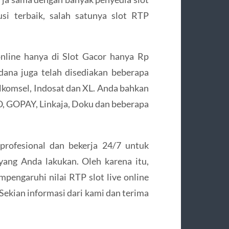
si terbaik, salah satunya slot RTP
nline hanya di Slot Gacor hanya Rp
 dana juga telah disediakan beberapa
elkomsel, Indosat dan XL. Anda bahkan
 GOPAY, Linkaja, Doku dan beberapa
profesional dan bekerja 24/7 untuk
ang Anda lakukan. Oleh karena itu,
mpengaruhi nilai RTP slot live online
Sekian informasi dari kami dan terima