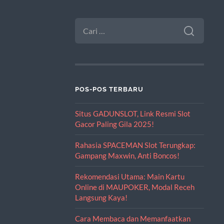
CARI
UNTUK:
POS-POS TERBARU
Situs GADUNSLOT, Link Resmi Slot
Gacor Paling Gila 2025!
Rahasia SPACEMAN Slot Terungkap:
Gampang Maxwin, Anti Boncos!
Rekomendasi Utama: Main Kartu
Online di MAUPOKER, Modal Receh
Langsung Kaya!
Cara Membaca dan Memanfaatkan