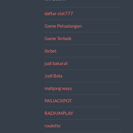
daftar slot777
Game Petualangan
Game Terbaik
ibcbet
judi bakarat
Judi Bola
mahjong ways
PASJACKPOT
RADIUMPLAY
roulette