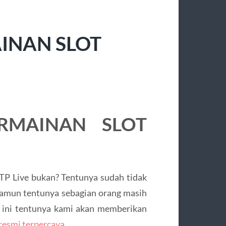
AINAN SLOT
ERMAINAN SLOT
TP Live bukan? Tentunya sudah tidak
 namun tentunya sebagian orang masih
 ini tentunya kami akan memberikan
 resmi terpercaya