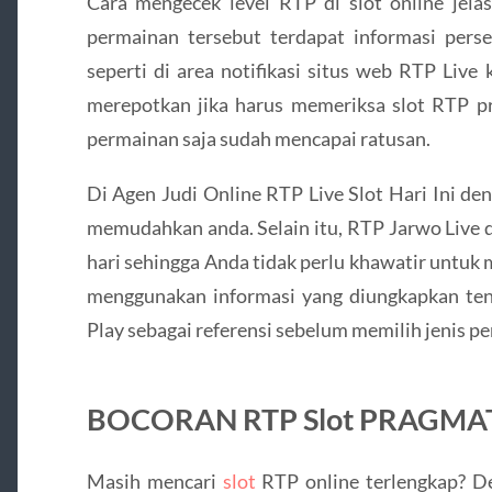
Cara mengecek level RTP di slot online jelas
permainan tersebut terdapat informasi perse
seperti di area notifikasi situs web RTP Liv
merepotkan jika harus memeriksa slot RTP pr
permainan saja sudah mencapai ratusan.
Di Agen Judi Online RTP Live Slot Hari Ini de
memudahkan anda. Selain itu, RTP Jarwo Live d
hari sehingga Anda tidak perlu khawatir untuk 
menggunakan informasi yang diungkapkan ten
Play sebagai referensi sebelum memilih jenis p
BOCORAN RTP Slot PRAGMAT
Masih mencari
slot
RTP online terlengkap? D