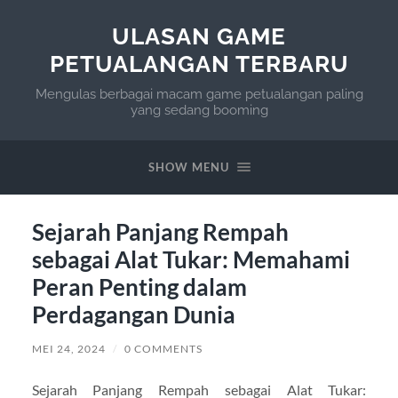
ULASAN GAME
PETUALANGAN TERBARU
Mengulas berbagai macam game petualangan paling
yang sedang booming
SHOW MENU
Sejarah Panjang Rempah
sebagai Alat Tukar: Memahami
Peran Penting dalam
Perdagangan Dunia
MEI 24, 2024
/
0 COMMENTS
Sejarah Panjang Rempah sebagai Alat Tukar: