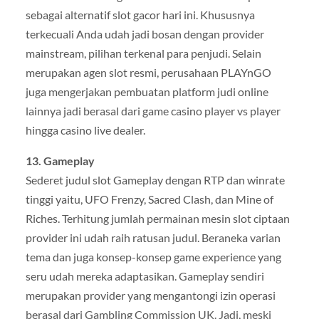
sebagai alternatif slot gacor hari ini. Khususnya
terkecuali Anda udah jadi bosan dengan provider
mainstream, pilihan terkenal para penjudi. Selain
merupakan agen slot resmi, perusahaan PLAYnGO
juga mengerjakan pembuatan platform judi online
lainnya jadi berasal dari game casino player vs player
hingga casino live dealer.
13. Gameplay
Sederet judul slot Gameplay dengan RTP dan winrate
tinggi yaitu, UFO Frenzy, Sacred Clash, dan Mine of
Riches. Terhitung jumlah permainan mesin slot ciptaan
provider ini udah raih ratusan judul. Beraneka varian
tema dan juga konsep-konsep game experience yang
seru udah mereka adaptasikan. Gameplay sendiri
merupakan provider yang mengantongi izin operasi
berasal dari Gambling Commission UK. Jadi, meski