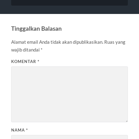
Tinggalkan Balasan
Alamat email Anda tidak akan dipublikasikan.
Ruas yang
wajib ditandai
*
KOMENTAR
*
NAMA
*