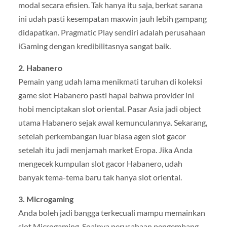
modal secara efisien. Tak hanya itu saja, berkat sarana
ini udah pasti kesempatan maxwin jauh lebih gampang
didapatkan. Pragmatic Play sendiri adalah perusahaan
iGaming dengan kredibilitasnya sangat baik.
2. Habanero
Pemain yang udah lama menikmati taruhan di koleksi
game slot Habanero pasti hapal bahwa provider ini
hobi menciptakan slot oriental. Pasar Asia jadi object
utama Habanero sejak awal kemunculannya. Sekarang,
setelah perkembangan luar biasa agen slot gacor
setelah itu jadi menjamah market Eropa. Jika Anda
mengecek kumpulan slot gacor Habanero, udah
banyak tema-tema baru tak hanya slot oriental.
3. Microgaming
Anda boleh jadi bangga terkecuali mampu memainkan
slot Microgaming. Soalnya perusahaan pengembang