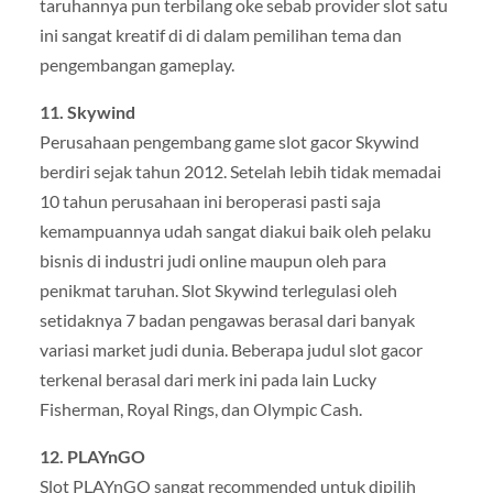
taruhannya pun terbilang oke sebab provider slot satu
ini sangat kreatif di di dalam pemilihan tema dan
pengembangan gameplay.
11. Skywind
Perusahaan pengembang game slot gacor Skywind
berdiri sejak tahun 2012. Setelah lebih tidak memadai
10 tahun perusahaan ini beroperasi pasti saja
kemampuannya udah sangat diakui baik oleh pelaku
bisnis di industri judi online maupun oleh para
penikmat taruhan. Slot Skywind terlegulasi oleh
setidaknya 7 badan pengawas berasal dari banyak
variasi market judi dunia. Beberapa judul slot gacor
terkenal berasal dari merk ini pada lain Lucky
Fisherman, Royal Rings, dan Olympic Cash.
12. PLAYnGO
Slot PLAYnGO sangat recommended untuk dipilih