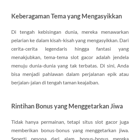
Keberagaman Tema yang Mengasyikkan
Di tengah kebisingan dunia, mereka menawarkan
pelarian ke dalam kisah-kisah yang mengasyikkan. Dari
cerita-cerita legendaris hingga fantasi yang
menakjubkan, tema-tema slot gacor adalah jendela
menuju dunia-dunia yang tak terbatas. Di sini, Anda
bisa menjadi pahlawan dalam perjalanan epik atau
berjalan-jalan di tengah taman keajaiban.
Rintihan Bonus yang Menggetarkan Jiwa
Tidak hanya permainan, tetapi situs slot gacor juga
memberikan bonus-bonus yang menggetarkan jiwa.
Seperti pesona dari alam, bonus-bonus mereka