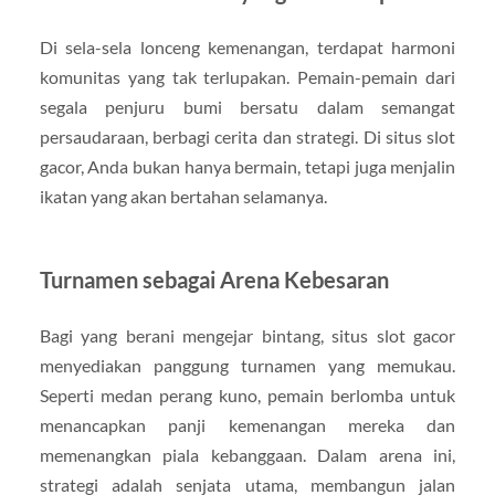
Di sela-sela lonceng kemenangan, terdapat harmoni
komunitas yang tak terlupakan. Pemain-pemain dari
segala penjuru bumi bersatu dalam semangat
persaudaraan, berbagi cerita dan strategi. Di situs slot
gacor, Anda bukan hanya bermain, tetapi juga menjalin
ikatan yang akan bertahan selamanya.
Turnamen sebagai Arena Kebesaran
Bagi yang berani mengejar bintang, situs slot gacor
menyediakan panggung turnamen yang memukau.
Seperti medan perang kuno, pemain berlomba untuk
menancapkan panji kemenangan mereka dan
memenangkan piala kebanggaan. Dalam arena ini,
strategi adalah senjata utama, membangun jalan