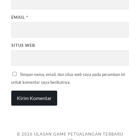
EMAIL
*
SITUS WEB
Simpan nama, email, dan situs web saya pada peramban ini
untuk komentar saya berikutnya.
© 2026
ULASAN GAME PETUALANGAN TERBARU