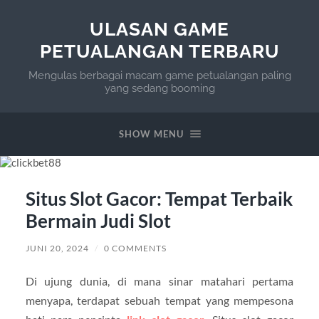
ULASAN GAME
PETUALANGAN TERBARU
Mengulas berbagai macam game petualangan paling
yang sedang booming
SHOW MENU
Situs Slot Gacor: Tempat Terbaik
Bermain Judi Slot
JUNI 20, 2024
/
0 COMMENTS
Di ujung dunia, di mana sinar matahari pertama
menyapa, terdapat sebuah tempat yang mempesona