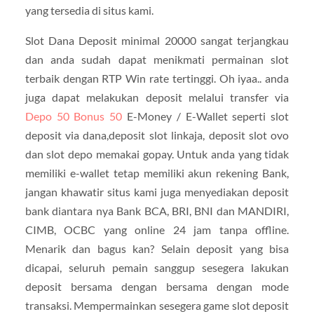
yang tersedia di situs kami.
Slot Dana Deposit minimal 20000 sangat terjangkau
dan anda sudah dapat menikmati permainan slot
terbaik dengan RTP Win rate tertinggi. Oh iyaa.. anda
juga dapat melakukan deposit melalui transfer via
Depo 50 Bonus 50
E-Money / E-Wallet seperti slot
deposit via dana,deposit slot linkaja, deposit slot ovo
dan slot depo memakai gopay. Untuk anda yang tidak
memiliki e-wallet tetap memiliki akun rekening Bank,
jangan khawatir situs kami juga menyediakan deposit
bank diantara nya Bank BCA, BRI, BNI dan MANDIRI,
CIMB, OCBC yang online 24 jam tanpa offline.
Menarik dan bagus kan? Selain deposit yang bisa
dicapai, seluruh pemain sanggup sesegera lakukan
deposit bersama dengan bersama dengan mode
transaksi. Mempermainkan sesegera game slot deposit