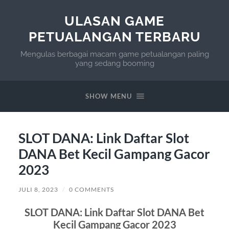
ULASAN GAME
PETUALANGAN TERBARU
Mengulas berbagai macam game petualangan paling
yang sedang booming
SHOW MENU
SLOT DANA: Link Daftar Slot
DANA Bet Kecil Gampang Gacor
2023
JULI 8, 2023
/
0 COMMENTS
SLOT DANA: Link Daftar Slot DANA Bet
Kecil Gampang Gacor 2023