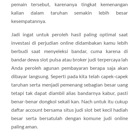
pemain tersebut, karenanya tingkat kemenangan
kalian dalam taruhan semakin lebih besar
kesempatannya.
Jadi ingat untuk peroleh hasil paling optimal saat
investasi di perjudian online didambakan kamu lebih
berbudi saat menyeleksi bandar, cuma karena di
bandar dewa slot pulsa atau broker judi terpercaya lah
Anda peroleh agunan pembayaran berapa saja akan
dibayar langsung. Seperti pada kita telah capek-capek
taruhan serta menjadi pemenang sebagian besar uang
tetapi tak dapat diambil alias bandarnya kabur, pasti
benar-benar dongkol sekali kan. Nach untuk itu cukup
daftar account bersama situs judi slot bet kecil hadiah
besar serta bersatulah dengan komune judi online
paling aman.