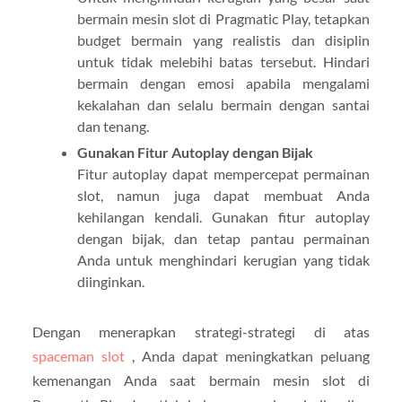
bermain mesin slot di Pragmatic Play, tetapkan
budget bermain yang realistis dan disiplin
untuk tidak melebihi batas tersebut. Hindari
bermain dengan emosi apabila mengalami
kekalahan dan selalu bermain dengan santai
dan tenang.
Gunakan Fitur Autoplay dengan Bijak
Fitur autoplay dapat mempercepat permainan
slot, namun juga dapat membuat Anda
kehilangan kendali. Gunakan fitur autoplay
dengan bijak, dan tetap pantau permainan
Anda untuk menghindari kerugian yang tidak
diinginkan.
Dengan menerapkan strategi-strategi di atas
spaceman slot
, Anda dapat meningkatkan peluang
kemenangan Anda saat bermain mesin slot di