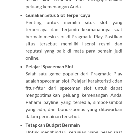
peluang kemenangan Anda.
Gunakan Situs Slot Terpercaya
Penting untuk memilih situs slot yang
terpercaya dan terjamin keamanannya saat
bermain mesin slot di Pragmatic Play. Pastikan
situs tersebut memiliki lisensi resmi dan
reputasi yang baik di mata para pemain judi
online.
Pelajari Spaceman Slot
Salah satu game populer dari Pragmatic Play
adalah spaceman slot. Pelajari karakteristik dan
fitur-fitur dari spaceman slot untuk dapat
mengoptimalkan peluang kemenangan Anda.
Pahami payline yang tersedia, simbol-simbol
yang ada, dan bonus-bonus yang ditawarkan
dalam permainan tersebut.
Tetapkan Budget Bermain
Untuk menghindari kerugian yang besar saat