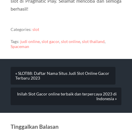
slot di Pragmatic Play. Selamat mencoba dan semoga
berhasil!
Categories:
slot
Tags:
judi online
,
slot gacor
,
slot online
,
slot thailand
,
Spaceman
« SLOT88: Daftar Nama Situs Judi Slot Online Gacor
Terbaru 2023
Inilah Slot Gacor online terbaik dan terpercaya 2023 di
Indonesia »
Tinggalkan Balasan