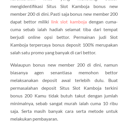
mengidentifikasi Situs Slot Kamboja bonus new
member 200 di dini. Pasti saja bonus new member 200
dapat bettor miliki
link slot kamboja
dengan cuma-
cuma sebab ialah hadiah selamat tiba dari tempat
berjudi online opsi bettor. Permainan judi Slot
Kamboja terpercaya bonus deposit 100% merupakan
salah satu promo yang banyak di cari bettor.
Walaupun bonus new member 200 di dini, namun
biasanya agen senantiasa memohon bettor
melaksanakan deposit awal terlebih dulu. Buat
permasalahan deposit Situs Slot Kamboja terkini
bonus 200 Kamu tidak butuh takut dengan jumlah
minimalnya, sebab sangat murah ialah cuma 10 ribu
saja. Serta masih banyak cara serta metode untuk
melakukan pembayaran.