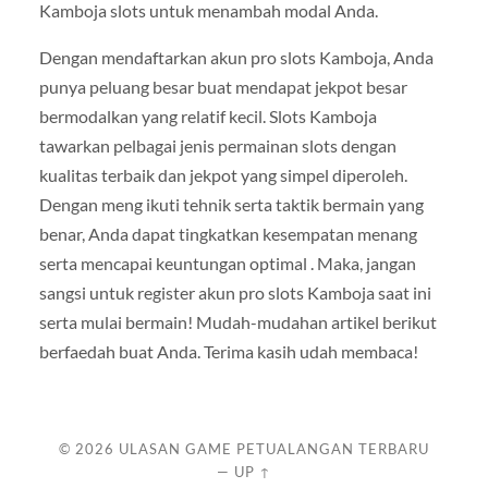
Kamboja slots untuk menambah modal Anda.
Dengan mendaftarkan akun pro slots Kamboja, Anda
punya peluang besar buat mendapat jekpot besar
bermodalkan yang relatif kecil. Slots Kamboja
tawarkan pelbagai jenis permainan slots dengan
kualitas terbaik dan jekpot yang simpel diperoleh.
Dengan meng ikuti tehnik serta taktik bermain yang
benar, Anda dapat tingkatkan kesempatan menang
serta mencapai keuntungan optimal . Maka, jangan
sangsi untuk register akun pro slots Kamboja saat ini
serta mulai bermain! Mudah-mudahan artikel berikut
berfaedah buat Anda. Terima kasih udah membaca!
© 2026
ULASAN GAME PETUALANGAN TERBARU
—
UP ↑