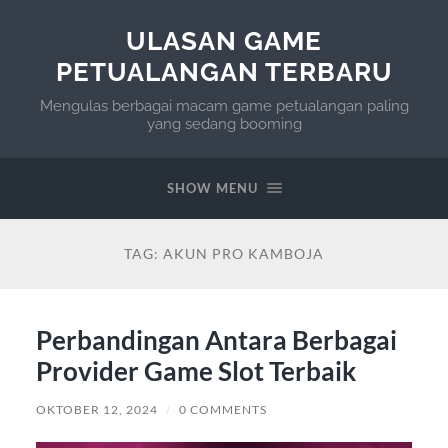
ULASAN GAME
PETUALANGAN TERBARU
Mengulas berbagai macam game petualangan paling
yang sedang booming
SHOW MENU
TAG:
AKUN PRO KAMBOJA
Perbandingan Antara Berbagai
Provider Game Slot Terbaik
OKTOBER 12, 2024
/
0 COMMENTS