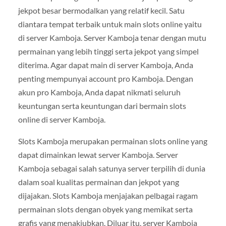
jekpot besar bermodalkan yang relatif kecil. Satu
diantara tempat terbaik untuk main slots online yaitu
di server Kamboja. Server Kamboja tenar dengan mutu
permainan yang lebih tinggi serta jekpot yang simpel
diterima. Agar dapat main di server Kamboja, Anda
penting mempunyai account pro Kamboja. Dengan
akun pro Kamboja, Anda dapat nikmati seluruh
keuntungan serta keuntungan dari bermain slots
online di server Kamboja.
Slots Kamboja merupakan permainan slots online yang
dapat dimainkan lewat server Kamboja. Server
Kamboja sebagai salah satunya server terpilih di dunia
dalam soal kualitas permainan dan jekpot yang
dijajakan. Slots Kamboja menjajakan pelbagai ragam
permainan slots dengan obyek yang memikat serta
grafis yang menakjubkan. Diluar itu, server Kamboja