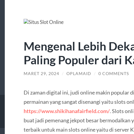
Mengenal Lebih Deka
Paling Populer dari 
MARET 29, 2024
/
OPLAMAID
/
0 COMMENTS
Di zaman digital ini, judi online makin popular
permainan yang sangat disenangi yaitu slots on
https://www.shikihanafairfield.com/
. Slots on
buat jadi pemenang jekpot besar bermodalkan yan
terbaik untuk main slots online yaitu di server