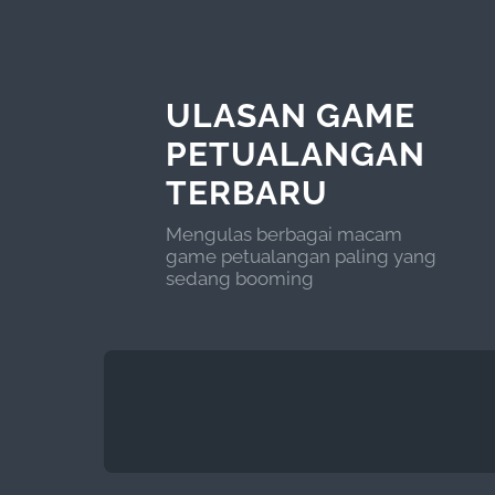
ULASAN GAME
PETUALANGAN
TERBARU
Mengulas berbagai macam
game petualangan paling yang
sedang booming