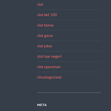
slot
slot bet 100
slot bonus
slot gacor
slot joker
slot luar negeri
slot spaceman
Uncategorized
META