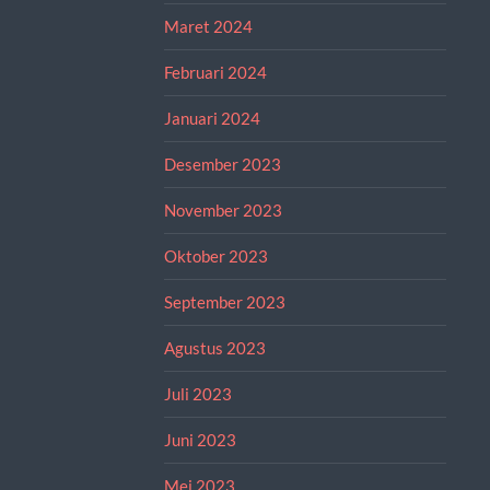
Maret 2024
Februari 2024
Januari 2024
Desember 2023
November 2023
Oktober 2023
September 2023
Agustus 2023
Juli 2023
Juni 2023
Mei 2023