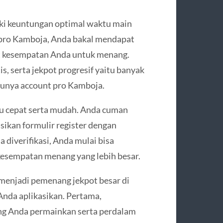
iki keuntungan optimal waktu main
 pro Kamboja, Anda bakal mendapat
at kesempatan Anda untuk menang.
s, serta jekpot progresif yaitu banyak
unya account pro Kamboja.
tu cepat serta mudah. Anda cuman
sikan formulir register dengan
 diverifikasi, Anda mulai bisa
kesempatan menang yang lebih besar.
enjadi pemenang jekpot besar di
Anda aplikasikan. Pertama,
ng Anda permainkan serta perdalam