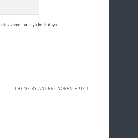
 untuk komentar saya berikutnya.
THEME BY
ANDERS NORÉN
—
UP ↑