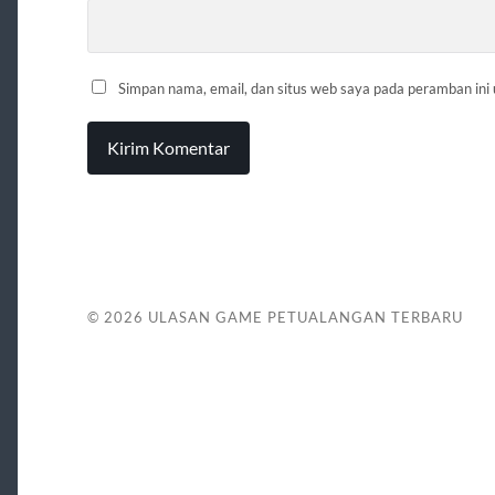
Simpan nama, email, dan situs web saya pada peramban ini
© 2026
ULASAN GAME PETUALANGAN TERBARU