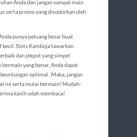
ruhan Anda dan jangan sampai main
nus serta promo yang disodorkan oleh
Anda punya peluang besar buat
f kecil. Slots Kamboja tawarkan
terbaik dan jekpot yang simpel
ik bermain yang benar, Anda dapat
keuntungan optimal . Maka, jangan
at ini serta mulai bermain! Mudah-
Terima kasih udah membaca!