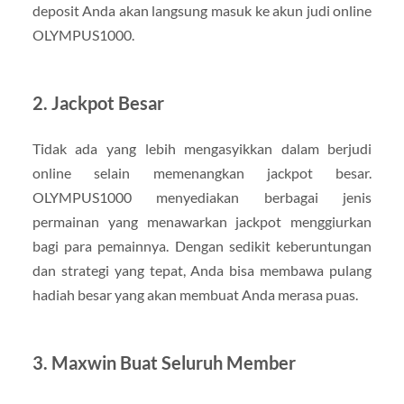
deposit Anda akan langsung masuk ke akun judi online
OLYMPUS1000.
2. Jackpot Besar
Tidak ada yang lebih mengasyikkan dalam berjudi
online selain memenangkan jackpot besar.
OLYMPUS1000 menyediakan berbagai jenis
permainan yang menawarkan jackpot menggiurkan
bagi para pemainnya. Dengan sedikit keberuntungan
dan strategi yang tepat, Anda bisa membawa pulang
hadiah besar yang akan membuat Anda merasa puas.
3. Maxwin Buat Seluruh Member