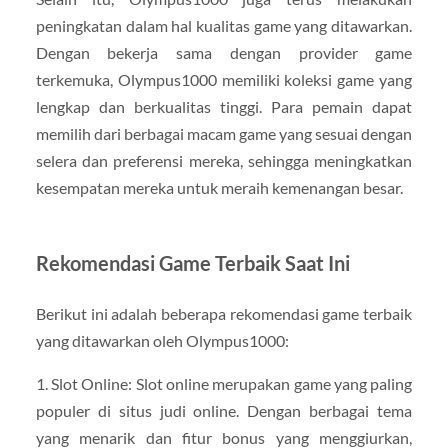
peningkatan dalam hal kualitas game yang ditawarkan.
Dengan bekerja sama dengan provider game
terkemuka, Olympus1000 memiliki koleksi game yang
lengkap dan berkualitas tinggi. Para pemain dapat
memilih dari berbagai macam game yang sesuai dengan
selera dan preferensi mereka, sehingga meningkatkan
kesempatan mereka untuk meraih kemenangan besar.
Rekomendasi Game Terbaik Saat Ini
Berikut ini adalah beberapa rekomendasi game terbaik
yang ditawarkan oleh Olympus1000:
1. Slot Online: Slot online merupakan game yang paling
populer di situs judi online. Dengan berbagai tema
yang menarik dan fitur bonus yang menggiurkan,