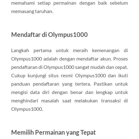
memahami setiap permainan dengan baik sebelum
memasang taruhan.
Mendaftar di Olympus1000
Langkah pertama untuk meraih kemenangan di
Olympus1000 adalah dengan mendaftar akun. Proses
pendaftaran di Olympus1000 sangat mudah dan cepat.
Cukup kunjungi situs resmi Olympus1000 dan ikuti
panduan pendaftaran yang tertera. Pastikan untuk
mengisi data diri dengan benar dan lengkap untuk
menghindari masalah saat melakukan transaksi di
Olympus1000.
Memilih Permainan yang Tepat