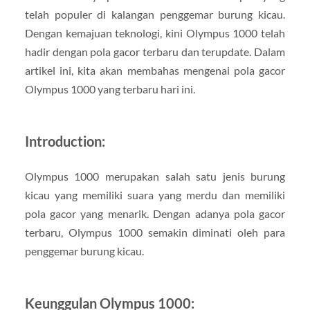
telah populer di kalangan penggemar burung kicau.
Dengan kemajuan teknologi, kini Olympus 1000 telah
hadir dengan pola gacor terbaru dan terupdate. Dalam
artikel ini, kita akan membahas mengenai pola gacor
Olympus 1000 yang terbaru hari ini.
Introduction:
Olympus 1000 merupakan salah satu jenis burung
kicau yang memiliki suara yang merdu dan memiliki
pola gacor yang menarik. Dengan adanya pola gacor
terbaru, Olympus 1000 semakin diminati oleh para
penggemar burung kicau.
Keunggulan Olympus 1000: