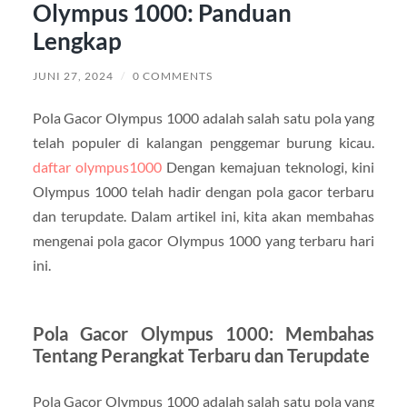
Olympus 1000: Panduan
Lengkap
JUNI 27, 2024
/
0 COMMENTS
Pola Gacor Olympus 1000 adalah salah satu pola yang
telah populer di kalangan penggemar burung kicau.
daftar olympus1000
Dengan kemajuan teknologi, kini
Olympus 1000 telah hadir dengan pola gacor terbaru
dan terupdate. Dalam artikel ini, kita akan membahas
mengenai pola gacor Olympus 1000 yang terbaru hari
ini.
Pola Gacor Olympus 1000: Membahas
Tentang Perangkat Terbaru dan Terupdate
Pola Gacor Olympus 1000 adalah salah satu pola yang