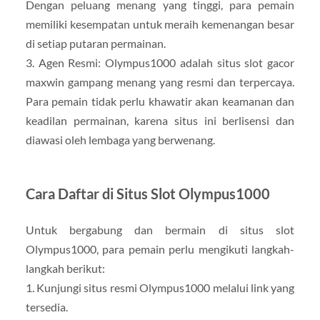
Dengan peluang menang yang tinggi, para pemain
memiliki kesempatan untuk meraih kemenangan besar
di setiap putaran permainan.
3. Agen Resmi: Olympus1000 adalah situs slot gacor
maxwin gampang menang yang resmi dan terpercaya.
Para pemain tidak perlu khawatir akan keamanan dan
keadilan permainan, karena situs ini berlisensi dan
diawasi oleh lembaga yang berwenang.
Cara Daftar di Situs Slot Olympus1000
Untuk bergabung dan bermain di situs slot
Olympus1000, para pemain perlu mengikuti langkah-
langkah berikut:
1. Kunjungi situs resmi Olympus1000 melalui link yang
tersedia.