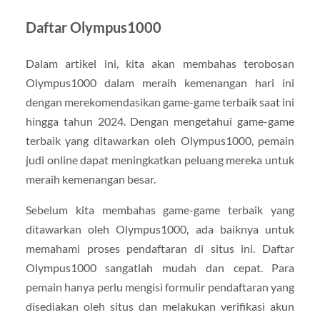
Daftar Olympus1000
Dalam artikel ini, kita akan membahas terobosan
Olympus1000 dalam meraih kemenangan hari ini
dengan merekomendasikan game-game terbaik saat ini
hingga tahun 2024. Dengan mengetahui game-game
terbaik yang ditawarkan oleh Olympus1000, pemain
judi online dapat meningkatkan peluang mereka untuk
meraih kemenangan besar.
Sebelum kita membahas game-game terbaik yang
ditawarkan oleh Olympus1000, ada baiknya untuk
memahami proses pendaftaran di situs ini. Daftar
Olympus1000 sangatlah mudah dan cepat. Para
pemain hanya perlu mengisi formulir pendaftaran yang
disediakan oleh situs dan melakukan verifikasi akun