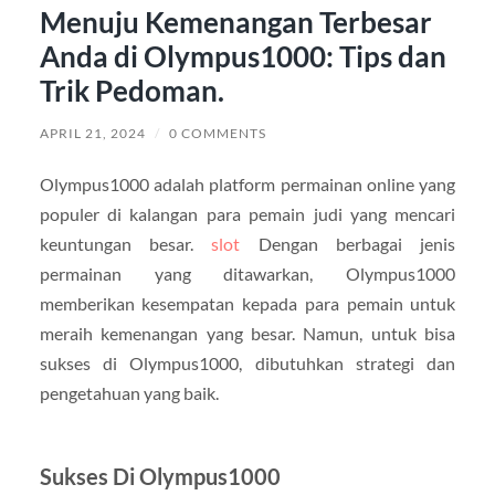
Menuju Kemenangan Terbesar
Anda di Olympus1000: Tips dan
Trik Pedoman.
APRIL 21, 2024
/
0 COMMENTS
Olympus1000 adalah platform permainan online yang
populer di kalangan para pemain judi yang mencari
keuntungan besar.
slot
Dengan berbagai jenis
permainan yang ditawarkan, Olympus1000
memberikan kesempatan kepada para pemain untuk
meraih kemenangan yang besar. Namun, untuk bisa
sukses di Olympus1000, dibutuhkan strategi dan
pengetahuan yang baik.
Sukses Di Olympus1000