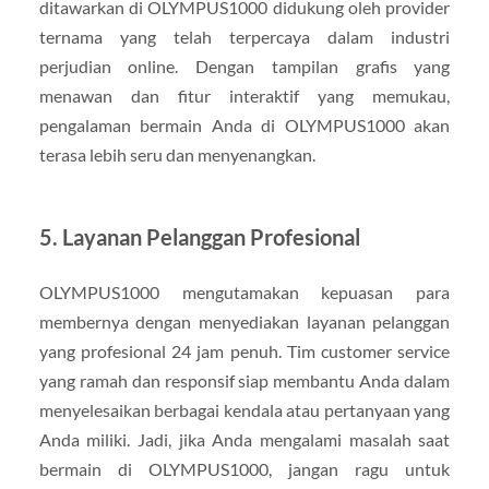
ditawarkan di OLYMPUS1000 didukung oleh provider
ternama yang telah terpercaya dalam industri
perjudian online. Dengan tampilan grafis yang
menawan dan fitur interaktif yang memukau,
pengalaman bermain Anda di OLYMPUS1000 akan
terasa lebih seru dan menyenangkan.
5. Layanan Pelanggan Profesional
OLYMPUS1000 mengutamakan kepuasan para
membernya dengan menyediakan layanan pelanggan
yang profesional 24 jam penuh. Tim customer service
yang ramah dan responsif siap membantu Anda dalam
menyelesaikan berbagai kendala atau pertanyaan yang
Anda miliki. Jadi, jika Anda mengalami masalah saat
bermain di OLYMPUS1000, jangan ragu untuk