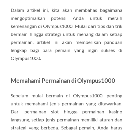
Dalam artikel ini, kita akan membahas bagaimana
mengoptimalkan potensi Anda untuk meraih
kemenangan di Olympus1000. Mulai dari tips dan trik
bermain hingga strategi untuk menang dalam setiap
permainan, artikel ini akan memberikan panduan
lengkap bagi para pemain yang ingin sukses di
Olympus1000.
Memahami Permainan di Olympus1000
Sebelum mulai bermain di Olympus1000, penting
untuk memahami jenis permainan yang ditawarkan.
Dari permainan slot hingga permainan kasino
langsung, setiap jenis permainan memiliki aturan dan
strategi yang berbeda. Sebagai pemain, Anda harus