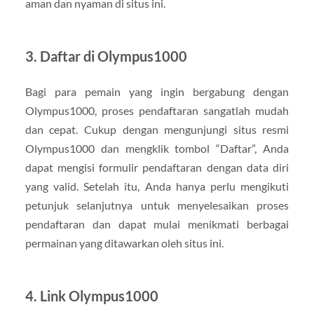
aman dan nyaman di situs ini.
3. Daftar di Olympus1000
Bagi para pemain yang ingin bergabung dengan
Olympus1000, proses pendaftaran sangatlah mudah
dan cepat. Cukup dengan mengunjungi situs resmi
Olympus1000 dan mengklik tombol “Daftar”, Anda
dapat mengisi formulir pendaftaran dengan data diri
yang valid. Setelah itu, Anda hanya perlu mengikuti
petunjuk selanjutnya untuk menyelesaikan proses
pendaftaran dan dapat mulai menikmati berbagai
permainan yang ditawarkan oleh situs ini.
4. Link Olympus1000