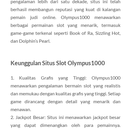
pengalaman lebih dari satu dekade, situs ini telah
berhasil membangun reputasi yang kuat di kalangan
pemain judi online. Olympus1000 menawarkan
berbagai permainan slot yang menarik, termasuk
game-game terkenal seperti Book of Ra, Sizzling Hot,
dan Dolphin’s Pearl.
Keunggulan Situs Slot Olympus1000
1. Kualitas Grafis yang Tinggi: Olympus1000
menawarkan pengalaman bermain slot yang realistis
dan memukau dengan kualitas grafis yang tinggi. Setiap
game dirancang dengan detail yang menarik dan
menawan.
2. Jackpot Besar: Situs ini menawarkan jackpot besar
yang dapat dimenangkan oleh para pemainnya.