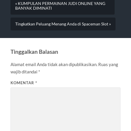
« KUMPULAN PERMAINAN JUDI ONLINE YANG
BANYAK DIMINATI
Tingkatkan Peluang Menang Anda di Spaceman Slot »
Tinggalkan Balasan
Alamat email Anda tidak akan dipublikasikan.
Ruas yang
wajib ditandai
*
KOMENTAR
*