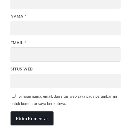
NAMA
*
EMAIL
*
SITUS WEB
Simpan nama, email, dan situs web saya pada peramban ini
untuk komentar saya berikutnya.