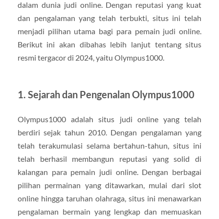
dalam dunia judi online. Dengan reputasi yang kuat
dan pengalaman yang telah terbukti, situs ini telah
menjadi pilihan utama bagi para pemain judi online.
Berikut ini akan dibahas lebih lanjut tentang situs
resmi tergacor di 2024, yaitu Olympus1000.
1. Sejarah dan Pengenalan Olympus1000
Olympus1000 adalah situs judi online yang telah
berdiri sejak tahun 2010. Dengan pengalaman yang
telah terakumulasi selama bertahun-tahun, situs ini
telah berhasil membangun reputasi yang solid di
kalangan para pemain judi online. Dengan berbagai
pilihan permainan yang ditawarkan, mulai dari slot
online hingga taruhan olahraga, situs ini menawarkan
pengalaman bermain yang lengkap dan memuaskan