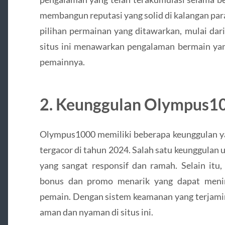
membangun reputasi yang solid di kalangan par
pilihan permainan yang ditawarkan, mulai dari
situs ini menawarkan pengalaman bermain ya
pemainnya.
2. Keunggulan Olympus1
Olympus1000 memiliki beberapa keunggulan y
tergacor di tahun 2024. Salah satu keunggulan
yang sangat responsif dan ramah. Selain itu,
bonus dan promo menarik yang dapat meni
pemain. Dengan sistem keamanan yang terjami
aman dan nyaman di situs ini.