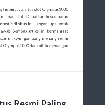
g terpercaya, situs slot Olympus1000
ermainan slot. Dapatkan kesempatan
astis di situs ini. Jangan lupa untuk
jawab. Semoga artikel ini bermanfaat
acor maxwin gampang menang resmi
 slot Olympus1000 dan raih kemenangan
tus Resmi Paling