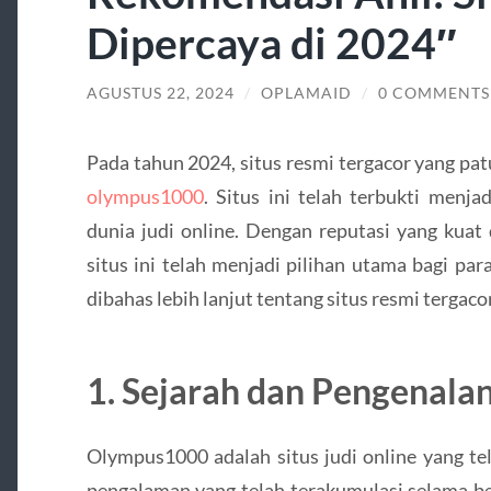
Dipercaya di 2024″
AGUSTUS 22, 2024
/
OPLAMAID
/
0 COMMENTS
Pada tahun 2024, situs resmi tergacor yang pat
olympus1000
. Situs ini telah terbukti menja
dunia judi online. Dengan reputasi yang kuat
situs ini telah menjadi pilihan utama bagi par
dibahas lebih lanjut tentang situs resmi tergac
1. Sejarah dan Pengenal
Olympus1000 adalah situs judi online yang te
pengalaman yang telah terakumulasi selama ber