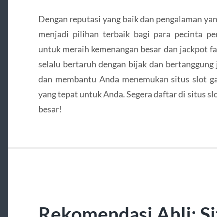
Dengan reputasi yang baik dan pengalaman yan
menjadi pilihan terbaik bagi para pecinta p
untuk meraih kemenangan besar dan jackpot fant
selalu bertaruh dengan bijak dan bertanggung 
dan membantu Anda menemukan situs slot g
yang tepat untuk Anda. Segera daftar di situs
besar!
Rekomendasi Ahli: Si