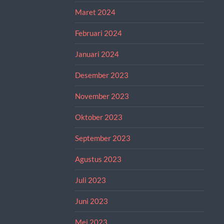
Maret 2024
Februari 2024
Januari 2024
Desember 2023
November 2023
Oktober 2023
September 2023
Agustus 2023
Juli 2023
Juni 2023
Mei 2023