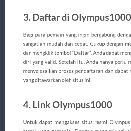
3. Daftar di Olympus100
Bagi para pemain yang ingin bergabung deng
sangatlah mudah dan cepat. Cukup dengan m
dan mengklik tombol “Daftar”, Anda dapat meng
diri yang valid. Setelah itu, Anda hanya perlu
menyelesaikan proses pendaftaran dan dapat 
yang ditawarkan oleh situs ini.
4. Link Olympus1000
Untuk dapat mengakses situs resmi Olympus
resmi yang tersedia. Dengan mengunjungi si