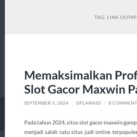
TAG:
LINK OLYM
Memaksimalkan Profi
Slot Gacor Maxwin Pa
SEPTEMBER 5, 2024
/
OPLAMAID
/
0 COMMENT
Pada tahun 2024, situs slot gacor maxwin gam
menjadi salah satu situs judi online terpopule