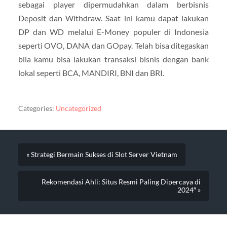
sebagai player dipermudahkan dalam berbisnis
Deposit dan Withdraw. Saat ini kamu dapat lakukan
DP dan WD melalui E-Money populer di Indonesia
seperti OVO, DANA dan GOpay. Telah bisa ditegaskan
bila kamu bisa lakukan transaksi bisnis dengan bank
lokal seperti BCA, MANDIRI, BNI dan BRI.
Categories:
Uncategorized
« Strategi Bermain Sukses di Slot Server Vietnam
Rekomendasi Ahli: Situs Resmi Paling Dipercaya di
2024″ »