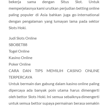
bekerja sama dengan Situs Slot. Untuk
memperjelasnya kami urutkan perjudian betting online
paling populer di Asia bahkan juga go-international
dengan pengalaman yang lumayan lama pada sektor
Slots Hoki.
Judi Slots Online
SBOBET88
Togel Online
Kasino Online
Poker Online
CARA DAN TIPS MEMILIH CASINO ONLINE
TERPERCAYA
Untuk bermain dan gabung dalam kasino online paling
dipercaya ada banyak poin utama harus dimengerti
oleh bettor Slots Hoki. Ini semua sebaiknya dimengerti
untuk semua bettor supaya permainan berasa semakin