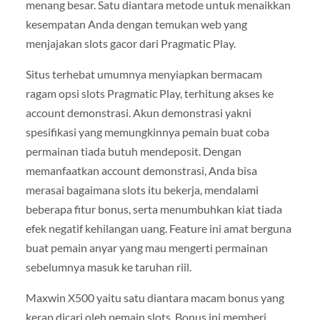
menang besar. Satu diantara metode untuk menaikkan
kesempatan Anda dengan temukan web yang
menjajakan slots gacor dari Pragmatic Play.
Situs terhebat umumnya menyiapkan bermacam
ragam opsi slots Pragmatic Play, terhitung akses ke
account demonstrasi. Akun demonstrasi yakni
spesifikasi yang memungkinnya pemain buat coba
permainan tiada butuh mendeposit. Dengan
memanfaatkan account demonstrasi, Anda bisa
merasai bagaimana slots itu bekerja, mendalami
beberapa fitur bonus, serta menumbuhkan kiat tiada
efek negatif kehilangan uang. Feature ini amat berguna
buat pemain anyar yang mau mengerti permainan
sebelumnya masuk ke taruhan riil.
Maxwin X500 yaitu satu diantara macam bonus yang
kerap dicari oleh pemain slots. Bonus ini memberi