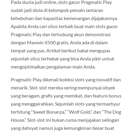
Pada dunia judi online, slots gacor Pragmatic Play
sudah jadi idola di kelompok pemain lantaran
kehebohan dan kapasitas kemenangan dijajakannya.
Apabila Anda cari situs terbaik buat main slots gacor
Pragmatic Play dan terhubung akun demonstrasi
dengan Maxwin X500 gratis, Anda ada di dalam
tempat yang pas. Artikel berikut bakal mengupas
sejumlah situs terhebat yang bisa Anda pikir untuk
mengoptimalkan pengalaman main Anda.
Pragmatic Play dikenali koleksi slots yang inovatif dan
menarik. Slot-slot mereka sering mempunyai obyek
yang beragam, grafis yang memikat, dan feature bonus
yang menggairahkan. Sejumlah slots yang termashyur
terhitung “Sweet Bonanza,” “Wolf Gold,” dan “The Dog
House.” Slot-slot ini bukan cuma menjajakan selingan
yang dahsyat namun juga kemungkinan besar buat