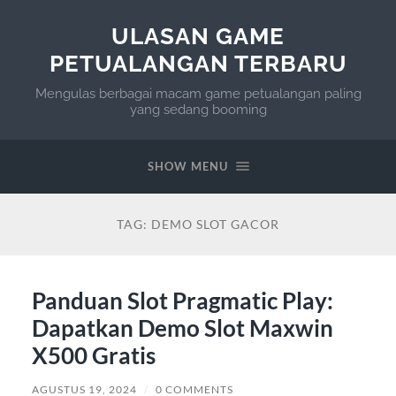
ULASAN GAME
PETUALANGAN TERBARU
Mengulas berbagai macam game petualangan paling
yang sedang booming
SHOW MENU
TAG:
DEMO SLOT GACOR
Panduan Slot Pragmatic Play:
Dapatkan Demo Slot Maxwin
X500 Gratis
AGUSTUS 19, 2024
/
0 COMMENTS