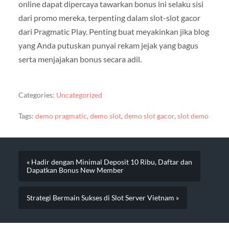
online dapat dipercaya tawarkan bonus ini selaku sisi
dari promo mereka, terpenting dalam slot-slot gacor
dari Pragmatic Play. Penting buat meyakinkan jika blog
yang Anda putuskan punyai rekam jejak yang bagus
serta menjajakan bonus secara adil.
Categories:
Uncategorized
Tags:
demo pragmatic
,
demo slot
,
demo slot gacor
,
slot demo
« Hadir dengan Minimal Deposit 10 Ribu, Daftar dan
Dapatkan Bonus New Member
Strategi Bermain Sukses di Slot Server Vietnam »