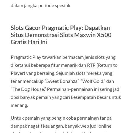
dalam jangka periode spesifik.
Slots Gacor Pragmatic Play: Dapatkan
Situs Demonstrasi Slots Maxwin X500
Gratis Hari Ini
Pragmatic Play tawarkan bermacam jenis slots yang
diketahui beberapa fitur menarik dan RTP (Return to
Player) yang bersaing. Sejumlah slots mereka yang
tenar mencakup “Sweet Bonanza,” “Wolf Gold,” dan
“The Dog House.” Permainan-permainan ini sering jadi
opsi banyak pemain yang cari kesempatan besar untuk
menang.
Untuk pemain yang pengin coba permainan tanpa
dampak negatif keuangan, banyak web judi online