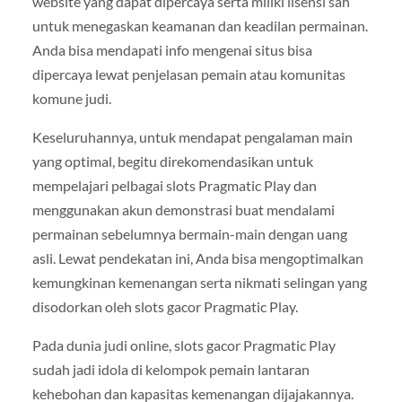
website yang dapat dipercaya serta miliki lisensi sah
untuk menegaskan keamanan dan keadilan permainan.
Anda bisa mendapati info mengenai situs bisa
dipercaya lewat penjelasan pemain atau komunitas
komune judi.
Keseluruhannya, untuk mendapat pengalaman main
yang optimal, begitu direkomendasikan untuk
mempelajari pelbagai slots Pragmatic Play dan
menggunakan akun demonstrasi buat mendalami
permainan sebelumnya bermain-main dengan uang
asli. Lewat pendekatan ini, Anda bisa mengoptimalkan
kemungkinan kemenangan serta nikmati selingan yang
disodorkan oleh slots gacor Pragmatic Play.
Pada dunia judi online, slots gacor Pragmatic Play
sudah jadi idola di kelompok pemain lantaran
kehebohan dan kapasitas kemenangan dijajakannya.