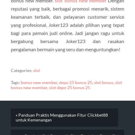
bonus new member.
slot bonus new member
Dengan
reputasi yang baik, berbagai promosi menarik, sistem
keamanan terbaik, dan pelayanan customer service
yang profesional, Joker123 adalah pilihan yang tepat
bagi para pemain judi online. Jadi jangan ragu untuk
bergabung bersama Joker123 dan rasakan
pengalaman bermain yang seru dan menguntungkan!
Categories:
slot
Tags:
bonus new member
,
depo 25 bonus 25
,
slot bonus
,
slot
bonus new member
,
slot depo 25 bonus 25
« Panduan Praktis Menggunakan Fitur Clickbet88
untuk Kemenangan