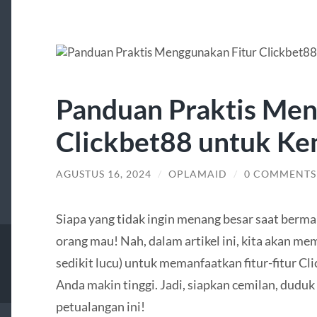
Panduan Praktis Men
Clickbet88 untuk K
AGUSTUS 16, 2024
/
OPLAMAID
/
0 COMMENTS
Siapa yang tidak ingin menang besar saat berma
orang mau! Nah, dalam artikel ini, kita akan me
sedikit lucu) untuk memanfaatkan fitur-fitur C
Anda makin tinggi. Jadi, siapkan cemilan, duduk
petualangan ini!