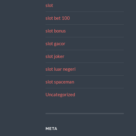
slot
slot bet 100
slot bonus
slot gacor
slot joker
slot luar negeri
slot spaceman
Uncategorized
META