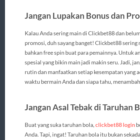
Jangan Lupakan Bonus dan Pr
Kalau Anda sering main di Clickbet88 dan bel
promosi, duh sayang banget! Clickbet88 sering 
bahkan free spin buat para pemainnya. Untuk an
spesial yang bikin main jadi makin seru. Jadi, j
rutin dan manfaatkan setiap kesempatan yang a
waktu bermain Anda dan siapa tahu, menamba
Jangan Asal Tebak di Taruhan B
Buat yang suka taruhan bola,
clickbet88 login
b
Anda. Tapi, ingat! Taruhan bola itu bukan seka