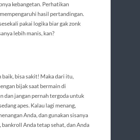
epnya kebangetan. Perhatikan
sa mempengaruhi hasil pertandingan.
sesekali pakai logika biar gak zonk
sanya lebih manis, kan?
baik, bisa sakit! Maka dari itu,
engan bijak saat bermain di
in dan jangan pernah tergoda untuk
sedang apes. Kalau lagi menang,
emenangan Anda, dan gunakan sisanya
, bankroll Anda tetap sehat, dan Anda