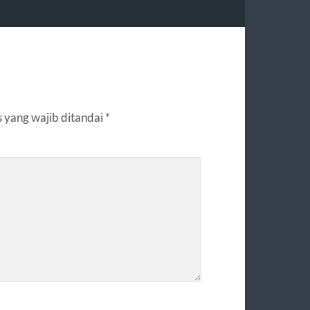
 yang wajib ditandai
*