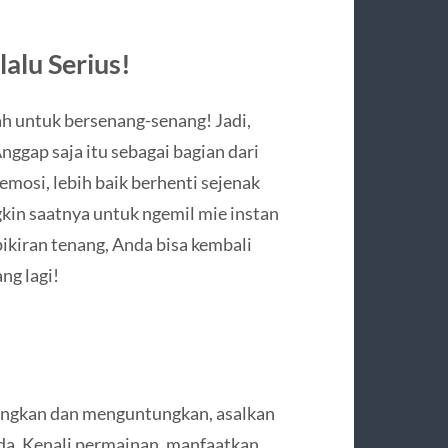
alu Serius!
ah untuk bersenang-senang! Jadi,
 Anggap saja itu sebagai bagian dari
emosi, lebih baik berhenti sejenak
in saatnya untuk ngemil mie instan
pikiran tenang, Anda bisa kembali
ng lagi!
nangkan dan menguntungkan, asalkan
ada. Kenali permainan, manfaatkan