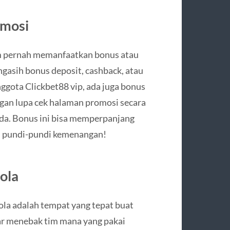
omosi
um pernah memanfaatkan bonus atau
ngasih bonus deposit, cashback, atau
ggota Clickbet88 vip, ada juga bonus
angan lupa cek halaman promosi secara
da. Bonus ini bisa memperpanjang
h pundi-pundi kemenangan!
ola
ola adalah tempat yang tepat buat
dar menebak tim mana yang pakai