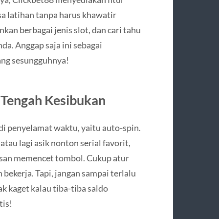
a latihan tanpa harus khawatir
kan berbagai jenis slot, dan cari tahu
da. Anggap saja ini sebagai
ang sesungguhnya!
i Tengah Kesibukan
adi penyelamat waktu, yaitu auto-spin.
tau lagi asik nonton serial favorit,
rusan memencet tombol. Cukup atur
 bekerja. Tapi, jangan sampai terlalu
k kaget kalau tiba-tiba saldo
tis!