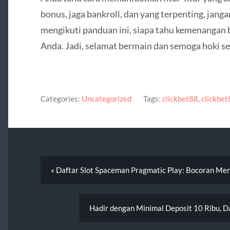
bonus, jaga bankroll, dan yang terpenting, jan
mengikuti panduan ini, siapa tahu kemenangan 
Anda. Jadi, selamat bermain dan semoga hoki se
Categories:
Uncategorized
Tags:
clickbet88
,
clickbet
« Daftar Slot Spaceman Pragmatic Play: Bocoran Me
Hadir dengan Minimal Deposit 10 Ribu, 