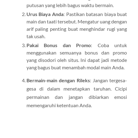
putusan yang lebih bagus waktu bermain.
Urus Biaya Anda
: Pastikan batasan biaya buat
main dan taati tersebut. Mengatur uang dengan
arif paling penting buat menghindar rugi yang
tak usah.
Pakai Bonus dan Promo
: Coba untuk
menggunakan semuanya bonus dan promo
yang disodori oleh situs. Ini dapat jadi metode
yang bagus buat menambah modal main Anda.
Bermain-main dengan Rileks
: Jangan tergesa-
gesa di dalam menetapkan taruhan. Cicipi
permainan dan jangan dibiarkan emosi
memengaruhi ketentuan Anda.