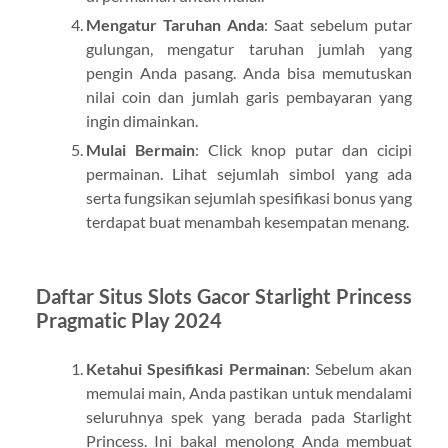
Mengatur Taruhan Anda
: Saat sebelum putar
gulungan, mengatur taruhan jumlah yang
pengin Anda pasang. Anda bisa memutuskan
nilai coin dan jumlah garis pembayaran yang
ingin dimainkan.
Mulai Bermain
: Click knop putar dan cicipi
permainan. Lihat sejumlah simbol yang ada
serta fungsikan sejumlah spesifikasi bonus yang
terdapat buat menambah kesempatan menang.
Daftar Situs Slots Gacor Starlight Princess
Pragmatic Play 2024
Ketahui Spesifikasi Permainan
: Sebelum akan
memulai main, Anda pastikan untuk mendalami
seluruhnya spek yang berada pada Starlight
Princess. Ini bakal menolong Anda membuat