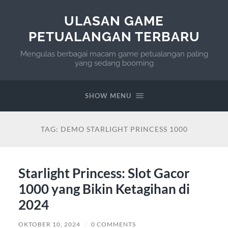
ULASAN GAME
PETUALANGAN TERBARU
Mengulas berbagai macam game petualangan paling
yang sedang booming
SHOW MENU
TAG:
DEMO STARLIGHT PRINCESS 1000
Starlight Princess: Slot Gacor
1000 yang Bikin Ketagihan di
2024
OKTOBER 10, 2024
/
0 COMMENTS