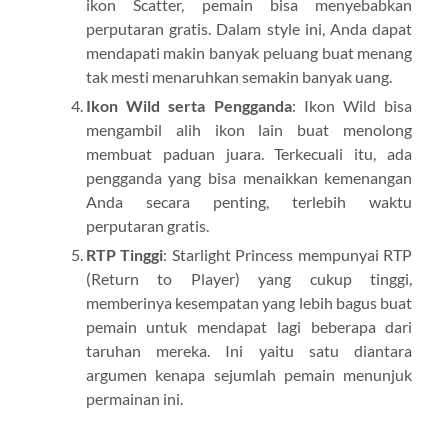
ikon Scatter, pemain bisa menyebabkan
perputaran gratis. Dalam style ini, Anda dapat
mendapati makin banyak peluang buat menang
tak mesti menaruhkan semakin banyak uang.
Ikon Wild serta Pengganda
: Ikon Wild bisa
mengambil alih ikon lain buat menolong
membuat paduan juara. Terkecuali itu, ada
pengganda yang bisa menaikkan kemenangan
Anda secara penting, terlebih waktu
perputaran gratis.
RTP Tinggi
: Starlight Princess mempunyai RTP
(Return to Player) yang cukup tinggi,
memberinya kesempatan yang lebih bagus buat
pemain untuk mendapat lagi beberapa dari
taruhan mereka. Ini yaitu satu diantara
argumen kenapa sejumlah pemain menunjuk
permainan ini.