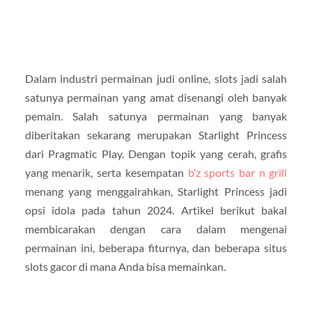
Dalam industri permainan judi online, slots jadi salah
satunya permainan yang amat disenangi oleh banyak
pemain. Salah satunya permainan yang banyak
diberitakan sekarang merupakan Starlight Princess
dari Pragmatic Play. Dengan topik yang cerah, grafis
yang menarik, serta kesempatan
b’z sports bar n grill
menang yang menggairahkan, Starlight Princess jadi
opsi idola pada tahun 2024. Artikel berikut bakal
membicarakan dengan cara dalam mengenai
permainan ini, beberapa fiturnya, dan beberapa situs
slots gacor di mana Anda bisa memainkan.