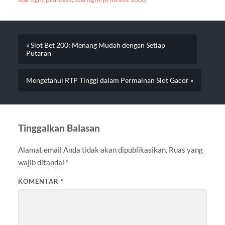
« Slot Bet 200: Menang Mudah dengan Setiap
Putaran
Mengetahui RTP Tinggi dalam Permainan Slot Gacor »
Tinggalkan Balasan
Alamat email Anda tidak akan dipublikasikan.
Ruas yang
wajib ditandai
*
KOMENTAR
*