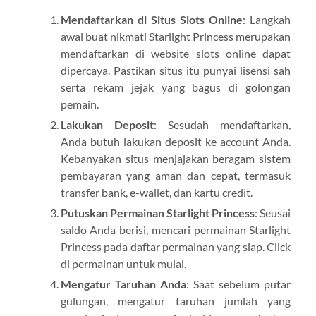
Mendaftarkan di Situs Slots Online
: Langkah
awal buat nikmati Starlight Princess merupakan
mendaftarkan di website slots online dapat
dipercaya. Pastikan situs itu punyai lisensi sah
serta rekam jejak yang bagus di golongan
pemain.
Lakukan Deposit
: Sesudah mendaftarkan,
Anda butuh lakukan deposit ke account Anda.
Kebanyakan situs menjajakan beragam sistem
pembayaran yang aman dan cepat, termasuk
transfer bank, e-wallet, dan kartu credit.
Putuskan Permainan Starlight Princess
: Seusai
saldo Anda berisi, mencari permainan Starlight
Princess pada daftar permainan yang siap. Click
di permainan untuk mulai.
Mengatur Taruhan Anda
: Saat sebelum putar
gulungan, mengatur taruhan jumlah yang