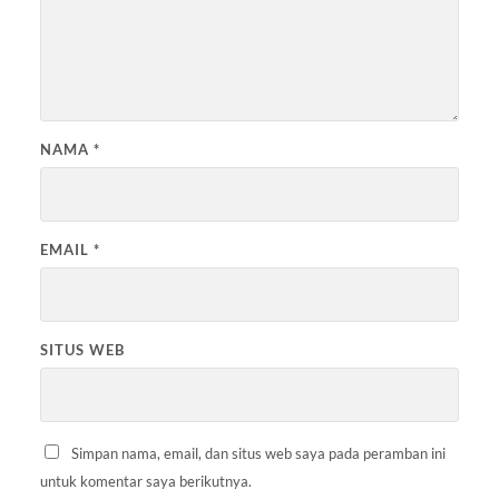
NAMA
*
EMAIL
*
SITUS WEB
Simpan nama, email, dan situs web saya pada peramban ini
untuk komentar saya berikutnya.