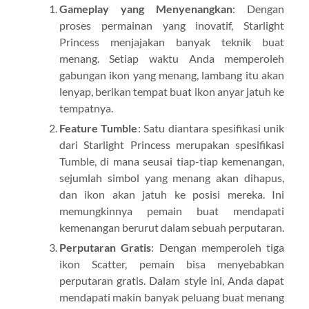
Gameplay yang Menyenangkan
: Dengan
proses permainan yang inovatif, Starlight
Princess menjajakan banyak teknik buat
menang. Setiap waktu Anda memperoleh
gabungan ikon yang menang, lambang itu akan
lenyap, berikan tempat buat ikon anyar jatuh ke
tempatnya.
Feature Tumble
: Satu diantara spesifikasi unik
dari Starlight Princess merupakan spesifikasi
Tumble, di mana seusai tiap-tiap kemenangan,
sejumlah simbol yang menang akan dihapus,
dan ikon akan jatuh ke posisi mereka. Ini
memungkinnya pemain buat mendapati
kemenangan berurut dalam sebuah perputaran.
Perputaran Gratis
: Dengan memperoleh tiga
ikon Scatter, pemain bisa menyebabkan
perputaran gratis. Dalam style ini, Anda dapat
mendapati makin banyak peluang buat menang