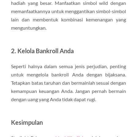
hadiah yang besar. Manfaatkan simbol wild dengan
memanfaatkannya untuk menggantikan simbol-simbol
lain dan membentuk kombinasi kemenangan yang
menguntungkan.
2. Kelola Bankroll Anda
Seperti halnya dalam semua jenis perjudian, penting
untuk mengelola bankroll Anda dengan bijaksana.
Tetapkan batas taruhan dan bermainlah sesuai dengan
kemampuan keuangan Anda. Jangan pernah bermain
dengan uang yang Anda tidak dapat rugi.
Kesimpulan