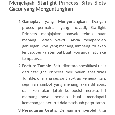
Menjelajahi Starlight Princess: Situs Slots
Gacor yang Menguntungkan
Gameplay yang Menyenangkan
: Dengan
proses permainan yang inovatif, Starlight
Princess menjajakan banyak teknik buat
menang. Setiap waktu Anda memperoleh
gabungan ikon yang menang, lambang itu akan
lenyap, berikan tempat buat ikon anyar jatuh ke
tempatnya.
Feature Tumble
: Satu diantara spesifikasi unik
dari Starlight Princess merupakan spesifikasi
Tumble, di mana seusai tiap-tiap kemenangan,
sejumlah simbol yang menang akan dihapus,
dan ikon akan jatuh ke posisi mereka. Ini
memungkinnya pemain buat mendapati
kemenangan berurut dalam sebuah perputaran.
Perputaran Gratis
: Dengan memperoleh tiga