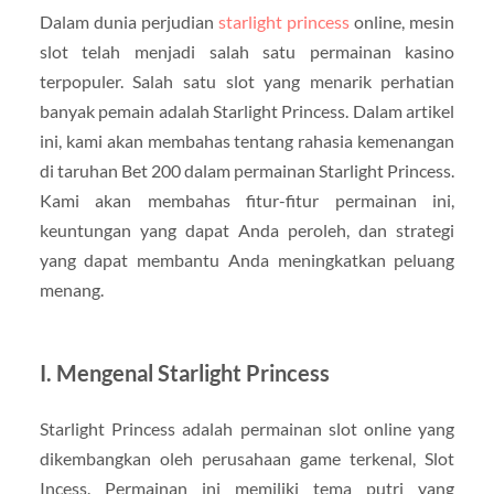
Dalam dunia perjudian
starlight princess
online, mesin
slot telah menjadi salah satu permainan kasino
terpopuler. Salah satu slot yang menarik perhatian
banyak pemain adalah Starlight Princess. Dalam artikel
ini, kami akan membahas tentang rahasia kemenangan
di taruhan Bet 200 dalam permainan Starlight Princess.
Kami akan membahas fitur-fitur permainan ini,
keuntungan yang dapat Anda peroleh, dan strategi
yang dapat membantu Anda meningkatkan peluang
menang.
I. Mengenal Starlight Princess
Starlight Princess adalah permainan slot online yang
dikembangkan oleh perusahaan game terkenal, Slot
Incess. Permainan ini memiliki tema putri yang