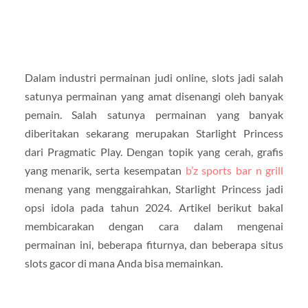
Dalam industri permainan judi online, slots jadi salah
satunya permainan yang amat disenangi oleh banyak
pemain. Salah satunya permainan yang banyak
diberitakan sekarang merupakan Starlight Princess
dari Pragmatic Play. Dengan topik yang cerah, grafis
yang menarik, serta kesempatan
b’z sports bar n grill
menang yang menggairahkan, Starlight Princess jadi
opsi idola pada tahun 2024. Artikel berikut bakal
membicarakan dengan cara dalam mengenai
permainan ini, beberapa fiturnya, dan beberapa situs
slots gacor di mana Anda bisa memainkan.