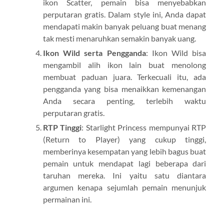
ikon Scatter, pemain bisa menyebabkan
perputaran gratis. Dalam style ini, Anda dapat
mendapati makin banyak peluang buat menang
tak mesti menaruhkan semakin banyak uang.
Ikon Wild serta Pengganda
: Ikon Wild bisa
mengambil alih ikon lain buat menolong
membuat paduan juara. Terkecuali itu, ada
pengganda yang bisa menaikkan kemenangan
Anda secara penting, terlebih waktu
perputaran gratis.
RTP Tinggi
: Starlight Princess mempunyai RTP
(Return to Player) yang cukup tinggi,
memberinya kesempatan yang lebih bagus buat
pemain untuk mendapat lagi beberapa dari
taruhan mereka. Ini yaitu satu diantara
argumen kenapa sejumlah pemain menunjuk
permainan ini.