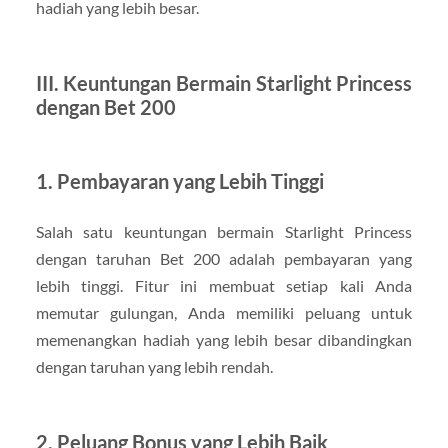
hadiah yang lebih besar.
III. Keuntungan Bermain Starlight Princess
dengan Bet 200
1. Pembayaran yang Lebih Tinggi
Salah satu keuntungan bermain Starlight Princess
dengan taruhan Bet 200 adalah pembayaran yang
lebih tinggi. Fitur ini membuat setiap kali Anda
memutar gulungan, Anda memiliki peluang untuk
memenangkan hadiah yang lebih besar dibandingkan
dengan taruhan yang lebih rendah.
2. Peluang Bonus yang Lebih Baik