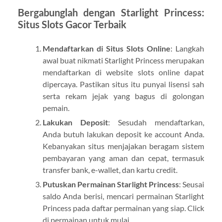
Bergabunglah dengan Starlight Princess:
Situs Slots Gacor Terbaik
Mendaftarkan di Situs Slots Online
: Langkah
awal buat nikmati Starlight Princess merupakan
mendaftarkan di website slots online dapat
dipercaya. Pastikan situs itu punyai lisensi sah
serta rekam jejak yang bagus di golongan
pemain.
Lakukan Deposit
: Sesudah mendaftarkan,
Anda butuh lakukan deposit ke account Anda.
Kebanyakan situs menjajakan beragam sistem
pembayaran yang aman dan cepat, termasuk
transfer bank, e-wallet, dan kartu credit.
Putuskan Permainan Starlight Princess
: Seusai
saldo Anda berisi, mencari permainan Starlight
Princess pada daftar permainan yang siap. Click
di permainan untuk mulai.