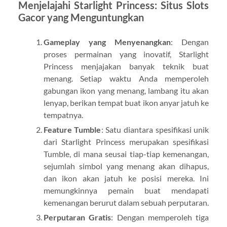
Menjelajahi Starlight Princess: Situs Slots
Gacor yang Menguntungkan
Gameplay yang Menyenangkan
: Dengan
proses permainan yang inovatif, Starlight
Princess menjajakan banyak teknik buat
menang. Setiap waktu Anda memperoleh
gabungan ikon yang menang, lambang itu akan
lenyap, berikan tempat buat ikon anyar jatuh ke
tempatnya.
Feature Tumble
: Satu diantara spesifikasi unik
dari Starlight Princess merupakan spesifikasi
Tumble, di mana seusai tiap-tiap kemenangan,
sejumlah simbol yang menang akan dihapus,
dan ikon akan jatuh ke posisi mereka. Ini
memungkinnya pemain buat mendapati
kemenangan berurut dalam sebuah perputaran.
Perputaran Gratis
: Dengan memperoleh tiga