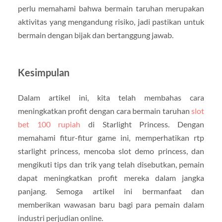
perlu memahami bahwa bermain taruhan merupakan
aktivitas yang mengandung risiko, jadi pastikan untuk
bermain dengan bijak dan bertanggung jawab.
Kesimpulan
Dalam artikel ini, kita telah membahas cara
meningkatkan profit dengan cara bermain taruhan
slot
bet 100 rupiah
di Starlight Princess. Dengan
memahami fitur-fitur game ini, memperhatikan rtp
starlight princess, mencoba slot demo princess, dan
mengikuti tips dan trik yang telah disebutkan, pemain
dapat meningkatkan profit mereka dalam jangka
panjang. Semoga artikel ini bermanfaat dan
memberikan wawasan baru bagi para pemain dalam
industri perjudian online.