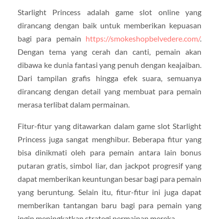
Starlight Princess adalah game slot online yang
dirancang dengan baik untuk memberikan kepuasan
bagi para pemain
https://smokeshopbelvedere.com/
.
Dengan tema yang cerah dan canti, pemain akan
dibawa ke dunia fantasi yang penuh dengan keajaiban.
Dari tampilan grafis hingga efek suara, semuanya
dirancang dengan detail yang membuat para pemain
merasa terlibat dalam permainan.
Fitur-fitur yang ditawarkan dalam game slot Starlight
Princess juga sangat menghibur. Beberapa fitur yang
bisa dinikmati oleh para pemain antara lain bonus
putaran gratis, simbol liar, dan jackpot progresif yang
dapat memberikan keuntungan besar bagi para pemain
yang beruntung. Selain itu, fitur-fitur ini juga dapat
memberikan tantangan baru bagi para pemain yang
ingin meningkatkan strategi permainan mereka.