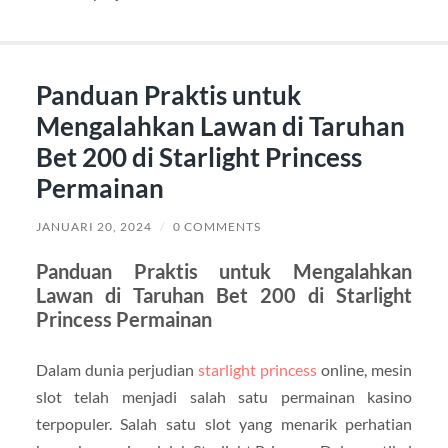
Panduan Praktis untuk
Mengalahkan Lawan di Taruhan
Bet 200 di Starlight Princess
Permainan
JANUARI 20, 2024
/
0 COMMENTS
Panduan Praktis untuk Mengalahkan
Lawan di Taruhan Bet 200 di Starlight
Princess Permainan
Dalam dunia perjudian
starlight princess
online, mesin
slot telah menjadi salah satu permainan kasino
terpopuler. Salah satu slot yang menarik perhatian