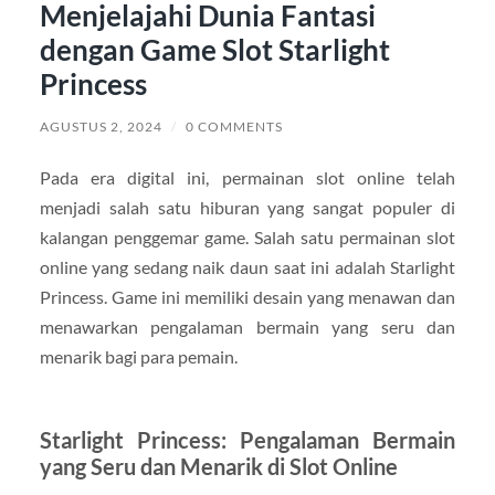
Menjelajahi Dunia Fantasi
dengan Game Slot Starlight
Princess
AGUSTUS 2, 2024
/
0 COMMENTS
Pada era digital ini, permainan slot online telah
menjadi salah satu hiburan yang sangat populer di
kalangan penggemar game. Salah satu permainan slot
online yang sedang naik daun saat ini adalah Starlight
Princess. Game ini memiliki desain yang menawan dan
menawarkan pengalaman bermain yang seru dan
menarik bagi para pemain.
Starlight Princess: Pengalaman Bermain
yang Seru dan Menarik di Slot Online