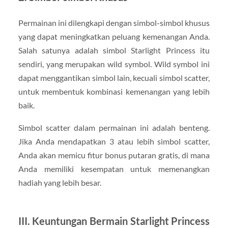
Permainan ini dilengkapi dengan simbol-simbol khusus
yang dapat meningkatkan peluang kemenangan Anda.
Salah satunya adalah simbol Starlight Princess itu
sendiri, yang merupakan wild symbol. Wild symbol ini
dapat menggantikan simbol lain, kecuali simbol scatter,
untuk membentuk kombinasi kemenangan yang lebih
baik.
Simbol scatter dalam permainan ini adalah benteng.
Jika Anda mendapatkan 3 atau lebih simbol scatter,
Anda akan memicu fitur bonus putaran gratis, di mana
Anda memiliki kesempatan untuk memenangkan
hadiah yang lebih besar.
III. Keuntungan Bermain Starlight Princess