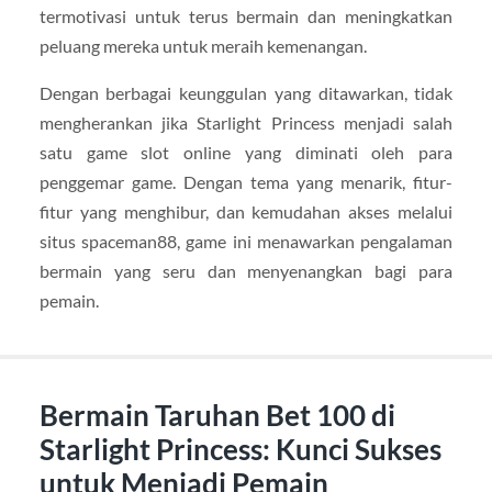
termotivasi untuk terus bermain dan meningkatkan
peluang mereka untuk meraih kemenangan.
Dengan berbagai keunggulan yang ditawarkan, tidak
mengherankan jika Starlight Princess menjadi salah
satu game slot online yang diminati oleh para
penggemar game. Dengan tema yang menarik, fitur-
fitur yang menghibur, dan kemudahan akses melalui
situs spaceman88, game ini menawarkan pengalaman
bermain yang seru dan menyenangkan bagi para
pemain.
Bermain Taruhan Bet 100 di
Starlight Princess: Kunci Sukses
untuk Menjadi Pemain