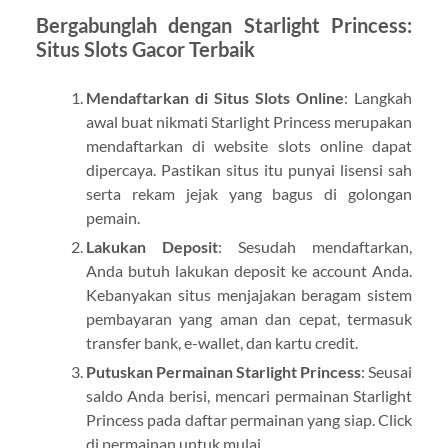
Bergabunglah dengan Starlight Princess:
Situs Slots Gacor Terbaik
Mendaftarkan di Situs Slots Online
: Langkah
awal buat nikmati Starlight Princess merupakan
mendaftarkan di website slots online dapat
dipercaya. Pastikan situs itu punyai lisensi sah
serta rekam jejak yang bagus di golongan
pemain.
Lakukan Deposit
: Sesudah mendaftarkan,
Anda butuh lakukan deposit ke account Anda.
Kebanyakan situs menjajakan beragam sistem
pembayaran yang aman dan cepat, termasuk
transfer bank, e-wallet, dan kartu credit.
Putuskan Permainan Starlight Princess
: Seusai
saldo Anda berisi, mencari permainan Starlight
Princess pada daftar permainan yang siap. Click
di permainan untuk mulai.