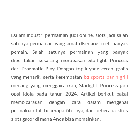
Dalam industri permainan judi online, slots jadi salah
satunya permainan yang amat disenangi oleh banyak
pemain. Salah satunya permainan yang banyak
diberitakan sekarang merupakan Starlight Princess
dari Pragmatic Play. Dengan topik yang cerah, grafis
yang menarik, serta kesempatan
b’z sports bar n grill
menang yang menggairahkan, Starlight Princess jadi
opsi idola pada tahun 2024. Artikel berikut bakal
membicarakan dengan cara dalam mengenai
permainan ini, beberapa fiturnya, dan beberapa situs
slots gacor di mana Anda bisa memainkan.