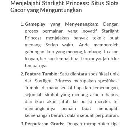
Menjelajahi Starlight Princess: Situs Slots
Gacor yang Menguntungkan
Gameplay yang Menyenangkan
: Dengan
proses permainan yang inovatif, Starlight
Princess menjajakan banyak teknik buat
menang. Setiap waktu Anda memperoleh
gabungan ikon yang menang, lambang itu akan
lenyap, berikan tempat buat ikon anyar jatuh ke
tempatnya.
Feature Tumble
: Satu diantara spesifikasi unik
dari Starlight Princess merupakan spesifikasi
Tumble, di mana seusai tiap-tiap kemenangan,
sejumlah simbol yang menang akan dihapus,
dan ikon akan jatuh ke posisi mereka. Ini
memungkinnya pemain buat mendapati
kemenangan berurut dalam sebuah perputaran.
Perputaran Gratis
: Dengan memperoleh tiga