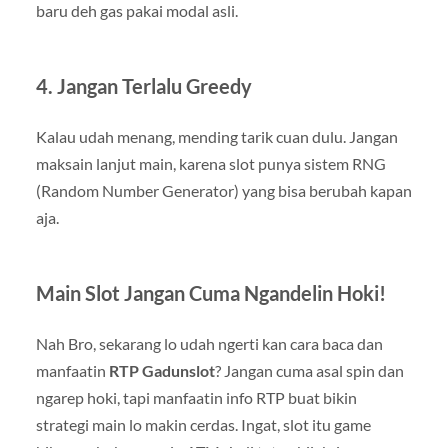
baru deh gas pakai modal asli.
4. Jangan Terlalu Greedy
Kalau udah menang, mending tarik cuan dulu. Jangan
maksain lanjut main, karena slot punya sistem RNG
(Random Number Generator) yang bisa berubah kapan
aja.
Main Slot Jangan Cuma Ngandelin Hoki!
Nah Bro, sekarang lo udah ngerti kan cara baca dan
manfaatin
RTP Gadunslot
? Jangan cuma asal spin dan
ngarep hoki, tapi manfaatin info RTP buat bikin
strategi main lo makin cerdas. Ingat, slot itu game