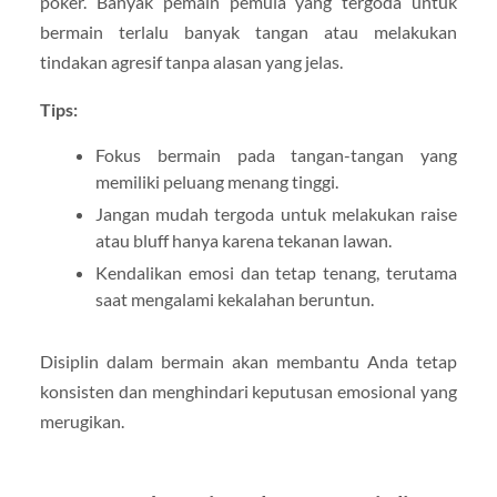
poker. Banyak pemain pemula yang tergoda untuk
bermain terlalu banyak tangan atau melakukan
tindakan agresif tanpa alasan yang jelas.
Tips:
Fokus bermain pada tangan-tangan yang
memiliki peluang menang tinggi.
Jangan mudah tergoda untuk melakukan raise
atau bluff hanya karena tekanan lawan.
Kendalikan emosi dan tetap tenang, terutama
saat mengalami kekalahan beruntun.
Disiplin dalam bermain akan membantu Anda tetap
konsisten dan menghindari keputusan emosional yang
merugikan.