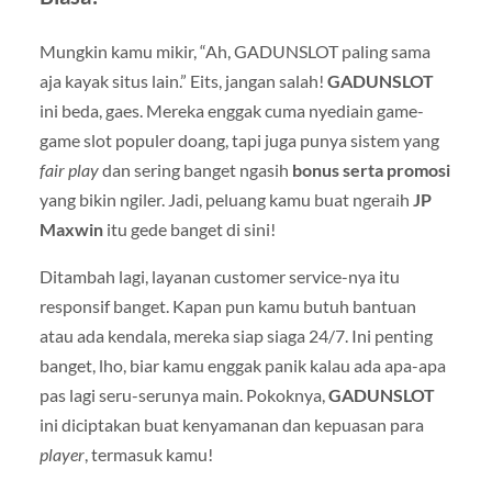
Mungkin kamu mikir, “Ah, GADUNSLOT paling sama
aja kayak situs lain.” Eits, jangan salah!
GADUNSLOT
ini beda, gaes. Mereka enggak cuma nyediain game-
game slot populer doang, tapi juga punya sistem yang
fair play
dan sering banget ngasih
bonus serta promosi
yang bikin ngiler. Jadi, peluang kamu buat ngeraih
JP
Maxwin
itu gede banget di sini!
Ditambah lagi, layanan customer service-nya itu
responsif banget. Kapan pun kamu butuh bantuan
atau ada kendala, mereka siap siaga 24/7. Ini penting
banget, lho, biar kamu enggak panik kalau ada apa-apa
pas lagi seru-serunya main. Pokoknya,
GADUNSLOT
ini diciptakan buat kenyamanan dan kepuasan para
player
, termasuk kamu!