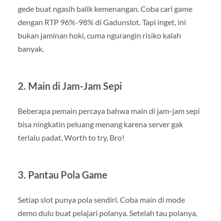
gede buat ngasih balik kemenangan. Coba cari game
dengan RTP 96%-98% di Gadunslot. Tapi inget, ini
bukan jaminan hoki, cuma ngurangin risiko kalah
banyak.
2. Main di Jam-Jam Sepi
Beberapa pemain percaya bahwa main di jam-jam sepi
bisa ningkatin peluang menang karena server gak
terlalu padat. Worth to try, Bro!
3. Pantau Pola Game
Setiap slot punya pola sendiri. Coba main di mode
demo dulu buat pelajari polanya. Setelah tau polanya,