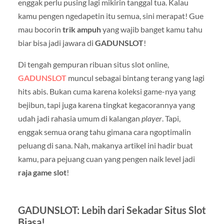
enggak perlu pusing lagi mikirin tanggal tua. Kalau
kamu pengen ngedapetin itu semua, sini merapat! Gue
mau bocorin
trik ampuh
yang wajib banget kamu tahu
biar bisa jadi jawara di
GADUNSLOT
!
Di tengah gempuran ribuan situs slot online,
GADUNSLOT
muncul sebagai bintang terang yang lagi
hits abis. Bukan cuma karena koleksi game-nya yang
bejibun, tapi juga karena tingkat kegacorannya yang
udah jadi rahasia umum di kalangan
player
. Tapi,
enggak semua orang tahu gimana cara ngoptimalin
peluang di sana. Nah, makanya artikel ini hadir buat
kamu, para pejuang cuan yang pengen naik level jadi
raja game slot
!
GADUNSLOT: Lebih dari Sekadar Situs Slot
Biasa!