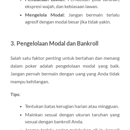
ekspresi wajah, dan kebiasaan lawan.
Mengelola Modal:
Jangan bermain terlalu
agresif dengan modal besar jika tidak yakin.
3. Pengelolaan Modal dan Bankroll
Salah satu faktor penting untuk bertahan dan menang
dalam poker adalah pengelolaan modal yang baik.
Jangan pernah bermain dengan uang yang Anda tidak
mampu kehilangan.
Tips:
Tentukan batas kerugian harian atau mingguan.
Mainkan sesuai dengan ukuran taruhan yang
sesuai dengan bankroll Anda.
Jangan terlalu sering melakukan all-in, kecuali