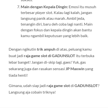
Main dengan Kepala Dingin:
Emosi itu musuh
terbesar
player
slot. Kalau lagi kalah, jangan
langsung panik atau marah. Ambil jeda,
tenangin diri, baru deh coba lagi nanti. Main
dengan fokus dan kepala dingin akan bantu
kamu ngambil keputusan yang lebih baik.
Dengan ngikutin
trik ampuh
di atas, peluang kamu
buat jadi
raja game slot di GADUNSLOT
itu terbuka
lebar banget! Jangan di-skip lagi, gaes! Yuk, gas
sekarang juga dan rasakan sensasi
JP Maxwin
yang
tiada henti!
Gimana, udah siap jadi
raja game slot
di
GADUNSLOT
?
Langsung aja cobain triknya!