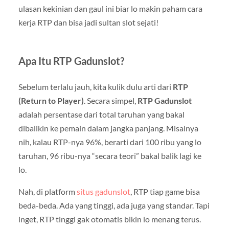
ulasan kekinian dan gaul ini biar lo makin paham cara
kerja RTP dan bisa jadi sultan slot sejati!
Apa Itu RTP Gadunslot?
Sebelum terlalu jauh, kita kulik dulu arti dari
RTP
(Return to Player)
. Secara simpel,
RTP Gadunslot
adalah persentase dari total taruhan yang bakal
dibalikin ke pemain dalam jangka panjang. Misalnya
nih, kalau RTP-nya 96%, berarti dari 100 ribu yang lo
taruhan, 96 ribu-nya “secara teori” bakal balik lagi ke
lo.
Nah, di platform
situs gadunslot
, RTP tiap game bisa
beda-beda. Ada yang tinggi, ada juga yang standar. Tapi
inget, RTP tinggi gak otomatis bikin lo menang terus.