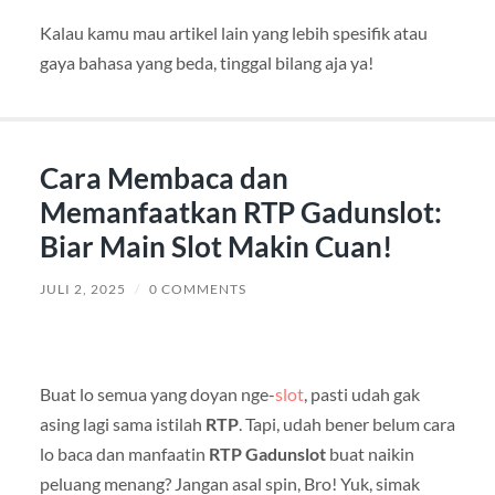
Kalau kamu mau artikel lain yang lebih spesifik atau
gaya bahasa yang beda, tinggal bilang aja ya!
Cara Membaca dan
Memanfaatkan RTP Gadunslot:
Biar Main Slot Makin Cuan!
JULI 2, 2025
/
0 COMMENTS
Buat lo semua yang doyan nge-
slot
, pasti udah gak
asing lagi sama istilah
RTP
. Tapi, udah bener belum cara
lo baca dan manfaatin
RTP Gadunslot
buat naikin
peluang menang? Jangan asal spin, Bro! Yuk, simak