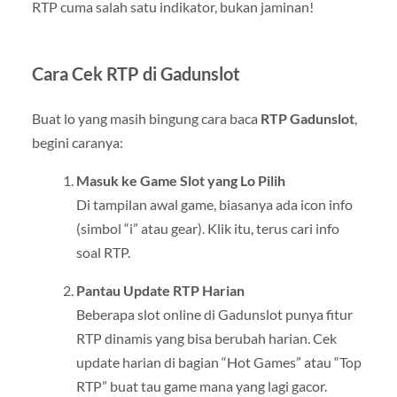
RTP cuma salah satu indikator, bukan jaminan!
Cara Cek RTP di Gadunslot
Buat lo yang masih bingung cara baca
RTP Gadunslot
,
begini caranya:
Masuk ke Game Slot yang Lo Pilih
Di tampilan awal game, biasanya ada icon info
(simbol “i” atau gear). Klik itu, terus cari info
soal RTP.
Pantau Update RTP Harian
Beberapa slot online di Gadunslot punya fitur
RTP dinamis yang bisa berubah harian. Cek
update harian di bagian “Hot Games” atau “Top
RTP” buat tau game mana yang lagi gacor.