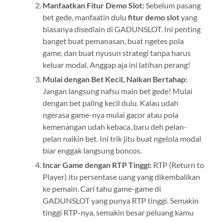
Manfaatkan Fitur Demo Slot:
Sebelum pasang
bet gede, manfaatin dulu
fitur demo slot
yang
biasanya disediain di GADUNSLOT. Ini penting
banget buat pemanasan, buat ngetes pola
game, dan buat nyusun strategi tanpa harus
keluar modal. Anggap aja ini latihan perang!
Mulai dengan Bet Kecil, Naikan Bertahap:
Jangan langsung nafsu main bet gede! Mulai
dengan bet paling kecil dulu. Kalau udah
ngerasa game-nya mulai gacor atau pola
kemenangan udah kebaca, baru deh pelan-
pelan naikin bet. Ini trik jitu buat ngelola modal
biar enggak langsung boncos.
Incar Game dengan RTP Tinggi:
RTP (Return to
Player) itu persentase uang yang dikembalikan
ke pemain. Cari tahu game-game di
GADUNSLOT yang punya RTP tinggi. Semakin
tinggi RTP-nya, semakin besar peluang kamu