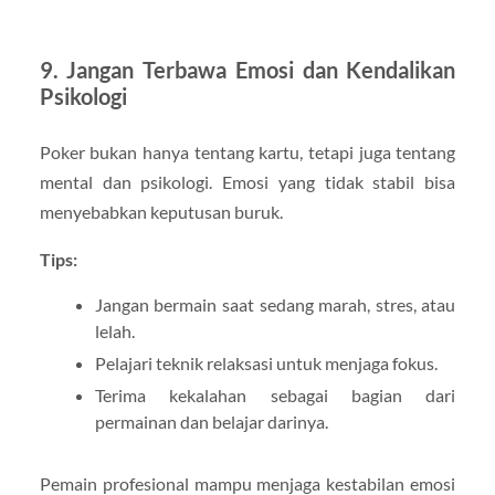
9. Jangan Terbawa Emosi dan Kendalikan
Psikologi
Poker bukan hanya tentang kartu, tetapi juga tentang
mental dan psikologi. Emosi yang tidak stabil bisa
menyebabkan keputusan buruk.
Tips:
Jangan bermain saat sedang marah, stres, atau
lelah.
Pelajari teknik relaksasi untuk menjaga fokus.
Terima kekalahan sebagai bagian dari
permainan dan belajar darinya.
Pemain profesional mampu menjaga kestabilan emosi