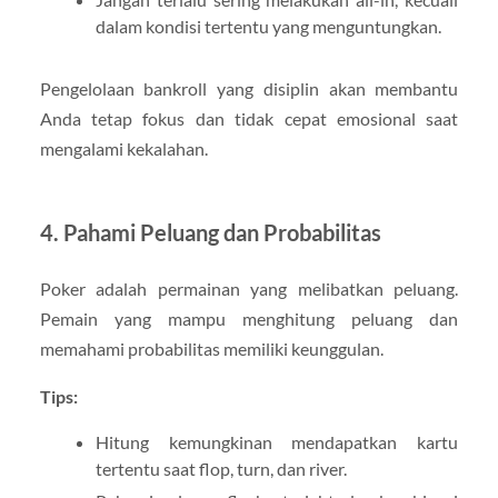
dalam kondisi tertentu yang menguntungkan.
Pengelolaan bankroll yang disiplin akan membantu
Anda tetap fokus dan tidak cepat emosional saat
mengalami kekalahan.
4. Pahami Peluang dan Probabilitas
Poker adalah permainan yang melibatkan peluang.
Pemain yang mampu menghitung peluang dan
memahami probabilitas memiliki keunggulan.
Tips:
Hitung kemungkinan mendapatkan kartu
tertentu saat flop, turn, dan river.