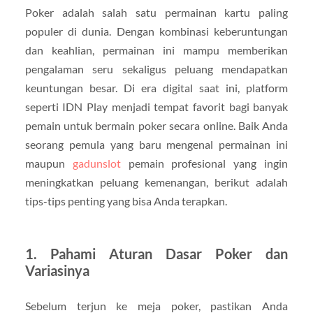
Poker adalah salah satu permainan kartu paling
populer di dunia. Dengan kombinasi keberuntungan
dan keahlian, permainan ini mampu memberikan
pengalaman seru sekaligus peluang mendapatkan
keuntungan besar. Di era digital saat ini, platform
seperti IDN Play menjadi tempat favorit bagi banyak
pemain untuk bermain poker secara online. Baik Anda
seorang pemula yang baru mengenal permainan ini
maupun
gadunslot
pemain profesional yang ingin
meningkatkan peluang kemenangan, berikut adalah
tips-tips penting yang bisa Anda terapkan.
1. Pahami Aturan Dasar Poker dan
Variasinya
Sebelum terjun ke meja poker, pastikan Anda