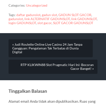
Categories:
Uncategorized
Tags:
daftar gadunslot
,
gadun slot
,
GADUN SLOT GACOR
,
gadunslot
,
link ALTERNATIF GADUNSLOT
,
link GADUNSLOT
,
login GADUNSLOT
,
slot gacor
,
SLOT GACOR GADUNSLOT
« Judi Roulette Online Live Casino 24 Jam Tanpa
Gangguan: Pengalaman Tak Terbatas di Dunia
Digital
RTP KLIKWIN88 Slot Pragmatic Hari Ini: Bocoran
Gacor Banget! »
Tinggalkan Balasan
Alamat email Anda tidak akan dipublikasikan.
Ruas yang