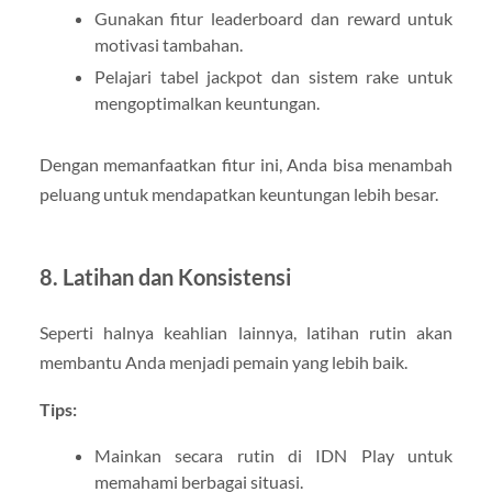
Gunakan fitur leaderboard dan reward untuk
motivasi tambahan.
Pelajari tabel jackpot dan sistem rake untuk
mengoptimalkan keuntungan.
Dengan memanfaatkan fitur ini, Anda bisa menambah
peluang untuk mendapatkan keuntungan lebih besar.
8. Latihan dan Konsistensi
Seperti halnya keahlian lainnya, latihan rutin akan
membantu Anda menjadi pemain yang lebih baik.
Tips:
Mainkan secara rutin di IDN Play untuk
memahami berbagai situasi.