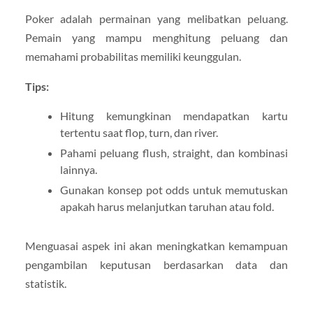
Poker adalah permainan yang melibatkan peluang.
Pemain yang mampu menghitung peluang dan
memahami probabilitas memiliki keunggulan.
Tips:
Hitung kemungkinan mendapatkan kartu
tertentu saat flop, turn, dan river.
Pahami peluang flush, straight, dan kombinasi
lainnya.
Gunakan konsep pot odds untuk memutuskan
apakah harus melanjutkan taruhan atau fold.
Menguasai aspek ini akan meningkatkan kemampuan
pengambilan keputusan berdasarkan data dan
statistik.