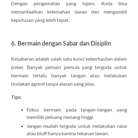
Dengan pengamatan yang tajam, Anda bisa
memanfaatkan kelemahan lawan dan mengambil
keputusan yang lebih tepat.
6. Bermain dengan Sabar dan Disiplin
Kesabaran adalah salah satu kunci keberhasilan dalam
poker. Banyak pemain pemula yang tergoda untuk
bermain terlalu banyak tangan atau melakukan
tindakan agresif tanpa alasan yang jelas.
Tips:
Fokus bermain pada tangan-tangan yang
memiliki peluang menang tinggi.
Jangan mudah tergoda untuk melakukan raise
atau bluff hanya karena tekanan lawan.