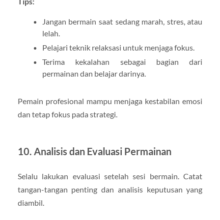
Tips:
Jangan bermain saat sedang marah, stres, atau
lelah.
Pelajari teknik relaksasi untuk menjaga fokus.
Terima kekalahan sebagai bagian dari
permainan dan belajar darinya.
Pemain profesional mampu menjaga kestabilan emosi
dan tetap fokus pada strategi.
10. Analisis dan Evaluasi Permainan
Selalu lakukan evaluasi setelah sesi bermain. Catat
tangan-tangan penting dan analisis keputusan yang
diambil.