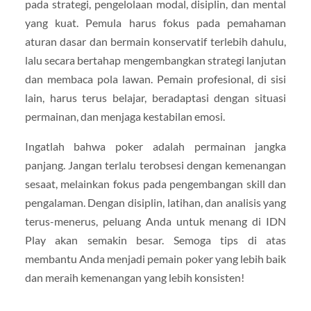
pada strategi, pengelolaan modal, disiplin, dan mental
yang kuat. Pemula harus fokus pada pemahaman
aturan dasar dan bermain konservatif terlebih dahulu,
lalu secara bertahap mengembangkan strategi lanjutan
dan membaca pola lawan. Pemain profesional, di sisi
lain, harus terus belajar, beradaptasi dengan situasi
permainan, dan menjaga kestabilan emosi.
Ingatlah bahwa poker adalah permainan jangka
panjang. Jangan terlalu terobsesi dengan kemenangan
sesaat, melainkan fokus pada pengembangan skill dan
pengalaman. Dengan disiplin, latihan, dan analisis yang
terus-menerus, peluang Anda untuk menang di IDN
Play akan semakin besar. Semoga tips di atas
membantu Anda menjadi pemain poker yang lebih baik
dan meraih kemenangan yang lebih konsisten!