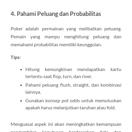
4. Pahami Peluang dan Probabilitas
Poker adalah permainan yang melibatkan peluang.
Pemain yang mampu menghitung peluang dan
memahami probabilitas memiliki keunggulan.
Tips:
Hitung kemungkinan mendapatkan kartu
tertentu saat flop, turn, dan river.
Pahami peluang flush, straight, dan kombinasi
lainnya.
Gunakan konsep pot odds untuk memutuskan
apakah harus melanjutkan taruhan atau fold.
Menguasai aspek ini akan meningkatkan kemampuan
pengambilan keputusan berdasarkan data dan