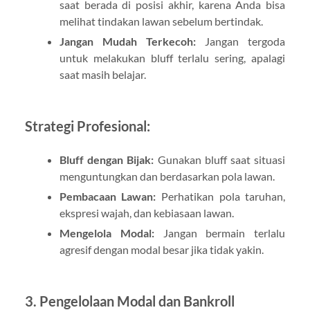
saat berada di posisi akhir, karena Anda bisa
melihat tindakan lawan sebelum bertindak.
Jangan Mudah Terkecoh:
Jangan tergoda
untuk melakukan bluff terlalu sering, apalagi
saat masih belajar.
Strategi Profesional:
Bluff dengan Bijak:
Gunakan bluff saat situasi
menguntungkan dan berdasarkan pola lawan.
Pembacaan Lawan:
Perhatikan pola taruhan,
ekspresi wajah, dan kebiasaan lawan.
Mengelola Modal:
Jangan bermain terlalu
agresif dengan modal besar jika tidak yakin.
3. Pengelolaan Modal dan Bankroll