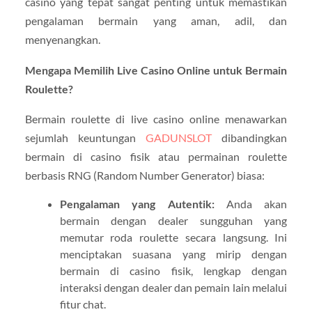
casino yang tepat sangat penting untuk memastikan
pengalaman bermain yang aman, adil, dan
menyenangkan.
Mengapa Memilih Live Casino Online untuk Bermain
Roulette?
Bermain roulette di live casino online menawarkan
sejumlah keuntungan
GADUNSLOT
dibandingkan
bermain di casino fisik atau permainan roulette
berbasis RNG (Random Number Generator) biasa:
Pengalaman yang Autentik:
Anda akan
bermain dengan dealer sungguhan yang
memutar roda roulette secara langsung. Ini
menciptakan suasana yang mirip dengan
bermain di casino fisik, lengkap dengan
interaksi dengan dealer dan pemain lain melalui
fitur chat.