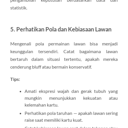
statistik.
5. Perhatikan Pola dan Kebiasaan Lawan
Mengenali pola permainan lawan bisa menjadi
keunggulan tersendiri. Catat bagaimana lawan
bertaruh dalam situasi tertentu, apakah mereka
cenderung bluff atau bermain konservatif.
Tips:
Amati ekspresi wajah dan gerak tubuh yang
mungkin menunjukkan kekuatan atau
kelemahan kartu.
Perhatikan pola taruhan — apakah lawan sering
raise saat memiliki kartu kuat.