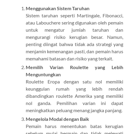
Menggunakan Sistem Taruhan
Sistem taruhan seperti Martingale, Fibonacci,
atau Labouchere sering digunakan oleh pemain
untuk mengatur jumlah taruhan dan
mengurangi risiko kerugian besar. Namun,
penting diingat bahwa tidak ada strategi yang
menjamin kemenangan pasti, dan pemain harus
memahami batasan dan risiko yang terkait.
Memilih Varian Roulette yang Lebih
Menguntungkan
Roulette Eropa dengan satu nol memiliki
keunggulan rumah yang lebih rendah
dibandingkan roulette Amerika yang memiliki
nol ganda. Pemilihan varian ini dapat
meningkatkan peluang menang jangka panjang.
Mengelola Modal dengan Baik
Pemain harus menentukan batas kerugian
sebelum mulai bermain dan tidak melewati