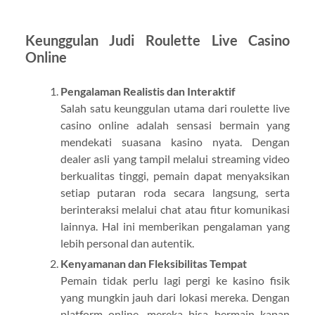
Keunggulan Judi Roulette Live Casino
Online
Pengalaman Realistis dan Interaktif
Salah satu keunggulan utama dari roulette live
casino online adalah sensasi bermain yang
mendekati suasana kasino nyata. Dengan
dealer asli yang tampil melalui streaming video
berkualitas tinggi, pemain dapat menyaksikan
setiap putaran roda secara langsung, serta
berinteraksi melalui chat atau fitur komunikasi
lainnya. Hal ini memberikan pengalaman yang
lebih personal dan autentik.
Kenyamanan dan Fleksibilitas Tempat
Pemain tidak perlu lagi pergi ke kasino fisik
yang mungkin jauh dari lokasi mereka. Dengan
platform online, mereka bisa bermain kapan