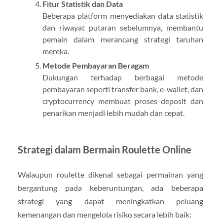
Fitur Statistik dan Data
Beberapa platform menyediakan data statistik
dan riwayat putaran sebelumnya, membantu
pemain dalam merancang strategi taruhan
mereka.
Metode Pembayaran Beragam
Dukungan terhadap berbagai metode
pembayaran seperti transfer bank, e-wallet, dan
cryptocurrency membuat proses deposit dan
penarikan menjadi lebih mudah dan cepat.
Strategi dalam Bermain Roulette Online
Walaupun roulette dikenal sebagai permainan yang
bergantung pada keberuntungan, ada beberapa
strategi yang dapat meningkatkan peluang
kemenangan dan mengelola risiko secara lebih baik: