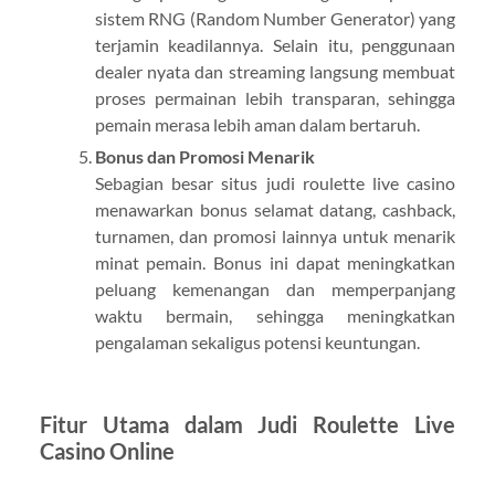
sistem RNG (Random Number Generator) yang
terjamin keadilannya. Selain itu, penggunaan
dealer nyata dan streaming langsung membuat
proses permainan lebih transparan, sehingga
pemain merasa lebih aman dalam bertaruh.
Bonus dan Promosi Menarik
Sebagian besar situs judi roulette live casino
menawarkan bonus selamat datang, cashback,
turnamen, dan promosi lainnya untuk menarik
minat pemain. Bonus ini dapat meningkatkan
peluang kemenangan dan memperpanjang
waktu bermain, sehingga meningkatkan
pengalaman sekaligus potensi keuntungan.
Fitur Utama dalam Judi Roulette Live
Casino Online