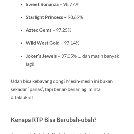
Sweet Bonanza
– 98,77%
Starlight Princess
– 98,69%
Aztec Gems
– 97,25%
Wild West Gold
– 97,14%
Joker’s Jewels
– 97,05% … dan masih banyak
lagi!
Udah bisa kebayang dong? Mesin-mesin ini bukan
sekadar “panas”, tapi benar-benar lagi minta
ditaklukin!
Kenapa RTP Bisa Berubah-ubah?