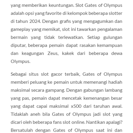
yang memberikan keuntungan. Slot Gates of Olympus
adalah opsi yang favorite di kelompok beberapa slotter
di tahun 2024. Dengan grafis yang mengagumkan dan
gameplay yang memikat, slot ini tawarkan pengalaman
bermain yang tidak terlewatkan. Setiap gulungan
diputar, beberapa pemain dapat rasakan kemampuan
dan keagungan Zeus, kakek dari beberapa dewa
Olympus.
Sebagai situs slot gacor terbaik, Gates of Olympus
memberi peluang ke pemain untuk memenangi hadiah
maksimal secara gampang. Dengan gabungan lambang
yang pas, pemain dapat mencetak kemenangan besar
yang dapat capai maksimal x500 dari taruhan awal.
Tidaklah aneh bila Gates of Olympus jadi slot yang
dicari oleh beberapa fans slot online. Nantikan apalagi?
Bersatulah dengan Gates of Olympus saat ini dan