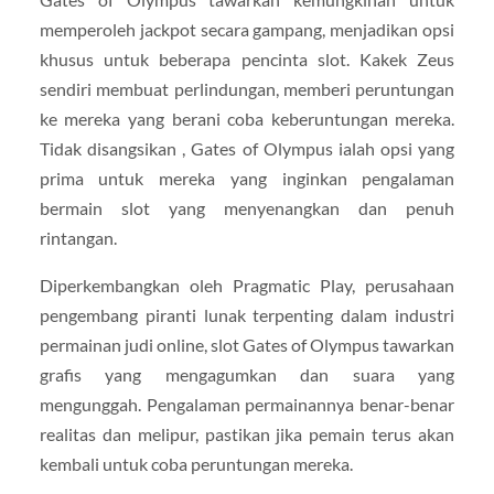
memperoleh jackpot secara gampang, menjadikan opsi
khusus untuk beberapa pencinta slot. Kakek Zeus
sendiri membuat perlindungan, memberi peruntungan
ke mereka yang berani coba keberuntungan mereka.
Tidak disangsikan , Gates of Olympus ialah opsi yang
prima untuk mereka yang inginkan pengalaman
bermain slot yang menyenangkan dan penuh
rintangan.
Diperkembangkan oleh Pragmatic Play, perusahaan
pengembang piranti lunak terpenting dalam industri
permainan judi online, slot Gates of Olympus tawarkan
grafis yang mengagumkan dan suara yang
mengunggah. Pengalaman permainannya benar-benar
realitas dan melipur, pastikan jika pemain terus akan
kembali untuk coba peruntungan mereka.