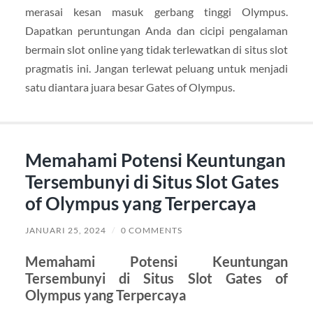
merasai kesan masuk gerbang tinggi Olympus.
Dapatkan peruntungan Anda dan cicipi pengalaman
bermain slot online yang tidak terlewatkan di situs slot
pragmatis ini. Jangan terlewat peluang untuk menjadi
satu diantara juara besar Gates of Olympus.
Memahami Potensi Keuntungan
Tersembunyi di Situs Slot Gates
of Olympus yang Terpercaya
JANUARI 25, 2024
/
0 COMMENTS
Memahami Potensi Keuntungan
Tersembunyi di Situs Slot Gates of
Olympus yang Terpercaya