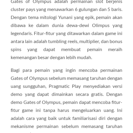
Gates of Olympus adalah permainan slot berjenis
cluster pays yang menawarkan 6 gulungan dan 5 baris.
Dengan tema mitologi Yunani yang epik, pemain akan
dibawa ke dalam dunia dewa-dewi Olimpus yang
legendaris. Fitur-fitur yang ditawarkan dalam game ini
antara lain adalah tumbling reels, multiplier, dan bonus
spins yang dapat membuat pemain meraih
kemenangan besar dengan lebih mudah.
Bagi para pemain yang ingin mencoba permainan
Gates of Olympus sebelum memasang taruhan dengan
uang sungguhan, Pragmatic Play menyediakan versi
demo yang dapat dimainkan secara gratis. Dengan
demo Gates of Olympus, pemain dapat mencoba fitur-
fitur game ini tanpa harus mengeluarkan uang. Ini
adalah cara yang baik untuk familiarisasi diri dengan
mekanisme permainan sebelum memasang taruhan