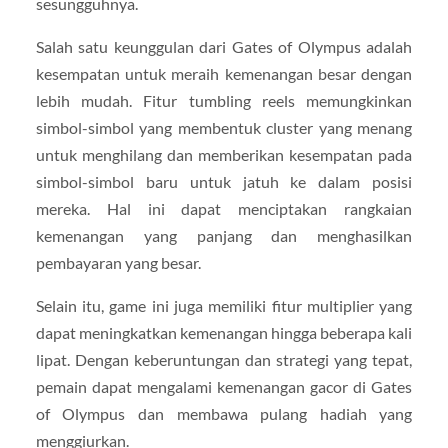
sesungguhnya.
Salah satu keunggulan dari Gates of Olympus adalah
kesempatan untuk meraih kemenangan besar dengan
lebih mudah. Fitur tumbling reels memungkinkan
simbol-simbol yang membentuk cluster yang menang
untuk menghilang dan memberikan kesempatan pada
simbol-simbol baru untuk jatuh ke dalam posisi
mereka. Hal ini dapat menciptakan rangkaian
kemenangan yang panjang dan menghasilkan
pembayaran yang besar.
Selain itu, game ini juga memiliki fitur multiplier yang
dapat meningkatkan kemenangan hingga beberapa kali
lipat. Dengan keberuntungan dan strategi yang tepat,
pemain dapat mengalami kemenangan gacor di Gates
of Olympus dan membawa pulang hadiah yang
menggiurkan.