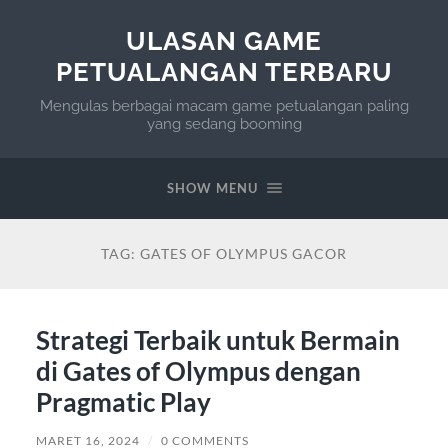
ULASAN GAME
PETUALANGAN TERBARU
Mengulas berbagai macam game petualangan paling
yang sedang booming
SHOW MENU
TAG:
GATES OF OLYMPUS GACOR
Strategi Terbaik untuk Bermain
di Gates of Olympus dengan
Pragmatic Play
MARET 16, 2024
/
0 COMMENTS