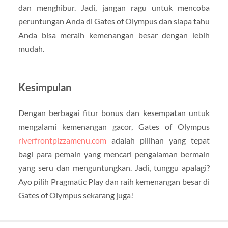
dan menghibur. Jadi, jangan ragu untuk mencoba
peruntungan Anda di Gates of Olympus dan siapa tahu
Anda bisa meraih kemenangan besar dengan lebih
mudah.
Kesimpulan
Dengan berbagai fitur bonus dan kesempatan untuk
mengalami kemenangan gacor, Gates of Olympus
riverfrontpizzamenu.com
adalah pilihan yang tepat
bagi para pemain yang mencari pengalaman bermain
yang seru dan menguntungkan. Jadi, tunggu apalagi?
Ayo pilih Pragmatic Play dan raih kemenangan besar di
Gates of Olympus sekarang juga!