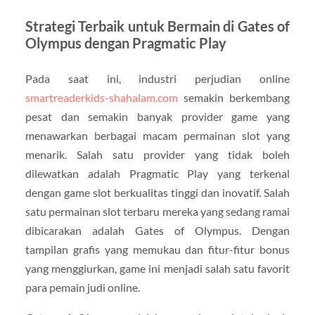
Strategi Terbaik untuk Bermain di Gates of
Olympus dengan Pragmatic Play
Pada saat ini, industri perjudian online
smartreaderkids-shahalam.com
semakin berkembang
pesat dan semakin banyak provider game yang
menawarkan berbagai macam permainan slot yang
menarik. Salah satu provider yang tidak boleh
dilewatkan adalah Pragmatic Play yang terkenal
dengan game slot berkualitas tinggi dan inovatif. Salah
satu permainan slot terbaru mereka yang sedang ramai
dibicarakan adalah Gates of Olympus. Dengan
tampilan grafis yang memukau dan fitur-fitur bonus
yang menggiurkan, game ini menjadi salah satu favorit
para pemain judi online.