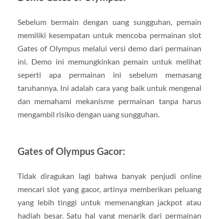
Sebelum bermain dengan uang sungguhan, pemain
memiliki kesempatan untuk mencoba permainan slot
Gates of Olympus melalui versi demo dari permainan
ini. Demo ini memungkinkan pemain untuk melihat
seperti apa permainan ini sebelum memasang
taruhannya. Ini adalah cara yang baik untuk mengenal
dan memahami mekanisme permainan tanpa harus
mengambil risiko dengan uang sungguhan.
Gates of Olympus Gacor:
Tidak diragukan lagi bahwa banyak penjudi online
mencari slot yang gacor, artinya memberikan peluang
yang lebih tinggi untuk memenangkan jackpot atau
hadiah besar. Satu hal yang menarik dari permainan