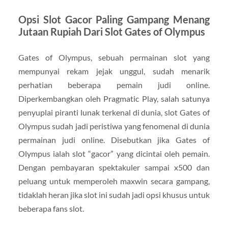
Opsi Slot Gacor Paling Gampang Menang
Jutaan Rupiah Dari Slot Gates of Olympus
Gates of Olympus, sebuah permainan slot yang
mempunyai rekam jejak unggul, sudah menarik
perhatian beberapa pemain judi online.
Diperkembangkan oleh Pragmatic Play, salah satunya
penyuplai piranti lunak terkenal di dunia, slot Gates of
Olympus sudah jadi peristiwa yang fenomenal di dunia
permainan judi online. Disebutkan jika Gates of
Olympus ialah slot “gacor” yang dicintai oleh pemain.
Dengan pembayaran spektakuler sampai x500 dan
peluang untuk memperoleh maxwin secara gampang,
tidaklah heran jika slot ini sudah jadi opsi khusus untuk
beberapa fans slot.