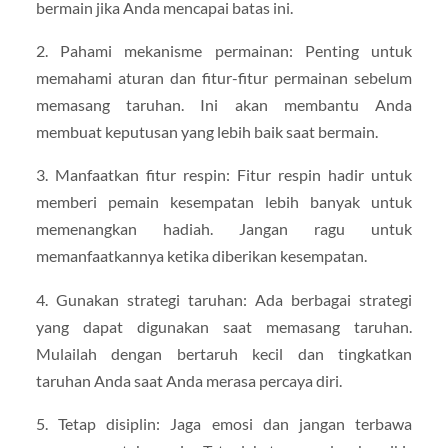
bermain jika Anda mencapai batas ini.
2. Pahami mekanisme permainan: Penting untuk
memahami aturan dan fitur-fitur permainan sebelum
memasang taruhan. Ini akan membantu Anda
membuat keputusan yang lebih baik saat bermain.
3. Manfaatkan fitur respin: Fitur respin hadir untuk
memberi pemain kesempatan lebih banyak untuk
memenangkan hadiah. Jangan ragu untuk
memanfaatkannya ketika diberikan kesempatan.
4. Gunakan strategi taruhan: Ada berbagai strategi
yang dapat digunakan saat memasang taruhan.
Mulailah dengan bertaruh kecil dan tingkatkan
taruhan Anda saat Anda merasa percaya diri.
5. Tetap disiplin: Jaga emosi dan jangan terbawa