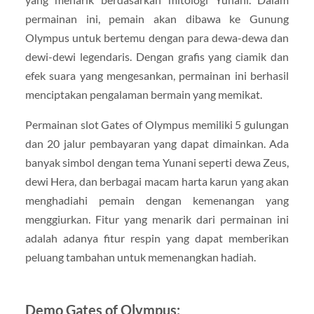
permainan ini, pemain akan dibawa ke Gunung
Olympus untuk bertemu dengan para dewa-dewa dan
dewi-dewi legendaris. Dengan grafis yang ciamik dan
efek suara yang mengesankan, permainan ini berhasil
menciptakan pengalaman bermain yang memikat.
Permainan slot Gates of Olympus memiliki 5 gulungan
dan 20 jalur pembayaran yang dapat dimainkan. Ada
banyak simbol dengan tema Yunani seperti dewa Zeus,
dewi Hera, dan berbagai macam harta karun yang akan
menghadiahi pemain dengan kemenangan yang
menggiurkan. Fitur yang menarik dari permainan ini
adalah adanya fitur respin yang dapat memberikan
peluang tambahan untuk memenangkan hadiah.
Demo Gates of Olympus: