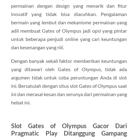
permainan dengan design yang menarik dan fitur
inovatif yang tidak bisa diacuhkan. Pengalaman
bermain yang lembut dan mekanisme permainan yang
adil membuat Gates of Olympus jadi opsi yang pintar
untuk beberapa penjudi online yang cari keuntungan
dan kesenangan yang riil.
Dengan banyak sekali faktor memberikan keuntungan
yang ditawari oleh Gates of Olympus, tidak ada
argumen tidak untuk coba peruntungan Anda di slot
ini. Bersatulah dengan situs slot Gates of Olympus saat
ini dan merasai kesan dan serunya dari permainan yang
hebat ini.
Slot Gates of Olympus Gacor Dari
Pragmatic Play Ditanggung Gampang