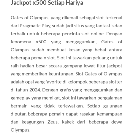
Jackpot x500 Setiap Hariya
Gates of Olympus, yang dikenali sebagai slot terkenal
dari Pragmatic Play, sudah jadi situs yang fantastis dan
terbaik untuk beberapa pencinta slot online. Dengan
fenomena x500 yang mengagumkan, Gates of
Olympus sudah membuat kesan yang hebat antara
beberapa pemain slot. Slot ini tawarkan peluang untuk
raih hadiah besar secara gampang lewat fitur jackpot
yang memberikan keuntungan. Slot Gates of Olympus
adalah opsi yang favorite di kelompok beberapa slotter
di tahun 2024. Dengan grafis yang mengagumkan dan
gameplay yang memikat, slot ini tawarkan pengalaman
bermain yang tidak terlewatkan. Setiap gulungan
diputar, beberapa pemain dapat rasakan kemampuan
dan keagungan Zeus, kakek dari beberapa dewa
Olympus.