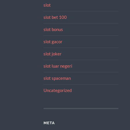
slot
slot bet 100
slot bonus
slot gacor
slot joker
slot luar negeri
slot spaceman
Uncategorized
META