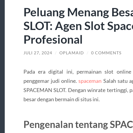
Peluang Menang Bes
SLOT: Agen Slot Spa
Profesional
JULI 27, 2024
/
OPLAMAID
/
0 COMMENTS
Pada era digital ini, permainan slot onlin
penggemar judi online.
spaceman
Salah satu ag
SPACEMAN SLOT. Dengan winrate tertinggi, p
besar dengan bermain di situs ini.
Pengenalan tentang SP