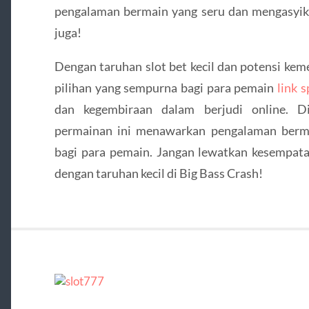
pengalaman bermain yang seru dan mengasyik
juga!
Dengan taruhan slot bet kecil dan potensi kem
pilihan yang sempurna bagi para pemain
link 
dan kegembiraan dalam berjudi online. D
permainan ini menawarkan pengalaman berm
bagi para pemain. Jangan lewatkan kesempa
dengan taruhan kecil di Big Bass Crash!