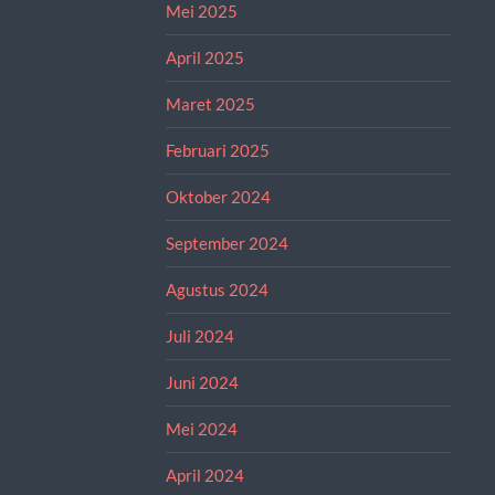
Mei 2025
April 2025
Maret 2025
Februari 2025
Oktober 2024
September 2024
Agustus 2024
Juli 2024
Juni 2024
Mei 2024
April 2024