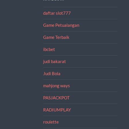
daftar slot777
Game Petualangan
Game Terbaik
ibcbet
judi bakarat
Judi Bola
mahjong ways
PASJACKPOT
RADIUMPLAY
roulette