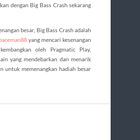
kan dengan Big Bass Crash sekarang
enangan besar, Big Bass Crash adalah
spaceman88
yang mencari kesenangan
ikembangkan oleh Pragmatic Play,
ain yang mendebarkan dan menarik
tan untuk memenangkan hadiah besar