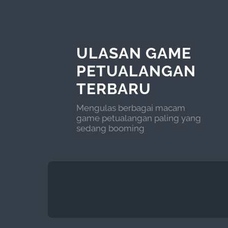
ULASAN GAME
PETUALANGAN
TERBARU
Mengulas berbagai macam
game petualangan paling yang
sedang booming