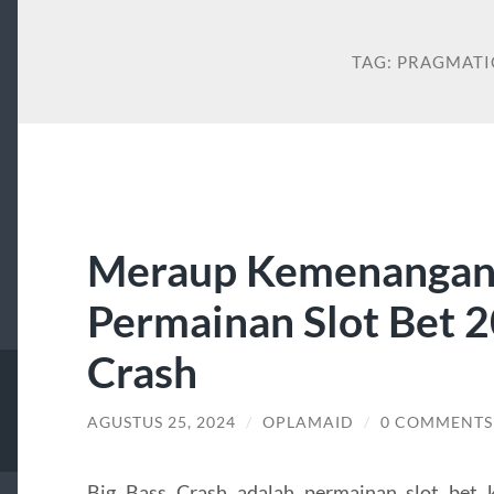
TAG:
PRAGMATI
Meraup Kemenangan 
Permainan Slot Bet 2
Crash
AGUSTUS 25, 2024
/
OPLAMAID
/
0 COMMENTS
Big Bass Crash adalah permainan slot bet k