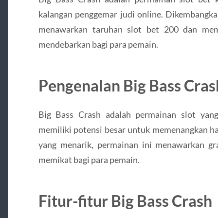
kalangan penggemar judi online. Dikembangkan
menawarkan taruhan slot bet 200 dan mem
mendebarkan bagi para pemain.
Pengenalan Big Bass Cras
Big Bass Crash adalah permainan slot yan
memiliki potensi besar untuk memenangkan h
yang menarik, permainan ini menawarkan gr
memikat bagi para pemain.
Fitur-fitur Big Bass Crash