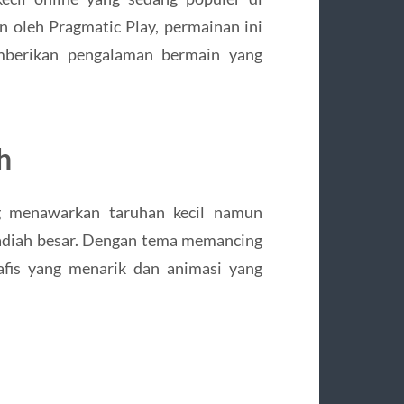
 oleh Pragmatic Play, permainan ini
berikan pengalaman bermain yang
h
g menawarkan taruhan kecil namun
adiah besar. Dengan tema memancing
afis yang menarik dan animasi yang