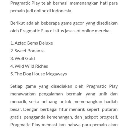
Pragmatic Play telah berhasil memenangkan hati para
pemain judi online di Indonesia.
Berikut adalah beberapa game gacor yang disediakan
oleh Pragmatic Play di situs jasa slot online mereka:
1. Aztec Gems Deluxe
2. Sweet Bonanza
3. Wolf Gold
4. Wild Wild Riches
5. The Dog House Megaways
Setiap game yang disediakan oleh Pragmatic Play
menawarkan pengalaman bermain yang unik dan
menarik, serta peluang untuk memenangkan hadiah
besar. Dengan berbagai fitur menarik seperti putaran
gratis, pengganda kemenangan, dan jackpot progresif,
Pragmatic Play memastikan bahwa para pemain akan