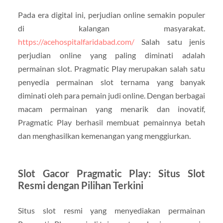
Pada era digital ini, perjudian online semakin populer
di kalangan masyarakat.
https://acehospitalfaridabad.com/
Salah satu jenis
perjudian online yang paling diminati adalah
permainan slot. Pragmatic Play merupakan salah satu
penyedia permainan slot ternama yang banyak
diminati oleh para pemain judi online. Dengan berbagai
macam permainan yang menarik dan inovatif,
Pragmatic Play berhasil membuat pemainnya betah
dan menghasilkan kemenangan yang menggiurkan.
Slot Gacor Pragmatic Play: Situs Slot
Resmi dengan Pilihan Terkini
Situs slot resmi yang menyediakan permainan