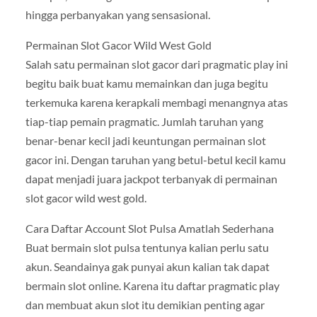
hingga perbanyakan yang sensasional.
Permainan Slot Gacor Wild West Gold
Salah satu permainan slot gacor dari pragmatic play ini
begitu baik buat kamu memainkan dan juga begitu
terkemuka karena kerapkali membagi menangnya atas
tiap-tiap pemain pragmatic. Jumlah taruhan yang
benar-benar kecil jadi keuntungan permainan slot
gacor ini. Dengan taruhan yang betul-betul kecil kamu
dapat menjadi juara jackpot terbanyak di permainan
slot gacor wild west gold.
Cara Daftar Account Slot Pulsa Amatlah Sederhana
Buat bermain slot pulsa tentunya kalian perlu satu
akun. Seandainya gak punyai akun kalian tak dapat
bermain slot online. Karena itu daftar pragmatic play
dan membuat akun slot itu demikian penting agar