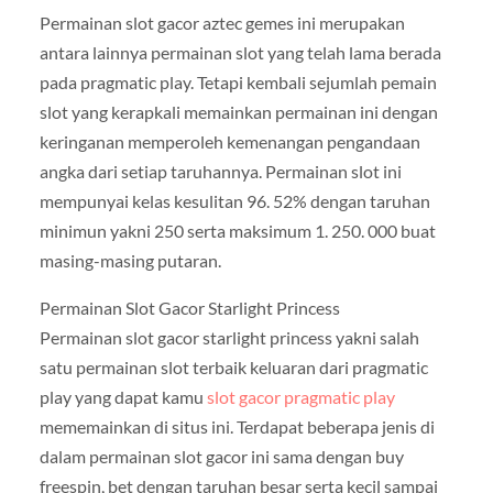
Permainan slot gacor aztec gemes ini merupakan
antara lainnya permainan slot yang telah lama berada
pada pragmatic play. Tetapi kembali sejumlah pemain
slot yang kerapkali memainkan permainan ini dengan
keringanan memperoleh kemenangan pengandaan
angka dari setiap taruhannya. Permainan slot ini
mempunyai kelas kesulitan 96. 52% dengan taruhan
minimun yakni 250 serta maksimum 1. 250. 000 buat
masing-masing putaran.
Permainan Slot Gacor Starlight Princess
Permainan slot gacor starlight princess yakni salah
satu permainan slot terbaik keluaran dari pragmatic
play yang dapat kamu
slot gacor pragmatic play
mememainkan di situs ini. Terdapat beberapa jenis di
dalam permainan slot gacor ini sama dengan buy
freespin, bet dengan taruhan besar serta kecil sampai