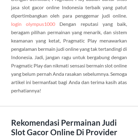
jasa slot gacor online Indonesia terbaik yang patut
dipertimbangkan oleh para penggemar judi online.
login olympus1000
Dengan reputasi yang baik,
beragam pilihan permainan yang menarik, dan sistem
keamanan yang ketat, Pragmatic Play menawarkan
pengalaman bermain judi online yang tak tertandingi di
Indonesia. Jadi, jangan ragu untuk bergabung dengan
Pragmatic Play dan nikmati sensasi bermain slot online
yang belum pernah Anda rasakan sebelumnya. Semoga
artikel ini bermanfaat bagi Anda dan terima kasih atas
perhatiannya!
Rekomendasi Permainan Judi
Slot Gacor Online Di Provider