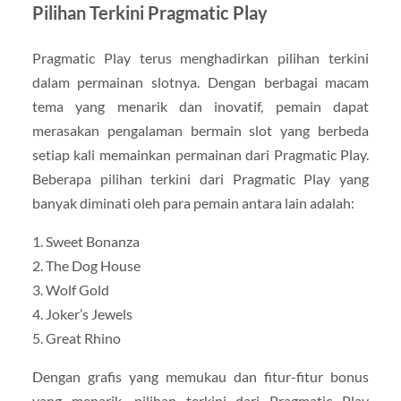
Pilihan Terkini Pragmatic Play
Pragmatic Play terus menghadirkan pilihan terkini
dalam permainan slotnya. Dengan berbagai macam
tema yang menarik dan inovatif, pemain dapat
merasakan pengalaman bermain slot yang berbeda
setiap kali memainkan permainan dari Pragmatic Play.
Beberapa pilihan terkini dari Pragmatic Play yang
banyak diminati oleh para pemain antara lain adalah:
1. Sweet Bonanza
2. The Dog House
3. Wolf Gold
4. Joker’s Jewels
5. Great Rhino
Dengan grafis yang memukau dan fitur-fitur bonus
yang menarik, pilihan terkini dari Pragmatic Play