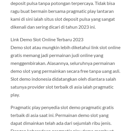
deposit pulsa tanpa potongan terpercaya. Tidak bisa
ragu buat bermain bersama pragmatic play lantaran
kami di sini ialah situs slot deposit pulsa yang sangat
dikenali dan sering dicari di tahun 2023 ini.
Link Demo Slot Online Terbaru 2023
Demo slot atau mungkin lebih diketahui link slot online
gratis memang jadi permainan judi online yang
menggembirakan. Alasannya, seluruhnya permainan
demo slot yang permainkan secara free tanpa uang asli.
Slot demo indonesia didatangkan oleh diantara salah
satunya provider slot terbaik di asia ialah pragmatic
play.
Pragmatic play penyedia slot demo pragmatic gratis
terbaik di asia saat ini. Permainan demo slot yang
dapat dimainkan telah ada dari sejumlah ribu jenis.
Dengan keberadaan pragmatic play demo membuat