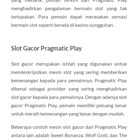
menghadirkan pengalaman bermain slot yang tak
terlupakan. Para pemain dapat merasakan sensasi
bermain slot seperti berada di kasino sungguhan.
Slot Gacor Pragmatic Play
Slot gacor merupakan istilah yang digunakan untuk
mendeskripsikan mesin slot yang sering memberikan
kemenangan kepada para pemainnya. Pragmatic Play
dikenal sebagai provider yang sering menghadirkan
slot gacor kepada para pemainnya. Dengan adanya slot
gacor Pragmatic Play, pemain memiliki peluang besar
untuk meraih kemenangan yang besar dengan mudah.
Beberapa contoh mesin slot gacor dari Pragmatic Play
antara lain adalah Sweet Bonanza, Wolf Gold, dan The