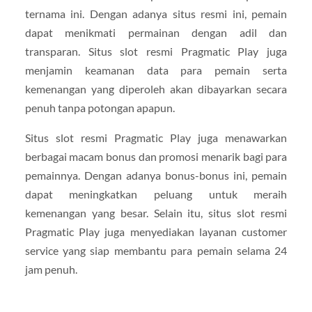
ternama ini. Dengan adanya situs resmi ini, pemain
dapat menikmati permainan dengan adil dan
transparan. Situs slot resmi Pragmatic Play juga
menjamin keamanan data para pemain serta
kemenangan yang diperoleh akan dibayarkan secara
penuh tanpa potongan apapun.
Situs slot resmi Pragmatic Play juga menawarkan
berbagai macam bonus dan promosi menarik bagi para
pemainnya. Dengan adanya bonus-bonus ini, pemain
dapat meningkatkan peluang untuk meraih
kemenangan yang besar. Selain itu, situs slot resmi
Pragmatic Play juga menyediakan layanan customer
service yang siap membantu para pemain selama 24
jam penuh.