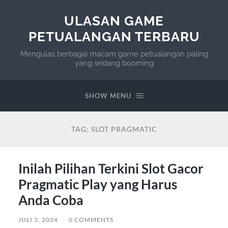
ULASAN GAME
PETUALANGAN TERBARU
Mengulas berbagai macam game petualangan paling
yang sedang booming
SHOW MENU
TAG:
SLOT PRAGMATIC
Inilah Pilihan Terkini Slot Gacor
Pragmatic Play yang Harus
Anda Coba
JULI 3, 2024
/
0 COMMENTS