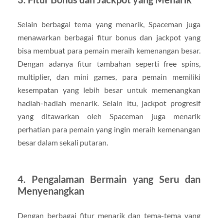
Selain berbagai tema yang menarik, Spaceman juga
menawarkan berbagai fitur bonus dan jackpot yang
bisa membuat para pemain meraih kemenangan besar.
Dengan adanya fitur tambahan seperti free spins,
multiplier, dan mini games, para pemain memiliki
kesempatan yang lebih besar untuk memenangkan
hadiah-hadiah menarik. Selain itu, jackpot progresif
yang ditawarkan oleh Spaceman juga menarik
perhatian para pemain yang ingin meraih kemenangan
besar dalam sekali putaran.
4. Pengalaman Bermain yang Seru dan
Menyenangkan
Dengan berbagai fitur menarik dan tema-tema yang