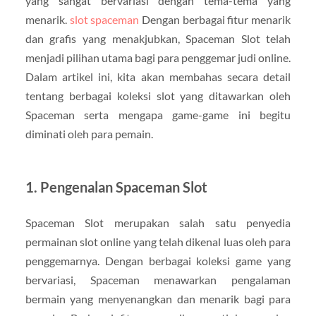
yang sangat bervariasi dengan tema-tema yang
menarik.
slot spaceman
Dengan berbagai fitur menarik
dan grafis yang menakjubkan, Spaceman Slot telah
menjadi pilihan utama bagi para penggemar judi online.
Dalam artikel ini, kita akan membahas secara detail
tentang berbagai koleksi slot yang ditawarkan oleh
Spaceman serta mengapa game-game ini begitu
diminati oleh para pemain.
1. Pengenalan Spaceman Slot
Spaceman Slot merupakan salah satu penyedia
permainan slot online yang telah dikenal luas oleh para
penggemarnya. Dengan berbagai koleksi game yang
bervariasi, Spaceman menawarkan pengalaman
bermain yang menyenangkan dan menarik bagi para