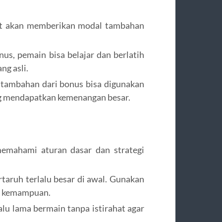
t akan memberikan modal tambahan
s, pemain bisa belajar dan berlatih
ng asli.
tambahan dari bonus bisa digunakan
g mendapatkan kemenangan besar.
emahami aturan dasar dan strategi
taruh terlalu besar di awal. Gunakan
an kemampuan.
alu lama bermain tanpa istirahat agar