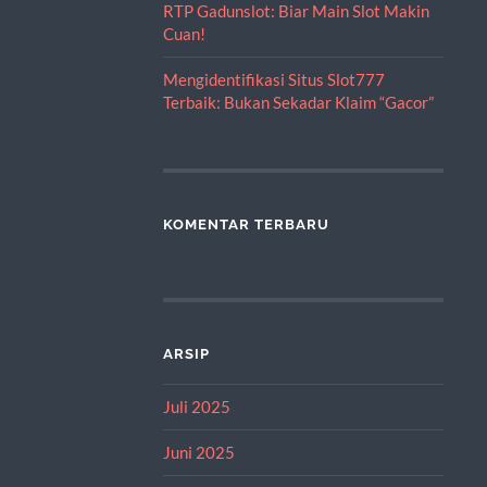
RTP Gadunslot: Biar Main Slot Makin
Cuan!
Mengidentifikasi Situs Slot777
Terbaik: Bukan Sekadar Klaim “Gacor”
KOMENTAR TERBARU
ARSIP
Juli 2025
Juni 2025