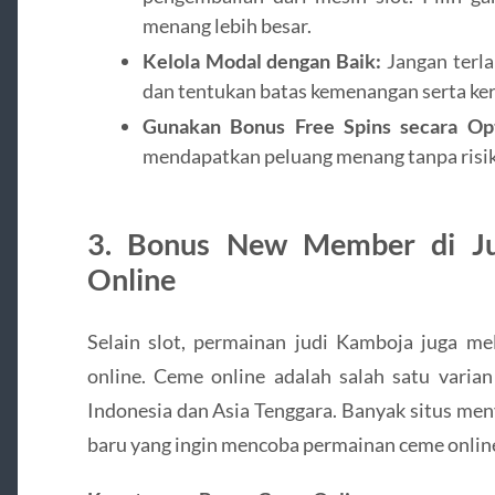
menang lebih besar.
Kelola Modal dengan Baik:
Jangan terla
dan tentukan batas kemenangan serta ker
Gunakan Bonus Free Spins secara Opt
mendapatkan peluang menang tanpa risiko
3. Bonus New Member di J
Online
Selain slot, permainan judi Kamboja juga me
online. Ceme online adalah salah satu varia
Indonesia dan Asia Tenggara. Banyak situs me
baru yang ingin mencoba permainan ceme onlin