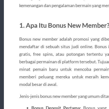
kemenangan dan pengalaman bermain yang me
1. Apa Itu Bonus New Member
Bonus new member adalah promosi yang dibe
mendaftar di sebuah situs judi online. Bonus
gratis, free spins, atau potongan tertentu 
berbagai permainan di platform tersebut. Tujua
minat pemain baru untuk mencoba permaina
memberi peluang mereka untuk meraih kem
modal besar di awal.
Jenis-jenis bonus new member yang umum dita
Bonus Deposit Pertama:
Bonus yang d