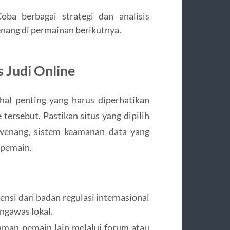
ba berbagai strategi dan analisis
nang di permainan berikutnya.
s Judi Online
l penting yang harus diperhatikan
 tersebut. Pastikan situs yang dipilih
erwenang, sistem keamanan data yang
n pemain.
sensi dari badan regulasi internasional
ngawas lokal.
aman pemain lain melalui forum atau