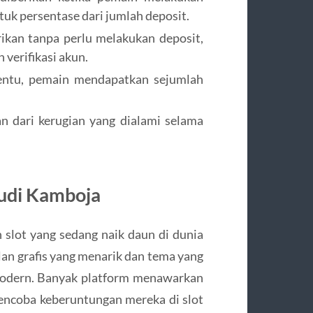
tuk persentase dari jumlah deposit.
ikan tanpa perlu melakukan deposit,
verifikasi akun.
entu, pemain mendapatkan sejumlah
 dari kerugian yang dialami selama
Judi Kamboja
 slot yang sedang naik daun di dunia
ilan grafis yang menarik dan tema yang
 modern. Banyak platform menawarkan
encoba keberuntungan mereka di slot