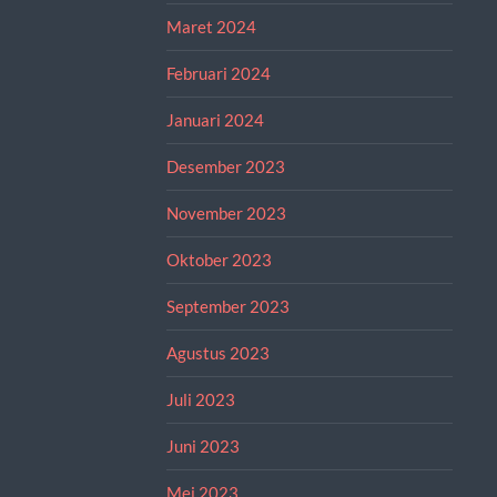
Maret 2024
Februari 2024
Januari 2024
Desember 2023
November 2023
Oktober 2023
September 2023
Agustus 2023
Juli 2023
Juni 2023
Mei 2023