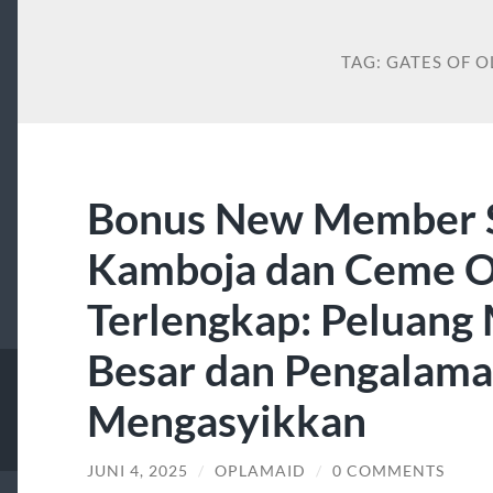
TAG:
GATES OF 
Bonus New Member S
Kamboja dan Ceme O
Terlengkap: Peluang
Besar dan Pengalama
Mengasyikkan
JUNI 4, 2025
/
OPLAMAID
/
0 COMMENTS