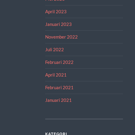
April 2023
Januari 2023
November 2022
Juli 2022
Februari 2022
April 2021
Februari 2021
Januari 2021
KATEGORI