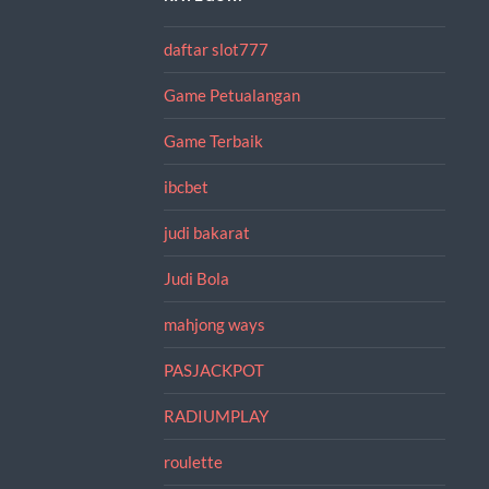
daftar slot777
Game Petualangan
Game Terbaik
ibcbet
judi bakarat
Judi Bola
mahjong ways
PASJACKPOT
RADIUMPLAY
roulette