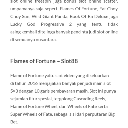
slot online freespin juga bonus slot online scatter,
umpamanya saja seperti Flames Of Fortune, Fat Choy
Choy Sun, Wild Giant Panda, Book Of Ra Deluxe juga
Lucky God Progressive 2 yang tentu tidak
asing kembali ditelinga banyak pencinta judi slot online
di semuanya nusantara.
Flames of Fortune – Slot88
Flame of Fortune yaitu slot video yang dikeluarkan
di tahun 2016 menjajakan banyak penjudi main slot
5×3 dengan 10 garis pembayaran masih. Slot ini punya
sejumlah fitur spesial, tergolong Cascading Reels,
Flame of Fortune Wheel, dan Wheels of Fate serta
Super Wheels of Fate, sebagai sisi dari perputaran Big
Bet.