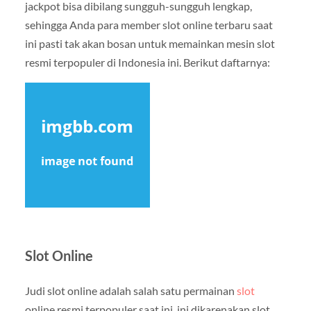
jackpot bisa dibilang sungguh-sungguh lengkap,
sehingga Anda para member slot online terbaru saat
ini pasti tak akan bosan untuk memainkan mesin slot
resmi terpopuler di Indonesia ini. Berikut daftarnya:
Slot Online
Judi slot online adalah salah satu permainan
slot
online resmi terpopuler saat ini. ini dikarenakan slot