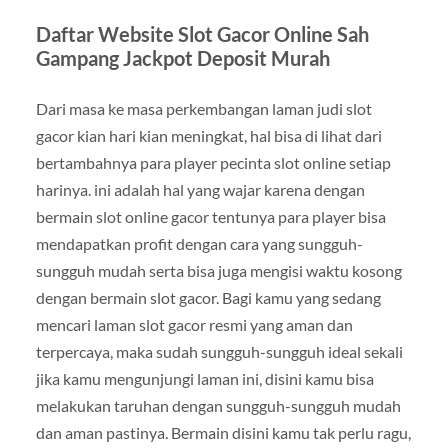
Daftar Website Slot Gacor Online Sah
Gampang Jackpot Deposit Murah
Dari masa ke masa perkembangan laman judi slot
gacor kian hari kian meningkat, hal bisa di lihat dari
bertambahnya para player pecinta slot online setiap
harinya. ini adalah hal yang wajar karena dengan
bermain slot online gacor tentunya para player bisa
mendapatkan profit dengan cara yang sungguh-
sungguh mudah serta bisa juga mengisi waktu kosong
dengan bermain slot gacor. Bagi kamu yang sedang
mencari laman slot gacor resmi yang aman dan
terpercaya, maka sudah sungguh-sungguh ideal sekali
jika kamu mengunjungi laman ini, disini kamu bisa
melakukan taruhan dengan sungguh-sungguh mudah
dan aman pastinya. Bermain disini kamu tak perlu ragu,