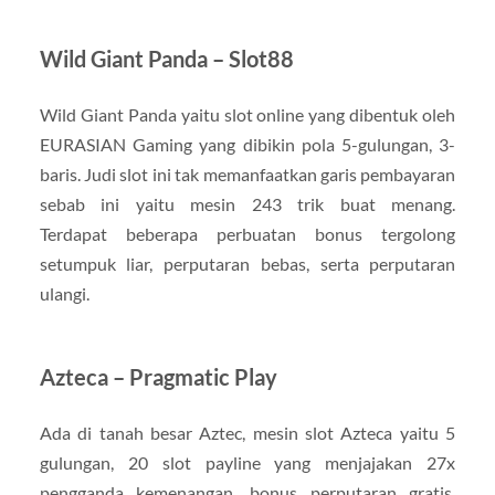
Wild Giant Panda – Slot88
Wild Giant Panda yaitu slot online yang dibentuk oleh
EURASIAN Gaming yang dibikin pola 5-gulungan, 3-
baris. Judi slot ini tak memanfaatkan garis pembayaran
sebab ini yaitu mesin 243 trik buat menang.
Terdapat beberapa perbuatan bonus tergolong
setumpuk liar, perputaran bebas, serta perputaran
ulangi.
Azteca – Pragmatic Play
Ada di tanah besar Aztec, mesin slot Azteca yaitu 5
gulungan, 20 slot payline yang menjajakan 27x
pengganda kemenangan, bonus perputaran gratis,