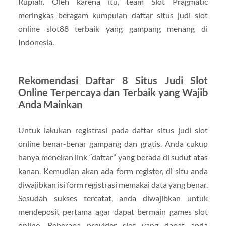
Rupiah. Oleh karena itu, team Slot Pragmatic
meringkas beragam kumpulan daftar situs judi slot
online slot88 terbaik yang gampang menang di
Indonesia.
Rekomendasi Daftar 8 Situs Judi Slot
Online Terpercaya dan Terbaik yang Wajib
Anda Mainkan
Untuk lakukan registrasi pada daftar situs judi slot
online benar-benar gampang dan gratis. Anda cukup
hanya menekan link “daftar” yang berada di sudut atas
kanan. Kemudian akan ada form register, di situ anda
diwajibkan isi form registrasi memakai data yang benar.
Sesudah sukses tercatat, anda diwajibkan untuk
mendeposit pertama agar dapat bermain games slot
online. Beberapa provider slot yang dapat anda