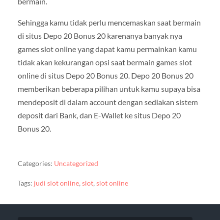
bermain.
Sehingga kamu tidak perlu mencemaskan saat bermain
di situs Depo 20 Bonus 20 karenanya banyak nya
games slot online yang dapat kamu permainkan kamu
tidak akan kekurangan opsi saat bermain games slot
online di situs Depo 20 Bonus 20. Depo 20 Bonus 20
memberikan beberapa pilihan untuk kamu supaya bisa
mendeposit di dalam account dengan sediakan sistem
deposit dari Bank, dan E-Wallet ke situs Depo 20
Bonus 20.
Categories:
Uncategorized
Tags:
judi slot online
,
slot
,
slot online