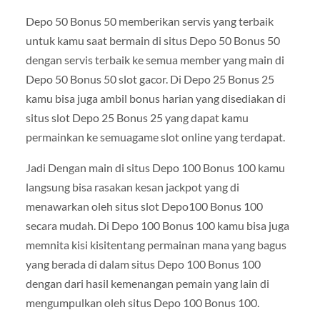
Depo 50 Bonus 50 memberikan servis yang terbaik
untuk kamu saat bermain di situs Depo 50 Bonus 50
dengan servis terbaik ke semua member yang main di
Depo 50 Bonus 50 slot gacor. Di Depo 25 Bonus 25
kamu bisa juga ambil bonus harian yang disediakan di
situs slot Depo 25 Bonus 25 yang dapat kamu
permainkan ke semuagame slot online yang terdapat.
Jadi Dengan main di situs Depo 100 Bonus 100 kamu
langsung bisa rasakan kesan jackpot yang di
menawarkan oleh situs slot Depo100 Bonus 100
secara mudah. Di Depo 100 Bonus 100 kamu bisa juga
memnita kisi kisitentang permainan mana yang bagus
yang berada di dalam situs Depo 100 Bonus 100
dengan dari hasil kemenangan pemain yang lain di
mengumpulkan oleh situs Depo 100 Bonus 100.