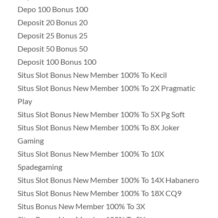
Depo 100 Bonus 100
Deposit 20 Bonus 20
Deposit 25 Bonus 25
Deposit 50 Bonus 50
Deposit 100 Bonus 100
Situs Slot Bonus New Member 100% To Kecil
Situs Slot Bonus New Member 100% To 2X Pragmatic
Play
Situs Slot Bonus New Member 100% To 5X Pg Soft
Situs Slot Bonus New Member 100% To 8X Joker
Gaming
Situs Slot Bonus New Member 100% To 10X
Spadegaming
Situs Slot Bonus New Member 100% To 14X Habanero
Situs Slot Bonus New Member 100% To 18X CQ9
Situs Bonus New Member 100% To 3X