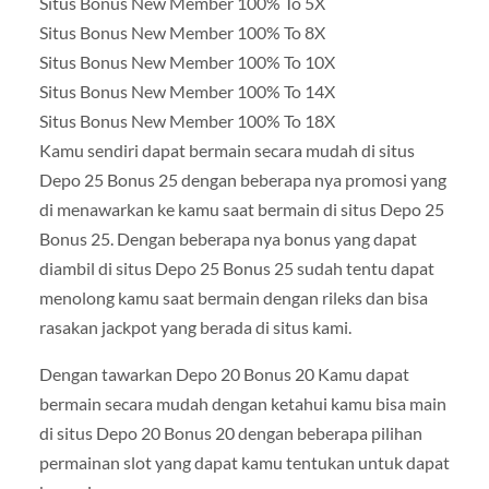
Situs Bonus New Member 100% To 5X
Situs Bonus New Member 100% To 8X
Situs Bonus New Member 100% To 10X
Situs Bonus New Member 100% To 14X
Situs Bonus New Member 100% To 18X
Kamu sendiri dapat bermain secara mudah di situs
Depo 25 Bonus 25 dengan beberapa nya promosi yang
di menawarkan ke kamu saat bermain di situs Depo 25
Bonus 25. Dengan beberapa nya bonus yang dapat
diambil di situs Depo 25 Bonus 25 sudah tentu dapat
menolong kamu saat bermain dengan rileks dan bisa
rasakan jackpot yang berada di situs kami.
Dengan tawarkan Depo 20 Bonus 20 Kamu dapat
bermain secara mudah dengan ketahui kamu bisa main
di situs Depo 20 Bonus 20 dengan beberapa pilihan
permainan slot yang dapat kamu tentukan untuk dapat