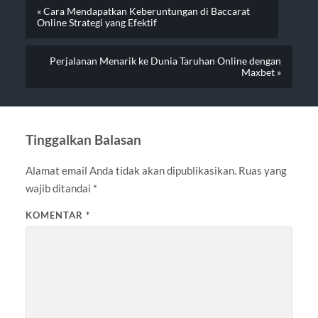
« Cara Mendapatkan Keberuntungan di Baccarat
Online Strategi yang Efektif
Perjalanan Menarik ke Dunia Taruhan Online dengan
Maxbet »
Tinggalkan Balasan
Alamat email Anda tidak akan dipublikasikan.
Ruas yang
wajib ditandai
*
KOMENTAR
*