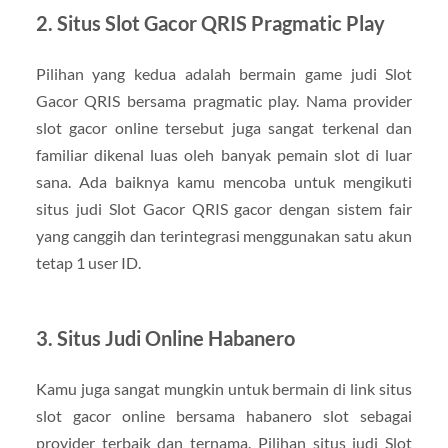
2. Situs Slot Gacor QRIS Pragmatic Play
Pilihan yang kedua adalah bermain game judi Slot
Gacor QRIS bersama pragmatic play. Nama provider
slot gacor online tersebut juga sangat terkenal dan
familiar dikenal luas oleh banyak pemain slot di luar
sana. Ada baiknya kamu mencoba untuk mengikuti
situs judi Slot Gacor QRIS gacor dengan sistem fair
yang canggih dan terintegrasi menggunakan satu akun
tetap 1 user ID.
3. Situs Judi Online Habanero
Kamu juga sangat mungkin untuk bermain di link situs
slot gacor online bersama habanero slot sebagai
provider terbaik dan ternama. Pilihan situs judi Slot