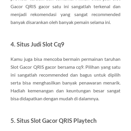
Gacor QRIS gacor satu ini sangatlah terkenal dan
menjadi rekomendasi yang sangat recommended
banyak disarankan oleh banyak pemain selama ini.
4. Situs Judi Slot Cq9
Kamu juga bisa mencoba bermain permainan taruhan
Slot Gacor QRIS gacor bersama cq9. Pilihan yang satu
ini sangatlah recommended dan bagus untuk dipilih
serta bisa menghasilkan banyak penawaran menarik.
Hadiah kemenangan dan keuntungan besar sangat
bisa didapatkan dengan mudah di dalamnya.
5. Situs Slot Gacor QRIS Playtech