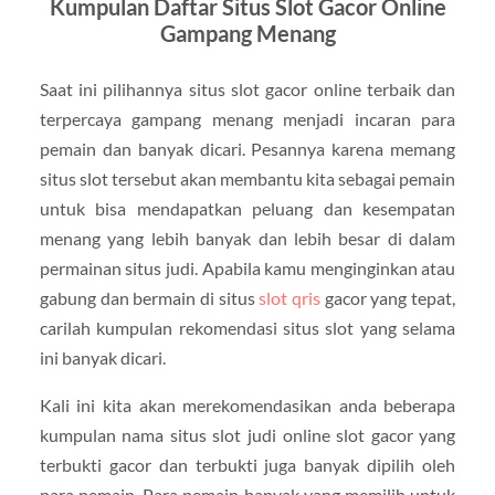
Kumpulan Daftar Situs Slot Gacor Online
Gampang Menang
Saat ini pilihannya situs slot gacor online terbaik dan
terpercaya gampang menang menjadi incaran para
pemain dan banyak dicari. Pesannya karena memang
situs slot tersebut akan membantu kita sebagai pemain
untuk bisa mendapatkan peluang dan kesempatan
menang yang lebih banyak dan lebih besar di dalam
permainan situs judi. Apabila kamu menginginkan atau
gabung dan bermain di situs
slot qris
gacor yang tepat,
carilah kumpulan rekomendasi situs slot yang selama
ini banyak dicari.
Kali ini kita akan merekomendasikan anda beberapa
kumpulan nama situs slot judi online slot gacor yang
terbukti gacor dan terbukti juga banyak dipilih oleh
para pemain. Para pemain banyak yang memilih untuk