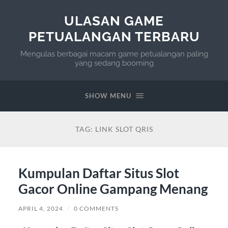
ULASAN GAME
PETUALANGAN TERBARU
Mengulas berbagai macam game petualangan paling
yang sedang booming
SHOW MENU
TAG:
LINK SLOT QRIS
Kumpulan Daftar Situs Slot
Gacor Online Gampang Menang
APRIL 4, 2024
/
0 COMMENTS